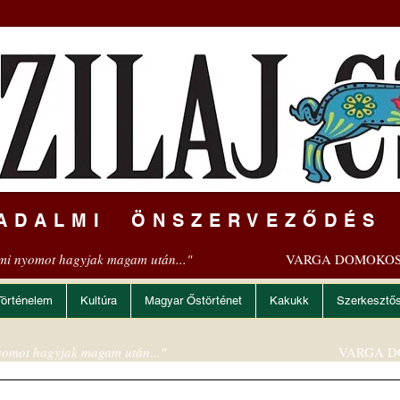
ADALMI ÖNSZERVEZŐDÉS
mi nyomot hagyjak magam után..."
VARGA DOMOKOS
Történelem
Kultúra
Magyar Őstörténet
Kakukk
Szerkesztő
omot hagyjak magam után..."
VARGA D