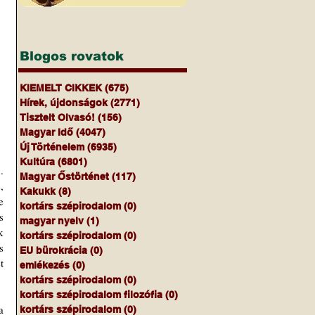
Blogos rovatok
KIEMELT CIKKEK
(675)
675 bejegyzés
Hírek, újdonságok
(2771)
2771 bejegyzés
Tisztelt Olvasó!
(156)
156 bejegyzés
Magyar Idő
(4047)
4047 bejegyzés
Új Történelem
(6935)
6935 bejegyzés
Kultúra
(6801)
6801 bejegyzés
 
Magyar Őstörténet
(117)
117 bejegyzés
 
Kakukk
(8)
8 bejegyzés
 
kortárs szépirodalom
(0)
0 bejegyzés
 
magyar nyelv
(1)
1 bejegyzés
 
kortárs szépirodalom
(0)
0 bejegyzés
 
EU bürokrácia
(0)
0 bejegyzés
 
emlékezés
(0)
0 bejegyzés
kortárs szépirodalom
(0)
0 bejegyzés
kortárs szépirodalom filozófia
(0)
0 bejegyzés
 
kortárs szépirodalom
(0)
0 bejegyzés