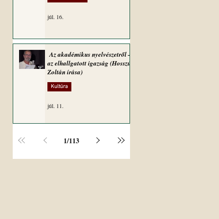
júl. 16.
Az akadémikus nyelvészetről –
az elhallgatott igazság (Hosszú
Zoltán írása)
Kultúra
júl. 11.
1
/
113