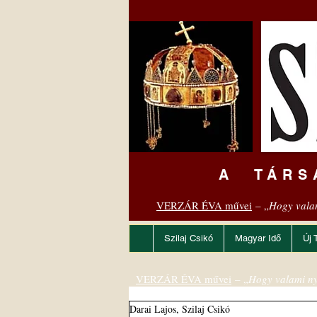
A TÁRS
VERZÁR ÉVA művei
– „
Hogy vala
Szilaj Csikó
Magyar Idő
Új 
VERZÁR ÉVA művei
– „
Hogy valami ny
Darai Lajos, Szilaj Csikó