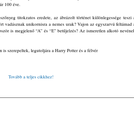
már 100 éve.
zőnyeg titokzatos eredete, az ábrázolt történet különlegessége teszi a
ért vadásznak unikornisra a nemes urak? Vajon az egyszarvú feltámad a
bször is megjelenő “A” és “E” betűjelzés? Az ismeretlen alkotó nevének
  
is szerepeltek, legutoljára a Harry Potter és a félvér
Tovább a teljes cikkhez!