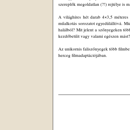
szereplők megoldatlan (?!) rejtélye is 
A világhíres hét darab 4×3,5 méteres s
műalkotás sorozatot egyedülállóvá. Mi
halálból? Mit jelent a szőnyegeken töb
kezdőbetűit vagy valami egészen mást?
Az unikornis faliszőnyegek több filmben 
herceg filmadaptációjában. 