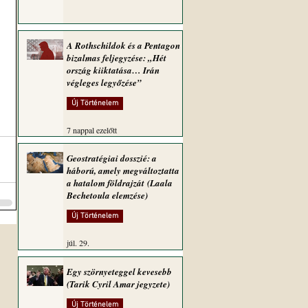
A Rothschildok és a Pentagon
bizalmas feljegyzése: „Hét
ország kiiktatása… Irán
végleges legyőzése”
Új Történelem
7 nappal ezelőtt
Geostratégiai dosszié: a
háború, amely megváltoztatta
a hatalom földrajzát (Laala
Bechetoula elemzése)
Új Történelem
júl. 29.
Egy szörnyeteggel kevesebb
(Tarik Cyril Amar jegyzete)
Új Történelem