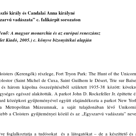
ászló király és Candalai Anna királyné
zarvú vadászata” c. falikárpit sorozaton
Jenő: A magyar monarchia és az európai reneszánsz 
let Kiadó, 2005.) c. könyve bizonyítékai alapján
sters (Kerengők) részlege, Fort Tryon Park: The Hunt of the Unicorn.
ostor (Saint Michel de Cuxa, Saint Guilhem le Désert, Trie sur Baïse,
s három kápolna összeépítéséből született 1935-38 között: kövekre
ységes egésszé alakították. A parkot John D. Rockefeller Jr. építtette és
nard középkori gyűjteményével együtt elajándékozta a parkot New York
 a Metropolitan Múzeumnak, a saját tulajdonában lévő Unikornis
tebb a Cloisters gyűjteményei közül és az „Egyszarvú vadászata” nevet
e foglalkoztatja a tudósokat  és a látogatókat – de a készíttető és a