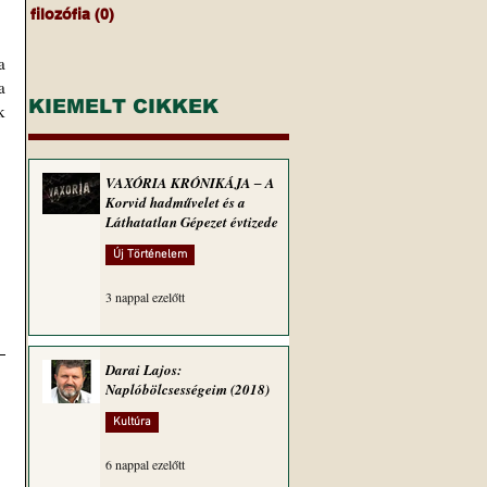
filozófia
(0)
0 bejegyzés
 
 
KIEMELT CIKKEK
 
VAXÓRIA KRÓNIKÁJA ‒ A
Korvid hadművelet és a
Láthatatlan Gépezet évtizede
Új Történelem
3 nappal ezelőtt
Darai Lajos:
Naplóbölcsességeim (2018)
Kultúra
6 nappal ezelőtt