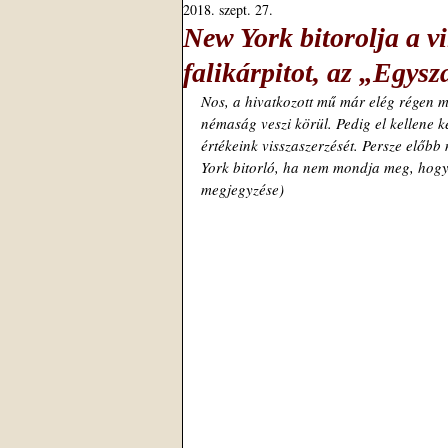
2018. szept. 27.
New York bitorolja a 
falikárpitot, az „Egysz
Nos, a hivatkozott mű már elég régen me
némaság veszi körül. Pedig el kellene k
értékeink visszaszerzését. Persze előbb
York bitorló, ha nem mondja meg, hogy 
megjegyzése)