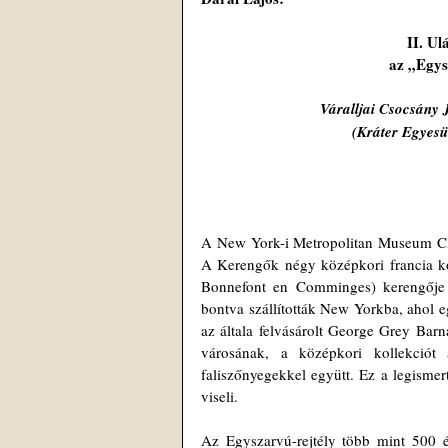
II. Ul
az „Egys
Váralljai Csocsány 
(Kráter Egyesü
A New York-i Metropolitan Museum Cloi
A Kerengők négy középkori francia kol
Bonnefont en Comminges) kerengője é
bontva szállították New Yorkba, ahol eg
az általa felvásárolt George Grey Bar
városának, a középkori kollekciót
faliszőnyegekkel együtt. Ez a legismer
viseli. 
Az Egyszarvú-rejtély több mint 500 év