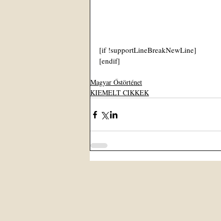
[if !supportLineBreakNewLine]
[endif]
Magyar Őstörténet
KIEMELT CIKKEK