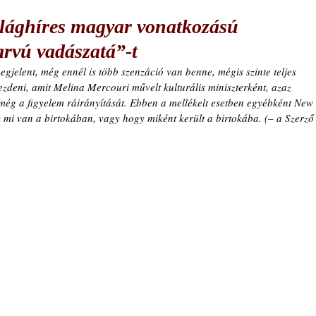
világhíres magyar vonatkozású
arvú vadászatá”-t
gjelent, még ennél is több szenzáció van benne, mégis szinte teljes 
ezdeni, amit Melina Mercouri művelt kulturális miniszterként, azaz 
 még a figyelem ráirányítását. Ebben a mellékelt esetben egyébként New 
mi van a birtokában, vagy hogy miként került a birtokába. (– a Szerző