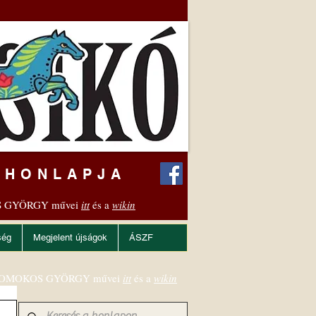
 HONLAPJA
 GYÖRGY művei
itt
és a
wikin
ség
Megjelent újságok
ÁSZF
OMOKOS GYÖRGY művei
itt
és a
wikin