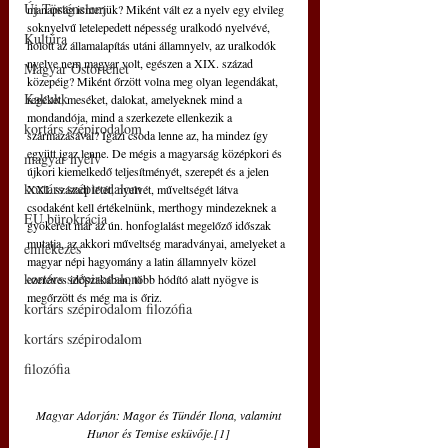
Új Történelem
manapság ismerjük? Miként vált ez a nyelv egy elvileg 
soknyelvű letelepedett népesség uralkodó nyelvévé, 
Kultúra
holott az államalapítás utáni államnyelv, az uralkodók 
nyelve nem magyar volt, egészen a XIX. század 
Magyar Őstörténet
közepéig? Miként őrzött volna meg olyan legendákat, 
Kakukk
regéket, meséket, dalokat, amelyeknek mind a 
mondandója, mind a szerkezete ellenkezik a 
kortárs szépirodalom
származásával? Igazi csoda lenne az, ha mindez így 
együtt igaz lenne. De mégis a magyarság középkori és 
magyar nyelv
újkori kiemelkedő teljesítményét, szerepét és a jelen 
kortárs szépirodalom
XXI. századi létét, nyelvét, műveltségét látva 
csodaként kell értékelnünk, merthogy mindezeknek a 
EU bürokrácia
gyökereit már az ún. honfoglalást megelőző időszak 
mutatja, az akkori műveltség maradványai, amelyeket a 
emlékezés
magyar népi hagyomány a latin államnyelv közel 
kortárs szépirodalom
ezeréves időszakában, több hódító alatt nyögve is 
megőrzött és még ma is őriz.
kortárs szépirodalom filozófia
kortárs szépirodalom
filozófia
 Magyar Adorján: Magor és Tündér Ilona, valamint 
Hunor és Temise esküvője.[1]