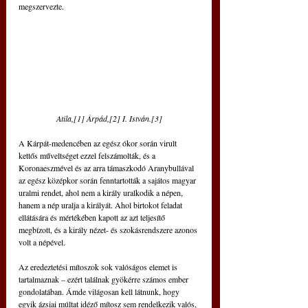
megszervezte.
Atila,[1] Árpád,[2] I. István.[3]
A Kárpát-medencében az egész ókor során virult 
kettős műveltséget ezzel felszámolták, és a 
Koronaeszmével és az arra támaszkodó Aranybullával 
az egész középkor során fenntartották a sajátos magyar 
uralmi rendet, ahol nem a király uralkodik a népen, 
hanem a nép uralja a királyát. Ahol birtokot feladat 
ellátására és mértékében kapott az azt teljesítő 
megbízott, és a király nézet- és szokásrendszere azonos 
volt a népével.
Az eredeztetési mítoszok sok valóságos elemet is 
tartalmaznak – ezért találnak gyökérre számos ember 
gondolatában. Ámde világosan kell látnunk, hogy 
egyik ázsiai múltat idéző mítosz sem rendelkezik valós, 