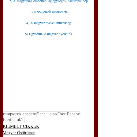
2) A magyarság embertanilag egységes, őseurópai nép
3) DNS-jelzők őstörténete
4) A magyar nyelvű műveltség
5) Egyedülálló magyar nyelvünk
magyarok eredete
Darai Lajos
Cser Ferenc
honfoglalás
KIEMELT CIKKEK
Magyar Őstörténet