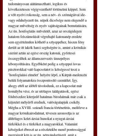
tudományosan alátámasztható, logikus és 
következetesen végigvezethető történelmi képpel. Sem 
a vélt nyelvi rokonság, sem a név- és szómágiával ide- 
vagy odahelyezett ún. népek dicsősége nem elegendő a 
magyar műveltség és nyelv sajátságainak bemutatására. 
Az ún. honfoglalás műveletét, azaz az országidegen 
hatalom felszámolását végrehajtó katonanép eredete 
sem egyértelműen köthető a sztyeppéhez, hiszen fény 
derült az itt lakók harci segítségére is, amint a krónikás 
szerint aztán az egész ország katonái, győztesei 
összegyűltek az államszervezés ünnepélyes 
lebonyolítására. Egyébként pedig a sztyeppei lovas 
pásztorokkal való kapcsolatot is kétségessé teszi a 
’honfoglalási elmélet’ helyére lépő, a Kárpát-medencén 
belüli folyamatokra összpontosító szemlélet. Így, 
ahogy ettől az időtől távolodunk, ez a kapcsolat már 
homályba vész, és az utólagos találgatások, egész 
földrészekre kiterjedő hatalmas birodalmak már csak a 
képzelet mélyéről erednek, valóságalapjuk csekély. 
Mégha a XVIII. századi francia történetírás, mellőzve a 
magyar krónikairodalmat, tévesen azonosítja is az 
állítólagos kelet-ázsiai hunokat a nyugat-ázsiai 
türkökkel és e türköket a magyarokkal. Valamint 
kétségeket ébreszt az a részletekbe menő pontossággal 
megrajzolt kép is az ún. népvándorlásról, amit a 