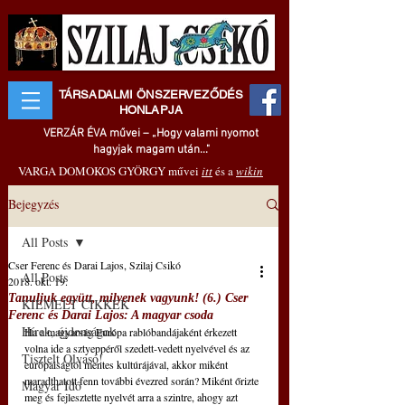
TÁRSADALMI ÖNSZERVEZŐDÉS
HONLAPJA
VERZÁR ÉVA művei – „Hogy valami nyomot
hagyjak magam után..."
VARGA DOMOKOS GYÖRGY művei
itt
és a
wikin
Bejegyzés
All Posts
Cser Ferenc és Darai Lajos, Szilaj Csikó
All Posts
2018. okt. 19.
Tanuljuk együtt, milyenek vagyunk! (6.) Cser
KIEMELT CIKKEK
Ferenc és Darai Lajos: A magyar csoda
Hírek, újdonságok
Ha a magyarság Európa rablóbandájaként érkezett 
volna ide a sztyeppéről szedett-vedett nyelvével és az 
Tisztelt Olvasó!
európaiságtól mentes kultúrájával, akkor miként 
maradthatott fenn további évezred során? Miként őrizte 
Magyar Idő
meg és fejlesztette nyelvét arra a szintre, ahogy azt 