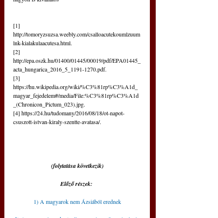
[1] 
http://tomoryzsuzsa.weebly.com/csalloacutekoumlzuum
lnk-kialakulaacutesa.html.
[2] 
http://epa.oszk.hu/01400/01445/00019/pdf/EPA01445_
acta_hungarica_2016_5_1191-1270.pdf.
[3] 
https://hu.wikipedia.org/wiki/%C3%81rp%C3%A1d_
magyar_fejedelem#/media/File:%C3%81rp%C3%A1d
_(Chronicon_Pictum_023).jpg.
[4] https://24.hu/tudomany/2016/08/18/ot-napot-
csuszott-istvan-kiraly-szentte-avatasa/.
(folytatása következik)
Előző részek: 
1) A magyarok nem Ázsiából erednek