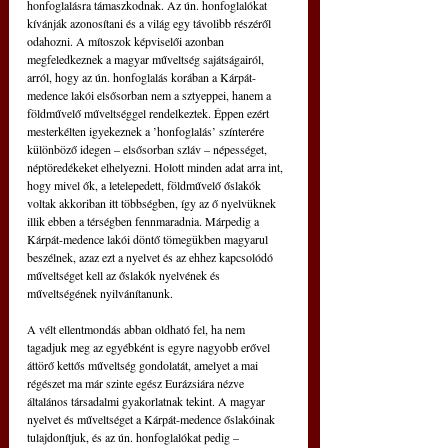
honfoglalásra támaszkodnak. Az ún. honfoglalókat 
kívánják azonosítani és a világ egy távolibb részéről 
odahozni. A mítoszok képviselői azonban 
megfeledkeznek a magyar műveltség sajátságairól, 
arról, hogy az ún. honfoglalás korában a Kárpát-
medence lakói elsősorban nem a sztyeppei, hanem a 
földművelő műveltséggel rendelkeztek. Éppen ezért 
mesterkélten igyekeznek a ’honfoglalás’ színterére 
különböző idegen – elsősorban szláv – népességet, 
néptöredékeket elhelyezni. Holott minden adat arra int, 
hogy mivel ők, a letelepedett, földművelő őslakók 
voltak akkoriban itt többségben, így az ő nyelvüknek 
illik ebben a térségben fennmaradnia. Márpedig a 
Kárpát-medence lakói döntő tömegükben magyarul 
beszélnek, azaz ezt a nyelvet és az ehhez kapcsolódó 
műveltséget kell az őslakók nyelvének és 
műveltségének nyilvánítanunk.
A vélt ellentmondás abban oldható fel, ha nem 
tagadjuk meg az egyébként is egyre nagyobb erővel 
áttörő kettős műveltség gondolatát, amelyet a mai 
régészet ma már szinte egész Eurázsiára nézve 
általános társadalmi gyakorlatnak tekint. A magyar 
nyelvet és műveltséget a Kárpát-medence őslakóinak 
tulajdonítjuk, és az ún. honfoglalókat pedig – 