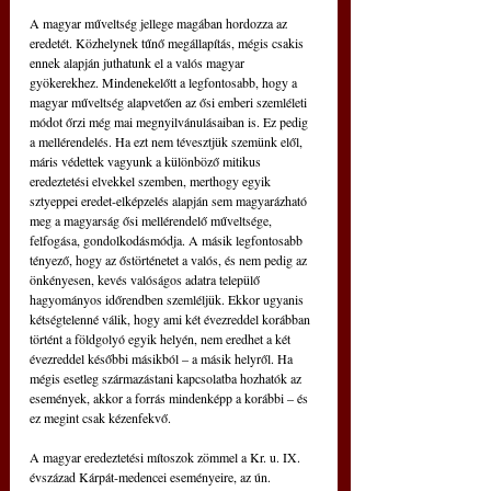
A magyar műveltség jellege magában hordozza az 
eredetét. Közhelynek tűnő megállapítás, mégis csakis 
ennek alapján juthatunk el a valós magyar 
gyökerekhez. Mindenekelőtt a legfontosabb, hogy a 
magyar műveltség alapvetően az ősi emberi szemléleti 
módot őrzi még mai megnyilvánulásaiban is. Ez pedig 
a mellérendelés. Ha ezt nem tévesztjük szemünk elől, 
máris védettek vagyunk a különböző mitikus 
eredeztetési elvekkel szemben, merthogy egyik 
sztyeppei eredet-elképzelés alapján sem magyarázható 
meg a magyarság ősi mellérendelő műveltsége, 
felfogása, gondolkodásmódja. A másik legfontosabb 
tényező, hogy az őstörténetet a valós, és nem pedig az 
önkényesen, kevés valóságos adatra települő 
hagyományos időrendben szemléljük. Ekkor ugyanis 
kétségtelenné válik, hogy ami két évezreddel korábban 
történt a földgolyó egyik helyén, nem eredhet a két 
évezreddel későbbi másikból – a másik helyről. Ha 
mégis esetleg származástani kapcsolatba hozhatók az 
események, akkor a forrás mindenképp a korábbi – és 
ez megint csak kézenfekvő.
A magyar eredeztetési mítoszok zömmel a Kr. u. IX. 
évszázad Kárpát-medencei eseményeire, az ún. 