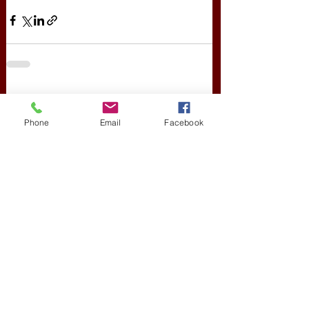
Friss bejegyzések
Az összes megtekintése
Phone
Email
Facebook