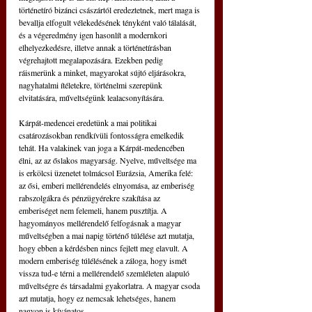
történetíró bizánci császártól eredeztetnek, mert maga is 
bevallja elfogult vélekedésének tényként való tálalását, 
és a végeredmény igen hasonlít a modernkori 
elhelyezkedésre, illetve annak a történetírásban 
végrehajtott megalapozására. Ezekben pedig 
ráismerünk a minket, magyarokat sújtó eljárásokra, 
nagyhatalmi ítéletekre, történelmi szerepünk 
elvitatására, műveltségünk lealacsonyítására. 
Kárpát-medencei eredetünk a mai politikai 
csatározásokban rendkívüli fontosságra emelkedik 
tehát. Ha valakinek van joga a Kárpát-medencében 
élni, az az őslakos magyarság. Nyelve, műveltsége ma 
is erkölcsi üzenetet tolmácsol Eurázsia, Amerika felé: 
az ősi, emberi mellérendelés elnyomása, az emberiség 
rabszolgákra és pénzügyérekre szakítása az 
emberiséget nem felemeli, hanem pusztítja. A 
hagyományos mellérendelő felfogásnak a magyar 
műveltségben a mai napig történő túlélése azt mutatja, 
hogy ebben a kérdésben nincs fejlett meg elavult. A 
modern emberiség túlélésének a záloga, hogy ismét 
vissza tud-e térni a mellérendelő szemléleten alapuló 
műveltségre és társadalmi gyakorlatra. A magyar csoda 
azt mutatja, hogy ez nemcsak lehetséges, hanem 
nagyon is kívánatos