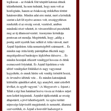
logikusan – az őslakók fölé települt katonai elitnek 
tekinthetnénk, ha nem tudnánk, hogy nem volt az 
honfoglalás, hanem az őslakosság érdekében történt 
hatalomváltás. Minden adat erre mutat, mert a krónikák 
szerint a két fél nyelve azonos volt, országgyűlésen 
rendezték el az ország sorsát, vezetését, amiben 
mindenki részt vehetett, és vérszerződéssel pecsételték 
meg az új államszervezetet. Anonymus krónikája 
pontosan ezt mondja. Megértették, hogy „addig a 
pontig azért nyerték harc nélkül el Atila városát, mert 
Árpád fejedelem Atila nemzetségéből származott… És 
minden nap Atila király palotájában étkeztek nagy 
megelégedéssel barátságos légkörben ülésezve… És 
minden hozzájuk érkezett vendéggel hosszas és élénk 
eszmecserét folytattak. És Árpád fejedelem a vele 
időző vendégeket földekkel és nagy vagyonnal 
kegyeltette, és ennek hírére sok vendég özönlött hozzá, 
és örvendve időztek vele… És minden katonájának 
különféle ajándékot adott, úgy aranyból, mint ezüstből 
lévőket, és egyéb vagyont.” (A Megyer-rév c. fejezet.) 
Tehát a régi hun hatalmat hozva vissza az őslakos népet 
nem kellett leigázniuk. Árpádot tájékoztatták az ország 
állapotáról, a jövő lehetőségeiről. Az egész terület 
népessége képviselői megjelentek és nemzetté, állammá 
szerveződtek, és Árpád a honvédő hadsereget is 