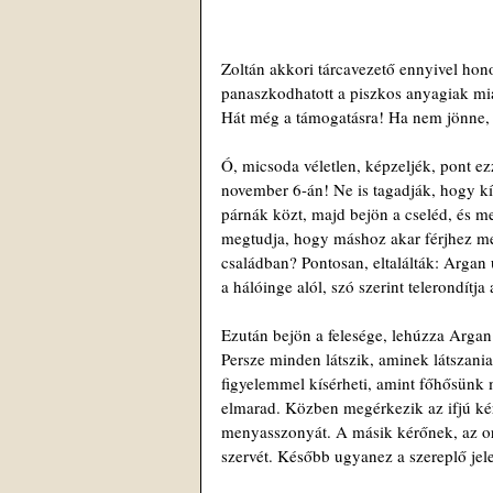
Zoltán akkori tárcavezető ennyivel hon
panaszkodhatott a piszkos anyagiak mia
Hát még a támogatásra! Ha nem jönne, 
Ó, micsoda véletlen, képzeljék, pont e
november 6-án! Ne is tagadják, hogy kív
párnák közt, majd bejön a cseléd, és m
megtudja, hogy máshoz akar férjhez men
családban? Pontosan, eltalálták: Argan 
a hálóinge alól, szó szerint telerondítja
Ezután bejön a felesége, lehúzza Argan 
Persze minden látszik, aminek látszani
figyelemmel kísérheti, amint főhősünk 
elmarad. Közben megérkezik az ifjú kér
menyasszonyát. A másik kérőnek, az orv
szervét. Később ugyanez a szereplő jele