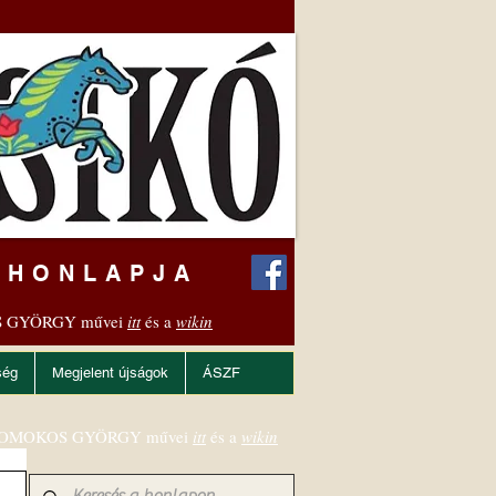
 HONLAPJA
 GYÖRGY művei
itt
és a
wikin
ség
Megjelent újságok
ÁSZF
OMOKOS GYÖRGY művei
itt
és a
wikin