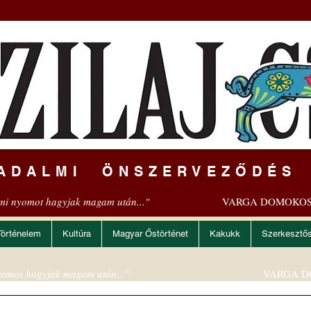
ADALMI ÖNSZERVEZŐDÉS
mi nyomot hagyjak magam után..."
VARGA DOMOKOS
Történelem
Kultúra
Magyar Őstörténet
Kakukk
Szerkesztő
omot hagyjak magam után..."
VARGA D