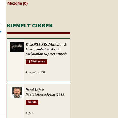
filozófia
(0)
0 bejegyzés
KIEMELT CIKKEK
z
VAXÓRIA KRÓNIKÁJA ‒ A
Korvid hadművelet és a
Láthatatlan Gépezet évtizede
Új Történelem
4 nappal ezelőtt
Darai Lajos:
Naplóbölcsességeim (2018)
Kultúra
aug. 2.