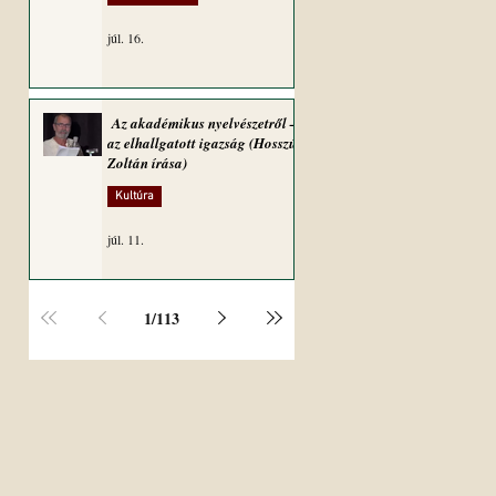
júl. 16.
Az akadémikus nyelvészetről –
az elhallgatott igazság (Hosszú
Zoltán írása)
Kultúra
júl. 11.
1
/
113