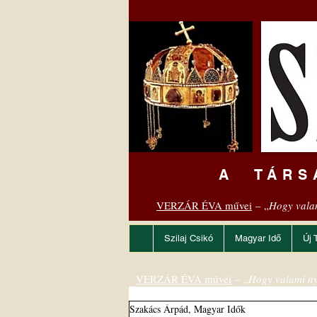
A TÁRS
VERZÁR ÉVA művei
– „
Hogy vala
Szilaj Csikó
Magyar Idő
Új 
VERZÁR ÉVA művei
– „
Hogy valami ny
Szakács Árpád, Magyar Idők