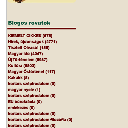
Blogos rovatok
KIEMELT CIKKEK
(675)
675 bejegyzés
Hírek, újdonságok
(2771)
2771 bejegyzés
Tisztelt Olvasó!
(156)
156 bejegyzés
Magyar Idő
(4047)
4047 bejegyzés
Új Történelem
(6937)
6937 bejegyzés
Kultúra
(6803)
6803 bejegyzés
Magyar Őstörténet
(117)
117 bejegyzés
Kakukk
(8)
8 bejegyzés
kortárs szépirodalom
(0)
0 bejegyzés
magyar nyelv
(1)
1 bejegyzés
kortárs szépirodalom
(0)
0 bejegyzés
EU bürokrácia
(0)
0 bejegyzés
emlékezés
(0)
0 bejegyzés
kortárs szépirodalom
(0)
0 bejegyzés
kortárs szépirodalom filozófia
(0)
0 bejegyzés
 
kortárs szépirodalom
(0)
0 bejegyzés