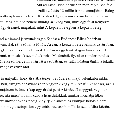
Mit ad Isten, idén áprilisban már Palya Bea felé 
szállt az áldás 12 millió forint formájában, Balog
orálta új lemezének az elkészítését. Igaz, a művésznő korábban sem 
tt. Meg hát a jó zenére mindig szükség van, mint egy falat kenyérre. 
úgy éreznék magukat, mint A képzelt betegben a képzelt beteg.
zzel a címmel játszottak egy előadást a Budapest Bábszínházban 
áncsiak rá! Szóval: a főhős, Argan, a képzelt beteg fekszik az ágyban,
egfeddi a hipochonder urat. Ezután megjelenik Argan lánya, akitől 
ni, mint akit kiszemeltek neki. Mi történik ilyenkor minden rendes 
úr elkezdi kergetni a lányát a szobában, és futás közben ömlik a fekália 
 az egész színpadot.
úr gatyáját, hogy tisztába tegye, bepúderezi, majd pelenkába rakja. 
a kell, elvégre bábszínházban vagyunk vagy mi? Az ifjú közönség azt is
majdnem beöntést kap egy óriási pénisz kinézetű tárggyal, végül ez 
ő, aki maszturbálni kezd a hegedűtokkal, amikor meglátja titkos 
osnövendéknek pedig kinyitják a sliccét és kirakják belőle a nemi 
nik meg a színpadon egy óriási rózsaszín műfallosszal a lába között.