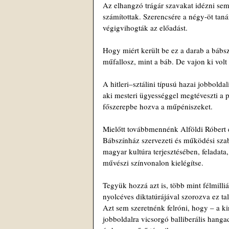
Az elhangzó trágár szavakat idézni sem
számítottak. Szerencsére a négy-öt tanárn
végigvihogták az előadást.
Hogy miért került be ez a darab a bábsz
műfallosz, mint a báb. De vajon ki vol
A hitleri–sztálini típusú hazai jobbolda
aki mesteri ügyességgel megtéveszti a p
főszerepbe hozva a műpéniszeket.
Mielőtt továbbmennénk Alföldi Róbert eg
Bábszínház szervezeti és működési szabá
magyar kultúra terjesztésében, feladata
művészi színvonalon kielégítse.
Tegyük hozzá azt is, több mint félmilliá
nyolcéves diktatúrájával szorozva ez tal
Azt sem szeretnénk felróni, hogy – a 
jobboldalra vicsorgó balliberális hang