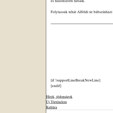
és hasonszőrű társaik.
Folytassuk tehát Alföldi úr bábszínházi 
[if !supportLineBreakNewLine]
[endif]
Hírek, újdonságok
Új Történelem
Kultúra