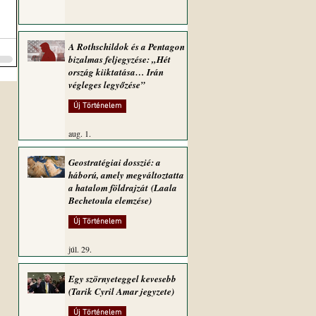
A Rothschildok és a Pentagon
bizalmas feljegyzése: „Hét
ország kiiktatása… Irán
végleges legyőzése”
Új Történelem
aug. 1.
Geostratégiai dosszié: a
háború, amely megváltoztatta
a hatalom földrajzát (Laala
Bechetoula elemzése)
Új Történelem
júl. 29.
Egy szörnyeteggel kevesebb
(Tarik Cyril Amar jegyzete)
Új Történelem