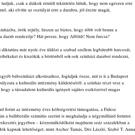
 tudjuk, csak a diákok rémült tekintetén láttuk, hogy nem egészen erre 
ő, aki elvitte az osztályát erre a darabra, jól érezte magát, 
ínházba, örök rejtély, hiszen az biztos, hogy több volt benne a 
t a darab rendezője? Hát persze, hogy Alföldi! Nem furcsa?
li diktatúra már nyolc éve üldözi a szabad szellem legbátrabb harcosát, 
ribékeket és kiszökik a börtönből sok-sok színházi darabot rendezni, 
yéb bábszínházi alkotásaihoz, foglaljuk össze, mit is ír a Budapest 
lyzata a kulturális intézmény küldetéséről: a színház részt vesz a 
, hogy a társadalom kulturális igényeit sajátos eszközeivel magas 
rd forint az intézmény éves költségvetési támogatása, a Fidesz 
án a balliberális számítás szerint is meghaladja a négymilliárd forintot. 
kirekesztés jegyében – közreműködőként majdnem száz százalékban a 
adók kapnak lehetőséget, mint Ascher Tamás, Dés László, Szabó T. Anna