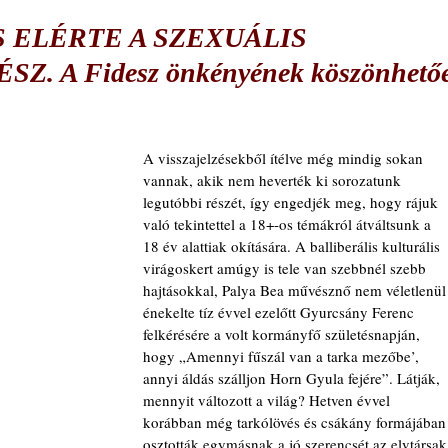
S ELÉRTE A SZEXUÁLIS
Z. A Fidesz önkényének köszönhető
A visszajelzésekből ítélve még mindig sokan 
vannak, akik nem heverték ki sorozatunk 
legutóbbi részét, így engedjék meg, hogy rájuk 
való tekintettel a 18+-os témákról átváltsunk a 
18 év alattiak okítására. A balliberális kulturális 
virágoskert amúgy is tele van szebbnél szebb 
hajtásokkal, Palya Bea művésznő nem véletlenül
énekelte tíz évvel ezelőtt Gyurcsány Ferenc 
felkérésére a volt kormányfő születésnapján, 
hogy „Amennyi fűszál van a tarka mezőbe’, 
annyi áldás szálljon Horn Gyula fejére”. Látják, 
mennyit változott a világ? Hetven évvel 
korábban még tarkólövés és csákány formájában
osztották egymásnak a jó szerencsét az elvtársak