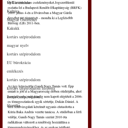
Új Történelem
tűrik az erőszakos cselekményeket.Jogszerűtlenül 
oszlatta fel a Budapesti Rendőr-főkapitányság (BRFK) 
Kultúra
2009. július 4-én a fővárosban a Magyar Gárda 
Erzsébet téri tüntetését – mondta ki a Legfelsőbb 
Magyar Őstörténet
Bíróság (LB) 2011-ben.
Kakukk
kortárs szépirodalom
magyar nyelv
kortárs szépirodalom
EU bürokrácia
emlékezés
kortárs szépirodalom
Az ügy képviselője Gaudi Nagy Tamás volt. Épp 
kortárs szépirodalom filozófia
emiatt is jött el a Magyarország élőben stúdiójába, ahol 
hangsúlyozta, még mindig nem kapott elégtételt a 2006-
kortárs szépirodalom
os tömegoszlatások egyik sértettje, Dukán Dániel. A 
filozófia
férfi felülvizsgálati kérelmét ugyanis elutasította a 
Kúria Baka András vezette tanácsa. A stúdióban a férfi 
védője, Gaudi-Nagy Tamás szerint 2010 óta 
radikálisan változott a rendőrség hozzáállása a 
tömegrendezvényekhez, és az azokon található 