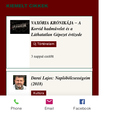
Hedvig küldeménye)
Deep State lebontá
KIEMELT CIKKEK
és a liberális őrület
megállítására!
VAXÓRIA KRÓNIKÁJA ‒ A
Korvid hadművelet és a
Láthatatlan Gépezet évtizede
Új Történelem
3 nappal ezelőtt
Darai Lajos: Naplóbölcsességeim
(2018)
Kultúra
6 nappal ezelőtt
Phone
Email
Facebook
A Rothschildok és a Pentagon