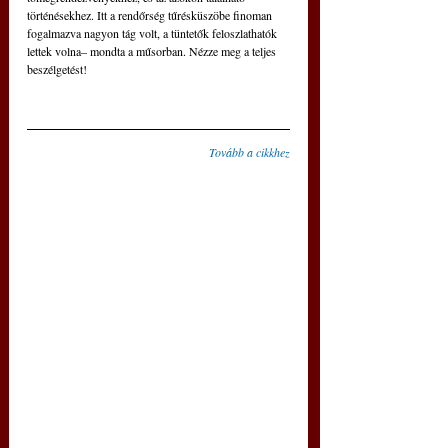
történésekhez. Itt a rendőrség tűrésküszöbe finoman 
fogalmazva nagyon tág volt, a tüntetők feloszlathatók 
lettek volna– mondta a műsorban. Nézze meg a teljes 
beszélgetést!
Tovább a cikkhez