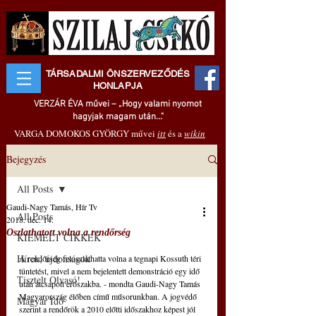
TÁRSADALMI ÖNSZERVEZŐDÉS
HONLAPJA
VERZÁR ÉVA művei – „Hogy valami nyomot
hagyjak magam után..."
VARGA DOMOKOS GYÖRGY művei
itt
és a
wikin
Bejegyzés
All Posts
Gaudi-Nagy Tamás, Hír Tv
All Posts
2018. dec. 14.
Oszlathatott volna a rendőrség
KIEMELT CIKKEK
Hírek, újdonságok
A rendőrség feloszlathatta volna a tegnapi Kossuth téri 
tüntetést, mivel a nem bejelentett demonstráció egy idő 
Tisztelt Olvasó!
után átcsapott erőszakba. - mondta Gaudi-Nagy Tamás 
Magyarország élőben című műsorunkban. A jogvédő 
Magyar Idő
szerint a rendőrök a 2010 előtti időszakhoz képest jól 