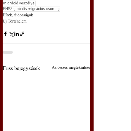
migráció veszélyei
ENSZ globális migrációs csomag
Hírek, újdonságok
Új Történelem
Friss bejegyzések
Az összes megtekintése