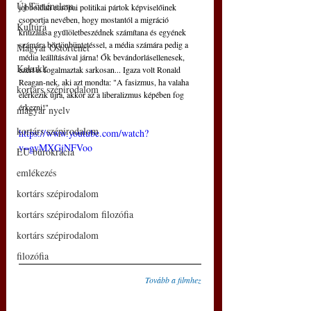
Új Történelem
jobboldali európai politikai pártok képviselőinek 
csoportja nevében, hogy mostantól a migráció 
Kultúra
kritizálása gyűlöletbeszédnek számítana és egyének 
számára börtönbüntetéssel, a média számára pedig a 
Magyar Őstörténet
média leállításával járna! Ők bevándorlásellenesek, 
Kakukk
ezért is fogalmaztak sarkosan... Igaza volt Ronald 
Reagan-nek, aki azt mondta: "A fasizmus, ha valaha 
kortárs szépirodalom
elérkezik újra, akkor az a liberalizmus képében fog 
érkezni!"
magyar nyelv
kortárs szépirodalom
https://www.youtube.com/watch?
v=gvMXGjNFVoo
EU bürokrácia
emlékezés
kortárs szépirodalom
kortárs szépirodalom filozófia
kortárs szépirodalom
filozófia
Tovább a filmhez