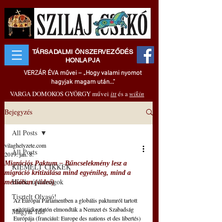
TÁRSADALMI ÖNSZERVEZŐDÉS
HONLAPJA
VERZÁR ÉVA művei – „Hogy valami nyomot
hagyjak magam után..."
VARGA DOMOKOS GYÖRGY művei
itt
és a
wikin
Bejegyzés
All Posts
vilaghelyzete.com
All Posts
2019. jan. 8.
Migrációs Paktum – Bűncselekmény lesz a
KIEMELT CIKKEK
migráció kritizálása mind egyénileg, mind a
Hírek, újdonságok
médiában (videó)
Tisztelt Olvasó!
Az Európai Parlamentben a globális paktumról tartott 
sajtótájékoztatón elmondták a Nemzet és Szabadság 
Magyar Idő
Európája (franciául: Europe des nations et des libertés) 