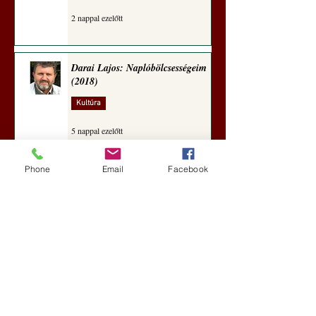
2 nappal ezelőtt
Darai Lajos: Naplóbölcsességeim
(2018)
Kultúra
5 nappal ezelőtt
Phone
Email
Facebook
A Rothschildok és a Pentagon
bizalmas feljegyzése: „Hét ország
kiiktatása… Irán végleges
legyőzése”
Új Történelem
6 nappal ezelőtt
Geostratégiai dosszié: a háború,