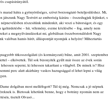
vös csapásirányától.
és marad hátra a gyönyörűséges, szívet borzongtató beteljesüléshez. Mi, 
n játszunk Nagy Testvért az emberiség kárára – összedugjuk fejünket, s
 népnevelésben részesítünk mindenkit, aki veszi a bátorságot, és egy 
 igehirdetésbe – hír, vélemény, eszme közlésébe – fog, amely nem 
 Ezeket a megnyilvánulásokat mi, globálisan összeboronálódott Nagy 
unk valóban hamis hírét, álláspontját nyomjuk a helyére! Miheztartás 
egnagyobb titkosszolgálati (és kormányzati) bűne, amit 2001. szeptember
ettel – elkövettek. Túl sok bizonyíték gyűlt már össze az évek során 
lehessen seperni, ki lehessen takarítani a világból. De minek is? Hisz 
semmi perc alatt akárhány vaskos hazugsággal el lehet lepni a világ 
gyen.
e-Dame dolgában most melléfogott? Túl új még. Nemcsak a jó népnek 
éreknek is. Biztosak lehetünk benne, hogy e botrány nyomán nem az 
ésén, tisztelt Olvasó...