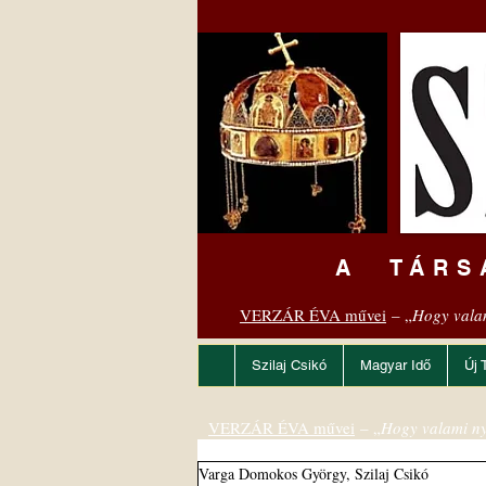
A TÁRS
VERZÁR ÉVA művei
– „
Hogy vala
Szilaj Csikó
Magyar Idő
Új 
VERZÁR ÉVA művei
– „
Hogy valami ny
Varga Domokos György, Szilaj Csikó