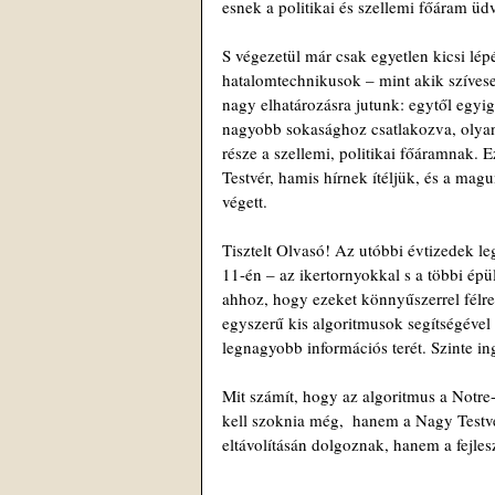
esnek a politikai és szellemi főáram üd
S végezetül már csak egyetlen kicsi lép
hatalomtechnikusok – mint akik szívese
nagy elhatározásra jutunk: egytől egyig
nagyobb sokasághoz csatlakozva, olyan
része a szellemi, politikai főáramnak.
Testvér, hamis hírnek ítéljük, és a mag
végett.
Tisztelt Olvasó! Az utóbbi évtizedek l
11-én – az ikertornyokkal s a többi épül
ahhoz, hogy ezeket könnyűszerrel félre 
egyszerű kis algoritmusok segítségével 
legnagyobb információs terét. Szinte in
Mit számít, hogy az algoritmus a Notr
kell szoknia még,  hanem a Nagy Testv
eltávolításán dolgoznak, hanem a fejleszt