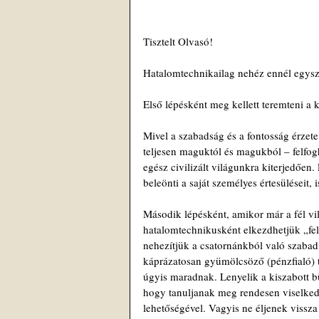
Tisztelt Olvasó!
Hatalomtechnikailag nehéz ennél egysz
Első lépésként meg kellett teremteni a 
Mivel a szabadság és a fontosság érzete
teljesen maguktól és magukból – felfogh
egész civilizált világunkra kiterjedőe
beleönti a saját személyes értesüléseit,
Második lépésként, amikor már a fél vil
hatalomtechnikusként elkezdhetjük „fel
nehezítjük a csatornánkból való szabad 
káprázatosan gyümölcsöző (pénzfialó) 
úgyis maradnak. Lenyelik a kiszabott bün
hogy tanuljanak meg rendesen viselkedni
lehetőségével. Vagyis ne éljenek vissz