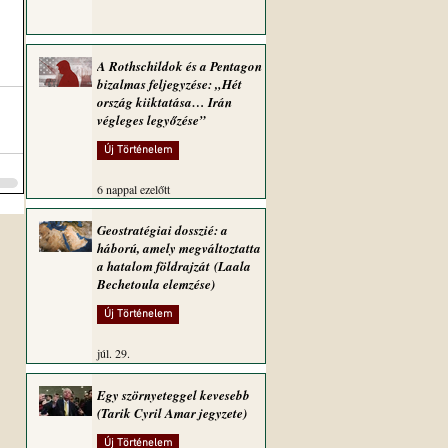
A Rothschildok és a Pentagon
bizalmas feljegyzése: „Hét
ország kiiktatása… Irán
végleges legyőzése”
Új Történelem
6 nappal ezelőtt
Geostratégiai dosszié: a
háború, amely megváltoztatta
a hatalom földrajzát (Laala
Bechetoula elemzése)
Új Történelem
júl. 29.
Egy szörnyeteggel kevesebb
(Tarik Cyril Amar jegyzete)
Új Történelem