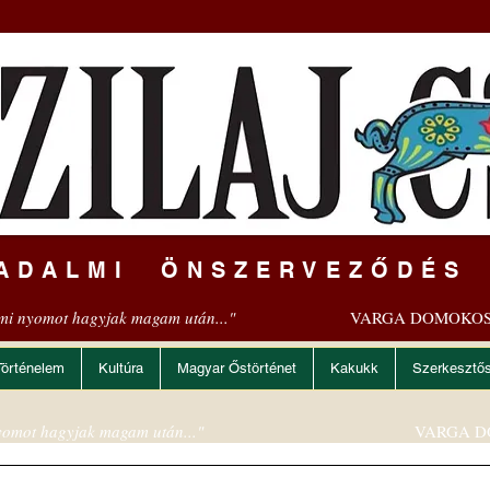
ADALMI ÖNSZERVEZŐDÉS
mi nyomot hagyjak magam után..."
VARGA DOMOKOS
Történelem
Kultúra
Magyar Őstörténet
Kakukk
Szerkesztő
omot hagyjak magam után..."
VARGA D