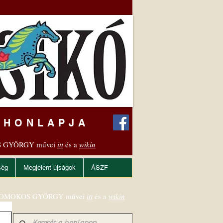
 HONLAPJA
 GYÖRGY művei
itt
és a
wikin
ség
Megjelent újságok
ÁSZF
OMOKOS GYÖRGY művei
itt
és a
wikin