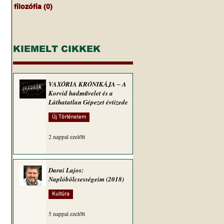
filozófia
(0)
0 bejegyzés
KIEMELT CIKKEK
VAXÓRIA KRÓNIKÁJA ‒ A
Korvid hadművelet és a
Láthatatlan Gépezet évtizede
Új Történelem
2 nappal ezelőtt
Darai Lajos:
Naplóbölcsességeim (2018)
Kultúra
5 nappal ezelőtt