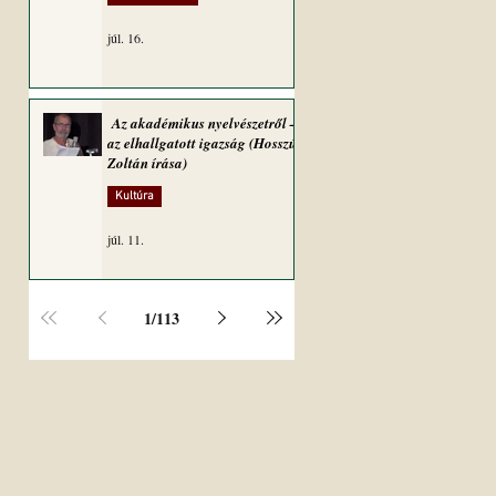
júl. 16.
Az akadémikus nyelvészetről –
az elhallgatott igazság (Hosszú
Zoltán írása)
Kultúra
júl. 11.
1
/
113