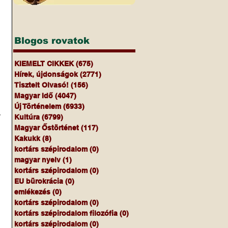
 
Blogos rovatok
KIEMELT CIKKEK
(675)
675 bejegyzés
Hírek, újdonságok
(2771)
2771 bejegyzés
Tisztelt Olvasó!
(156)
156 bejegyzés
Magyar Idő
(4047)
4047 bejegyzés
Új Történelem
(6933)
6933 bejegyzés
 
Kultúra
(6799)
6799 bejegyzés
Magyar Őstörténet
(117)
117 bejegyzés
Kakukk
(8)
8 bejegyzés
kortárs szépirodalom
(0)
0 bejegyzés
magyar nyelv
(1)
1 bejegyzés
kortárs szépirodalom
(0)
0 bejegyzés
EU bürokrácia
(0)
0 bejegyzés
emlékezés
(0)
0 bejegyzés
kortárs szépirodalom
(0)
0 bejegyzés
kortárs szépirodalom filozófia
(0)
0 bejegyzés
kortárs szépirodalom
(0)
0 bejegyzés