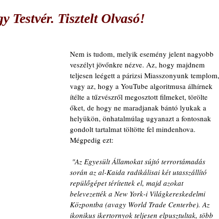
 Testvér. Tisztelt Olvasó!
Nem is tudom, melyik esemény jelent nagyobb 
veszélyt jövőnkre nézve. Az, hogy majdnem 
teljesen leégett a párizsi Miasszonyunk templom,
vagy az, hogy a YouTube algoritmusa álhírnek 
ítélte a tűzvészről megosztott filmeket, törölte 
őket, de hogy ne maradjanak bántó lyukak a 
helyükön, önhatalmúlag ugyanazt a fontosnak 
gondolt tartalmat töltötte fel mindenhova. 
Mégpedig ezt:
 "Az Egyesült Államokat sújtó terrortámadás 
során az al-Kaida radikálisai két utasszállító 
repülőgépet térítettek el, majd azokat 
belevezették a New York-i Világkereskedelmi 
Központba (avagy World Trade Centerbe). Az 
ikonikus ikertornyok teljesen elpusztultak, több 