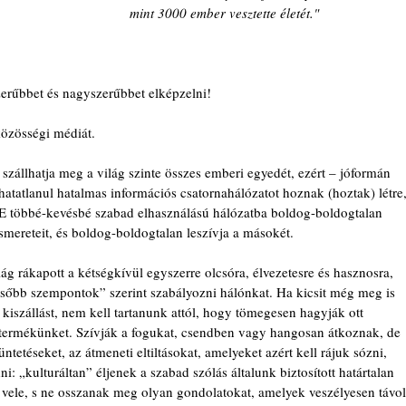
mint 3000 ember vesztette életét."
erűbbet és nagyszerűbbet elképzelni!
közösségi médiát.
 szállhatja meg a világ szinte összes emberi egyedét, ezért – jóformán 
atatlanul hatalmas információs csatornahálózatot hoznak (hoztak) létre,
n. E többé-kevésbé szabad elhasználású hálózatba boldog-boldogtalan 
 ismereteit, és boldog-boldogtalan leszívja a másokét.
ág rákapott a kétségkívül egyszerre olcsóra, élvezetesre és hasznosra, 
sőbb szempontok” szerint szabályozni hálónkat. Ha kicsit még meg is 
kiszállást, nem kell tartanunk attól, hogy tömegesen hagyják ott 
termékünket. Szívják a fogukat, csendben vagy hangosan átkoznak, de 
tetéseket, az átmeneti eltiltásokat, amelyeket azért kell rájuk sózni, 
: „kulturáltan” éljenek a szabad szólás általunk biztosított határtalan 
a vele, s ne osszanak meg olyan gondolatokat, amelyek veszélyesen távol