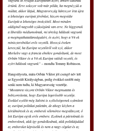
vagyunk itt Nyugat-Európában azért, amiért kiállnak 
értünk. Erre sokszor volt már példa, ha megnézzük a 
múltat, akkor látjuk, Magyarország hányszor írta újra 
a lehetséges európai jövőnket, hiszen megvédte 
Európát a lehetséges inváziótól. Most minden 
eddiginél nagyobb szükségünk van erre. Ne higgyenek 
a liberális médiumoknak, mi tényleg hálásak vagyunk 
a megingathatatlanságukért, és azért, hogy a V4-ek 
miniszterelnökei erős vezetők. Hosszú éveken 
keresztül, ha Európa vezetőiről volt szó, akkor 
Merkelre vagy a francia elnökre gondoltunk, de most 
Orbán Viktor és a V4-ek Európa valódi vezetői, és 
ezért hálásak vagyunk”
 – mondta Tommy Robinson. 
Hangsúlyozta, mára Orbán Viktor jól csengő név lett 
az Egyesült Királyságban, pedig évekkel ezelőtt még 
senki nem tudta, ki Magyarország vezetője.
“Mostanra viszont Orbán Viktor megmutatta és 
bebizonyította, hogy Európa legerősebb vezetője. 
Évekkel ezelőtt még Salvini is szélsőségesnek számított 
az európai politikai palettán, de ahogy közben a 
körülmények és az emberek véleménye megváltozott, ő 
lett Európa egyik erős embere. Ezeknek a pártoknak és 
embereknek, akik így gondolkodnak, akik politikájukkal 
az embereket képviselik és nem a nagy cégeket és az 