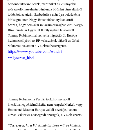
börtönbüntetésre ítélték, mert nőket és kislányokat 
erőszakoló muzulmán bűnbanda bírósági tárgyalásáról 
tudósított az utcán. Szabadulása után újra beidézték a 
bíróságra, mert Nagy-Britanniában nyíltan arról 
beszélt, hogy nem akar muszlim országban élni. Varga-
Bíró Tamás az Egyesült Királyságban találkozott 
Tommy Robinsonnal, akivel a migrációról, Európa 
iszlamizációjáról, az EP-választások tétjéről és Orbán 
Viktorról, valamint a V4-ekről beszélgetett.
https://www.youtube.com/watch?
v=1ysezve_hK4
Tommy Robinson a PestiSrácok.hu-nak adott 
interjúban egyértelműsítette, nem Angela Merkel, vagy 
Emmanuel Macron Európa valódi vezetője, hanem 
Orbán Viktor és a visegrádi országok, a V4-ek vezetői.
“Szeretném, ha a V4-ek tudnák, hogy milyen hálásak 