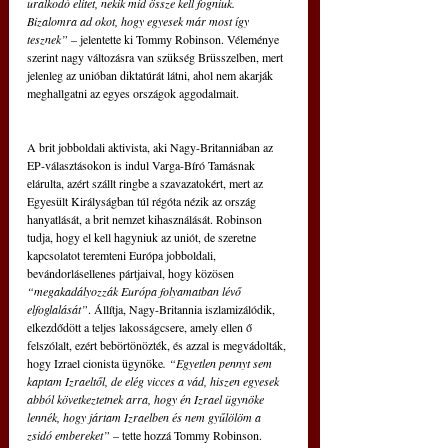
uralkodó elitet, nekik mid össze kell fogniuk. 
Bizalomra ad okot, hogy egyesek már most így 
tesznek” 
– jelentette ki Tommy Robinson. Véleménye 
szerint nagy változásra van szükség Brüsszelben, mert 
jelenleg az unióban diktatúrát látni, ahol nem akarják 
meghallgatni az egyes országok aggodalmait.  
A brit jobboldali aktivista, aki Nagy-Britanniában az 
EP-választásokon is indul Varga-Bíró Tamásnak 
elárulta, azért szállt ringbe a szavazatokért, mert az 
Egyesült Királyságban túl régóta nézik az ország 
hanyatlását, a brit nemzet kihasználását. Robinson 
tudja, hogy el kell hagyniuk az uniót, de szeretne 
kapcsolatot teremteni Európa jobboldali, 
bevándorlásellenes pártjaival, hogy közösen 
“megakadályozzák Európa folyamatban lévő 
elfoglalását”
. Állítja, Nagy-Britannia iszlamizálódik, 
elkezdődött a teljes lakosságcsere, amely ellen ő 
felszólalt, ezért bebörtönözték, és azzal is megvádolták, 
hogy Izrael cionista ügynöke
. “Egyetlen pennyt sem 
kaptam Izraeltől, de elég vicces a vád, hiszen egyesek 
abból következtetnek arra, hogy én Izrael ügynöke 
lennék, hogy jártam Izraelben és nem gyűlölöm a 
zsidó embereket”
 – tette hozzá Tommy Robinson.