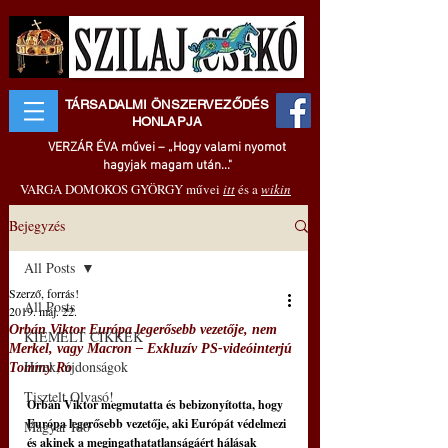
TÁRSADALMI ÖNSZERVEZŐDÉS
HONLAPJA
VERZÁR ÉVA művei – „Hogy valami nyomot
hagyjak magam után..."
VARGA DOMOKOS GYÖRGY művei
itt
és a
wikin
Bejegyzés
All Posts
Szerző, forrás!
All Posts
2019. máj. 22.
Orbán Viktor Európa legerősebb vezetője, nem
KIEMELT CIKKEK
Merkel, vagy Macron – Exkluzív PS-videóinterjú
Hírek, újdonságok
Tommy Ro
Tisztelt Olvasó!
Orbán Viktor megmutatta és bebizonyította, hogy 
Európa legerősebb vezetője, aki Európát védelmezi 
Magyar Idő
és akinek a megingathatatlanságáért hálásak 