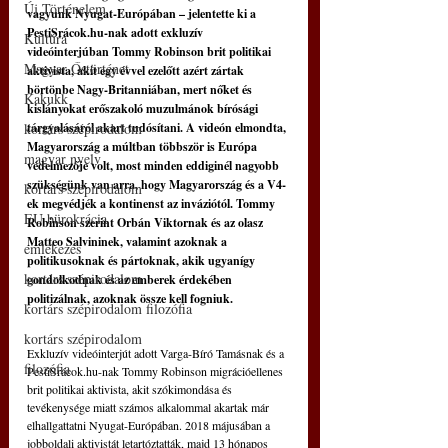
Új Történelem
vagyunk Nyugat-Európában – jelentette ki a 
PestiSrácok.hu-nak adott exkluzív 
Kultúra
videóinterjúban Tommy Robinson brit politikai 
Magyar Őstörténet
aktivista, akit egy évvel ezelőtt azért zártak 
börtönbe Nagy-Britanniában, mert nőket és 
Kakukk
kislányokat erőszakoló muzulmánok bírósági 
kortárs szépirodalom
tárgyalásáról akart tudósítani. A videón elmondta, 
Magyarország a múltban többször is Európa 
magyar nyelv
védelmezője volt, most minden eddiginél nagyobb 
szükségünk van arra, hogy Magyarország és a V4-
kortárs szépirodalom
ek megvédjék a kontinenst az inváziótól. Tommy 
EU bürokrácia
Robinson szerint Orbán Viktornak és az olasz 
Matteo Salvininek, valamint azoknak a 
emlékezés
politikusoknak és pártoknak, akik ugyanígy 
kortárs szépirodalom
gondolkodnak és az emberek érdekében 
politizálnak, azoknak össze kell fogniuk.
kortárs szépirodalom filozófia
kortárs szépirodalom
Exkluzív videóinterjút adott Varga-Bíró Tamásnak és a 
filozófia
PestiSrácok.hu-nak Tommy Robinson migrációellenes 
brit politikai aktivista, akit szókimondása és 
tevékenysége miatt számos alkalommal akartak már 
elhallgattatni Nyugat-Európában. 2018 májusában a 
jobboldali aktivistát letartóztatták, majd 13 hónapos 