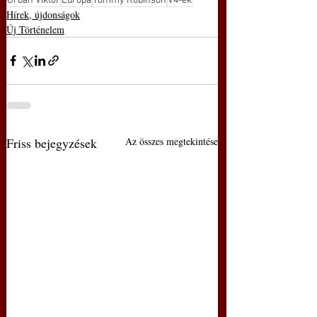
Orbán Viktor
Európa
Tommy Robinson
V4-ek
Hírek, újdonságok
Új Történelem
Friss bejegyzések
Az összes megtekintése