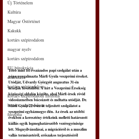
Új Történelem
Kultúra
Magyar Őstörténet
Kakukk
kortárs szépirodalom
magyar nyelv
kortárs szépirodalom
EU bürokrácia
Több mint fél évszázados papi szolgálat után a 
pápa nyugalmazta Márfi Gyula veszprémi érseket. 
emlékezés
Utódját, Udvardy Györgyöt augusztus 31-én 
kortárs szépirodalom
iktatják hivatalába. A hírt a Veszprémi Érsekség 
közösségi oldalán közölte, ahol Márfi érsek rövid 
kortárs szépirodalom filozófia
videoüzenetben búcsúzott és méltatta utódját. Dr. 
kortárs szépirodalom
Márfi Gyula 22 éven át teljesített szolgálatot a 
veszprémi egyházmegye élén. Az érsek az utóbbi 
filozófia
években a keresztény értékeink melletti határozott 
kiállás egyik legmeghatározóbb vezéregyénisége 
lett. Megnyilvánulásai, a migrációról és a muszlim 
vallás természetéről, erőszakos terjesztéséről 