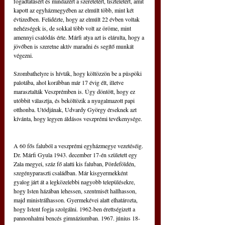
fogadtatásért és mindazért a szeretetért, tiszteletért, amit 
kapott az egyházmegyében az elmúlt több, mint két 
évtizedben. Felidézte, hogy az elmúlt 22 évben voltak 
nehézségek is, de sokkal több volt az öröme, mint 
amennyi csalódás érte. Márfi atya azt is elárulta, hogy a 
jövőben is szeretne aktív maradni és segítő munkát 
végezni.
Szombathelyre is hívták, hogy költözzön be a püspöki 
palotába, ahol korábban már 17 évig élt, illetve 
marasztalták Veszprémben is. Úgy döntött, hogy ez 
utóbbit választja, és beköltözik a nyugalmazott papi 
otthonba. Utódjának, Udvardy György érseknek azt 
kívánta, hogy legyen áldásos veszprémi tevékenysége.
A 60 fős faluból a veszprémi egyházmegye vezetéséig. 
Dr. Márfi Gyula 1943. december 17-én született egy 
Zala megyei, száz fő alatti kis faluban, Pördeföldén, 
szegényparaszti családban. Már kisgyermekként 
gyalog járt át a legközelebbi nagyobb településekre, 
hogy Isten házában lehessen, szentmisét hallhasson, 
majd ministrálhasson. Gyermekévei alatt elhatározta, 
hogy Istent fogja szolgálni. 1962-ben érettségizett a 
pannonhalmi bencés gimnáziumban. 1967. június 18-