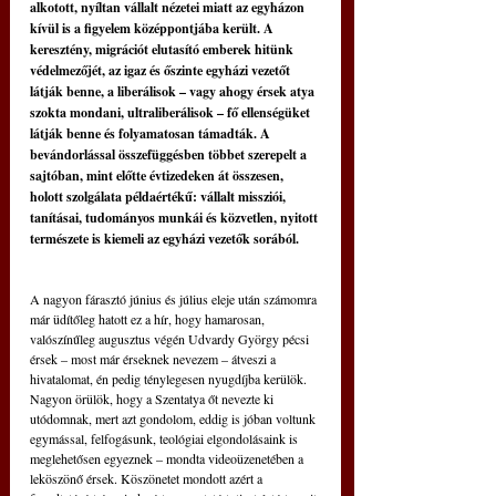
alkotott, nyíltan vállalt nézetei miatt az egyházon 
kívül is a figyelem középpontjába került. A 
keresztény, migrációt elutasító emberek hitünk 
védelmezőjét, az igaz és őszinte egyházi vezetőt 
látják benne, a liberálisok – vagy ahogy érsek atya 
szokta mondani, ultraliberálisok – fő ellenségüket 
látják benne és folyamatosan támadták. A 
bevándorlással összefüggésben többet szerepelt a 
sajtóban, mint előtte évtizedeken át összesen, 
holott szolgálata példaértékű: vállalt missziói, 
tanításai, tudományos munkái és közvetlen, nyitott 
természete is kiemeli az egyházi vezetők sorából.
A nagyon fárasztó június és július eleje után számomra 
már üdítőleg hatott ez a hír, hogy hamarosan, 
valószínűleg augusztus végén Udvardy György pécsi 
érsek – most már érseknek nevezem – átveszi a 
hivatalomat, én pedig ténylegesen nyugdíjba kerülök. 
Nagyon örülök, hogy a Szentatya őt nevezte ki 
utódomnak, mert azt gondolom, eddig is jóban voltunk 
egymással, felfogásunk, teológiai elgondolásaink is 
meglehetősen egyeznek – mondta videoüzenetében a 
leköszönő érsek. Köszönetet mondott azért a 