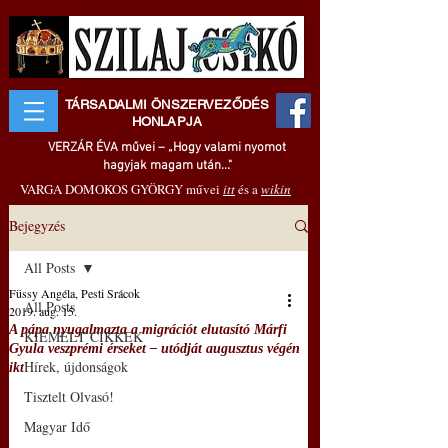
TÁRSADALMI ÖNSZERVEZŐDÉS
HONLAPJA
VERZÁR ÉVA művei – „Hogy valami nyomot
hagyjak magam után..."
VARGA DOMOKOS GYÖRGY művei
itt
és a
wikin
Bejegyzés
All Posts
Füssy Angéla, Pesti Srácok
All Posts
2019. aug. 15.
A pápa nyugalmazta a migrációt elutasító Márfi
KIEMELT CIKKEK
Gyula veszprémi érseket – utódját augusztus végén
Hírek, újdonságok
ikt
Tisztelt Olvasó!
Magyar Idő