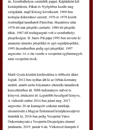
án, Szombathelyen szentelték pappá. Káplánként két 
kistelepülésen, Pákán és Nyőgérben kezdte meg 
szolgálatát, majd Kőszeg következett. 1969-ben 
teológiai doktorátust szerzett. 1976 és 1978 között 
ösztöndíjjal tanulhatott Párizsban. Hazatérése után 
1978-tól már püspöki szertartó, 1980-tól püspöki 
titkár, 1987-től irodaigazgató volt a szombathelyi 
püspökségen. II. János Pál pápa 1995-ben nevezte ki 
amanziai címzetes püspökké és egri segédpüspökké, 
1995 decemberében pedig egri püspökké. 1997 
augusztus 14.-e óta vezette a veszprémi egyházmegyét, 
mint veszprémi érsek.
Márfi Gyula közéleti kérdésekben is többször állást 
foglalt. 2012-ben nyíltan állt ki az Orbán-kormány 
mellett, amiért azóta folyamatos ellenzéki támadások 
kereszttüzében áll. Több tudományos művet és 
könyvet, értekezést írt. Legutóbbi beszélgető könyve, 
A vízhordó ember 2014-ben jelent meg. 2017. 
augusztus 20-án kiamagsló szakmai munkája 
elismeréséül a Magyar Érdemrend középkeresztjével 
tüntették ki, 2018-ban pedig Veszprém Város 
Önkormányzata a Veszprém Díszpolgára címmel 
jutalmazta. 2019. január 6-án, Vízkereszt ünnepén ő 