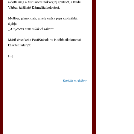
áldotta meg a Miniszterelnökség új épületét, a Budai 
Várban található Kármelita kolostort.
Mottója, jelmondata, amely egész papi szolgálatát 
átjárja:
„A szeretet nem múlik el soha!”
Márfi érsekkel a PestiSrácok.hu is több alkalommal 
készített interjút:
(...)
Tovább a cikkhez