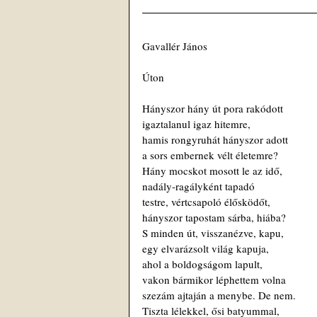
Gavallér János
Úton
Hányszor hány út pora rakódott
igaztalanul igaz hitemre,
hamis rongyruhát hányszor adott
a sors embernek vélt életemre?
Hány mocskot mosott le az idő,
nadály-ragályként tapadó
testre, vértcsapoló élősködőt,
hányszor tapostam sárba, hiába?
S minden út, visszanézve, kapu,
egy elvarázsolt világ kapuja,
ahol a boldogságom lapult,
vakon bármikor léphettem volna
szezám ajtaján a menybe. De nem.
Tiszta lélekkel, ősi batyummal,