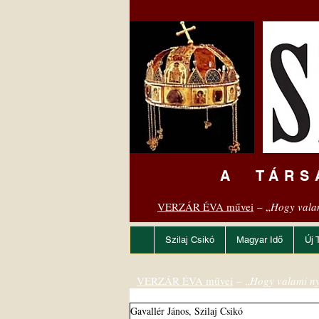
A TÁRS
VERZÁR ÉVA művei
– „
Hogy vala
Szilaj Csikó
Magyar Idő
Új 
VERZÁR ÉVA művei
– „
Hogy valami ny
Gavallér János, Szilaj Csikó