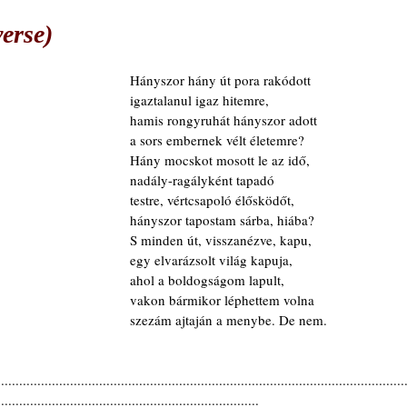
erse)
Hányszor hány út pora rakódott
igaztalanul igaz hitemre,
hamis rongyruhát hányszor adott
a sors embernek vélt életemre?
Hány mocskot mosott le az idő,
nadály-ragályként tapadó
testre, vértcsapoló élősködőt,
hányszor tapostam sárba, hiába?
S minden út, visszanézve, kapu,
egy elvarázsolt világ kapuja,
ahol a boldogságom lapult,
vakon bármikor léphettem volna
szezám ajtaján a menybe. De nem.
................................................................................................................
........................................................................