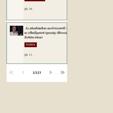
júl. 16.
Az akadémikus nyelvészetről –
az elhallgatott igazság (Hosszú
Zoltán írása)
Kultúra
júl. 11.
1
/
113