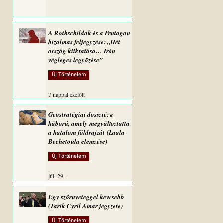
A Rothschildok és a Pentagon
bizalmas feljegyzése: „Hét
ország kiiktatása… Irán
végleges legyőzése”
Új Történelem
7 nappal ezelőtt
Geostratégiai dosszié: a
háború, amely megváltoztatta
a hatalom földrajzát (Laala
Bechetoula elemzése)
Új Történelem
júl. 29.
Egy szörnyeteggel kevesebb
(Tarik Cyril Amar jegyzete)
Új Történelem