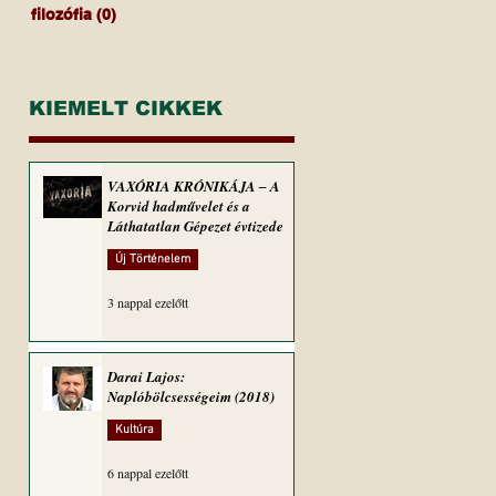
filozófia
(0)
0 bejegyzés
KIEMELT CIKKEK
VAXÓRIA KRÓNIKÁJA ‒ A
Korvid hadművelet és a
Láthatatlan Gépezet évtizede
Új Történelem
3 nappal ezelőtt
Darai Lajos:
Naplóbölcsességeim (2018)
Kultúra
6 nappal ezelőtt