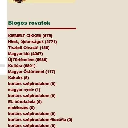
Blogos rovatok
KIEMELT CIKKEK
(675)
675 bejegyzés
Hírek, újdonságok
(2771)
2771 bejegyzés
Tisztelt Olvasó!
(156)
156 bejegyzés
Magyar Idő
(4047)
4047 bejegyzés
Új Történelem
(6935)
6935 bejegyzés
Kultúra
(6801)
6801 bejegyzés
Magyar Őstörténet
(117)
117 bejegyzés
Kakukk
(8)
8 bejegyzés
kortárs szépirodalom
(0)
0 bejegyzés
magyar nyelv
(1)
1 bejegyzés
kortárs szépirodalom
(0)
0 bejegyzés
EU bürokrácia
(0)
0 bejegyzés
emlékezés
(0)
0 bejegyzés
kortárs szépirodalom
(0)
0 bejegyzés
kortárs szépirodalom filozófia
(0)
0 bejegyzés
kortárs szépirodalom
(0)
0 bejegyzés