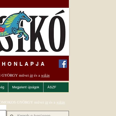
 HONLAPJA
 GYÖRGY művei
itt
és a
wikin
ség
Megjelent újságok
ÁSZF
OMOKOS GYÖRGY művei
itt
és a
wikin