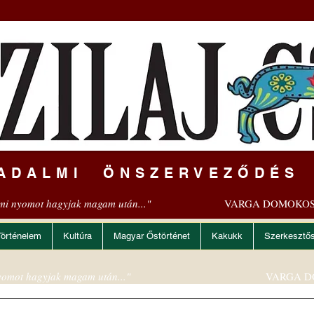
ADALMI ÖNSZERVEZŐDÉS
mi nyomot hagyjak magam után..."
VARGA DOMOKOS
Történelem
Kultúra
Magyar Őstörténet
Kakukk
Szerkesztő
omot hagyjak magam után..."
VARGA D