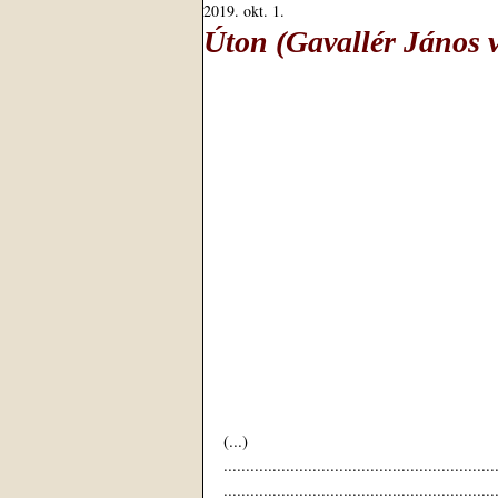
2019. okt. 1.
Úton (Gavallér János v
(...)
.............................................................
.............................................................