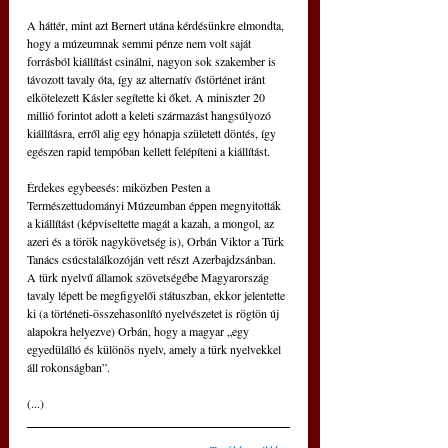
A háttér, mint azt Bernert utána kérdésünkre elmondta, 
hogy a múzeumnak semmi pénze nem volt saját 
forrásból kiállítást csinálni, nagyon sok szakember is 
távozott tavaly óta, így az alternatív őstörténet iránt 
elkötelezett Kásler segítette ki őket. A miniszter 20 
millió forintot adott a keleti származást hangsúlyozó 
kiállításra, erről alig egy hónapja született döntés, így 
egészen rapid tempóban kellett felépíteni a kiállítást.
Érdekes egybeesés: miközben Pesten a 
Természettudományi Múzeumban éppen megnyitották 
a kiállítást (képviseltette magát a kazah, a mongol, az 
azeri és a török nagykövetség is), Orbán Viktor a Türk 
Tanács csúcstalálkozóján vett részt Azerbajdzsánban. 
A türk nyelvű államok szövetségébe Magyarország 
tavaly lépett be megfigyelői státuszban, ekkor jelentette 
ki (a történeti-összehasonlító nyelvészetet is rögtön új 
alapokra helyezve) Orbán, hogy a magyar „egy 
egyedülálló és különös nyelv, amely a türk nyelvekkel 
áll rokonságban”.
(...)