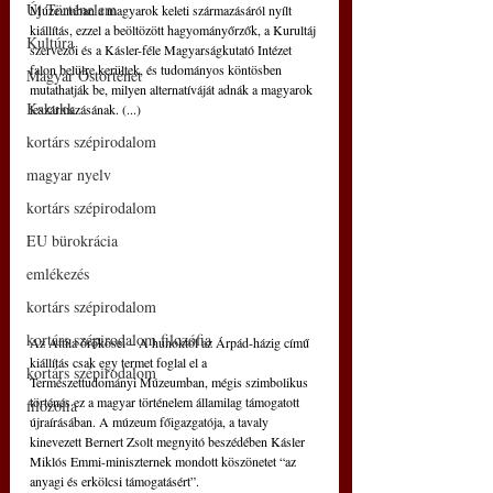
Új Történelem
Múzeumban a magyarok keleti származásáról nyílt 
kiállítás, ezzel a beöltözött hagyományőrzők, a Kurultáj 
Kultúra
szervezői és a Kásler-féle Magyarságkutató Intézet 
falon belülre kerültek, és tudományos köntösben 
Magyar Őstörténet
mutathatják be, milyen alternatíváját adnák a magyarok 
Kakukk
leszármazásának. (...)
kortárs szépirodalom
magyar nyelv
kortárs szépirodalom
EU bürokrácia
emlékezés
kortárs szépirodalom
kortárs szépirodalom filozófia
Az Attila örökösei – A hunoktól az Árpád-házig című 
kiállítás csak egy termet foglal el a 
kortárs szépirodalom
Természettudományi Múzeumban, mégis szimbolikus 
történés ez a magyar történelem államilag támogatott 
filozófia
újraírásában. A múzeum főigazgatója, a tavaly 
kinevezett Bernert Zsolt megnyitó beszédében Kásler 
Miklós Emmi-miniszternek mondott köszönetet “az 
anyagi és erkölcsi támogatásért”.