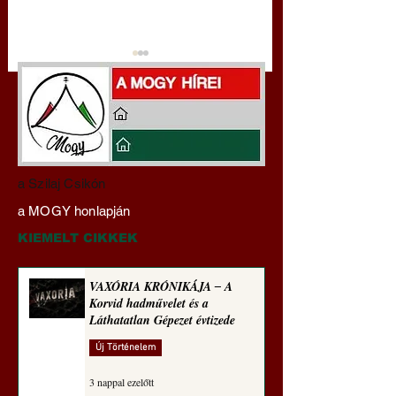
A háború kisiklott, a
Miért tabu Fauci
a Szilaj Csikón
diplomáciának nem
büntetőjogi felelős
a MOGY honlapján
maradt tere (Alastair
vonása
Crooke jegyzete)
KIEMELT CIKKEK
VAXÓRIA KRÓNIKÁJA ‒ A
Korvid hadművelet és a
Láthatatlan Gépezet évtizede
Új Történelem
3 nappal ezelőtt