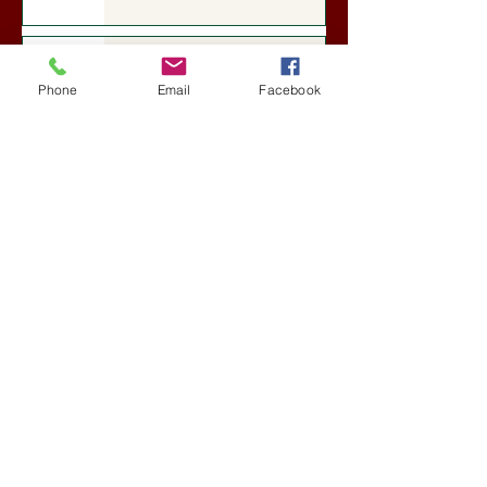
Darai Lajos: Naplóbölcsességeim
(2018)
Phone
Email
Facebook
Kultúra
7 nappal ezelőtt
A Rothschildok és a Pentagon
bizalmas feljegyzése: „Hét ország
kiiktatása… Irán végleges
legyőzése”
Új Történelem
aug. 1.
Geostratégiai dosszié: a háború,
amely megváltoztatta a hatalom
földrajzát (Laala Bechetoula