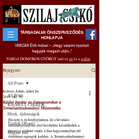
TÁRSADALMI ÖNSZERVEZŐDÉS
HONLAPJA
VERZÁR ÉVA művei – „Hogy valami nyomot
hagyjak magam után..."
VARGA DOMOKOS GYÖRGY művei
itt
és a
wikin
Bejegyzés
All Posts
Kolozsi Ádám, index.hu
All Posts
2019. okt. 16.
Kásler bevitte az ősmagyarokat a
KIEMELT CIKKEK
Természettudományi Múzeumba
Hírek, újdonságok
Ha nem is új honfoglalásra, de a hivatalos 
Tisztelt Olvasó!
intézményrendszer első bevételére készülhettek a 
finnugor eredetet vitató, a hun hagyományban élő 
Magyar Idő
őstörténet-rajongók kedden. A Természettudományi 