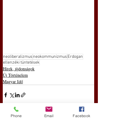
neoliberalizmus
neokommunizmus
Erdogan
ellenzéki tüntetések
Hírek, újdonságok
Új Történelem
Magyar Idő
Phone
Email
Facebook
Friss bejegyzések
Az összes megtekintése