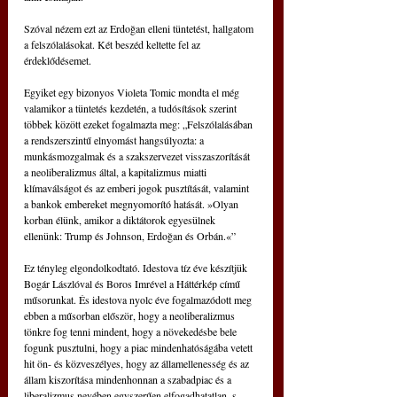
Szóval nézem ezt az Erdoğan elleni tüntetést, hallgatom 
a felszólalásokat. Két beszéd keltette fel az 
érdeklődésemet.
Egyiket egy bizonyos Violeta Tomic mondta el még 
valamikor a tüntetés kezdetén, a tudósítások szerint 
többek között ezeket fogalmazta meg: „Felszólalásában 
a rendszerszintű elnyomást hangsúlyozta: a 
munkásmozgalmak és a szakszervezet visszaszorítását 
a neoliberalizmus által, a kapitalizmus miatti 
klímaválságot és az emberi jogok pusztítását, valamint 
a bankok embereket megnyomorító hatását. »Olyan 
korban élünk, amikor a diktátorok egyesülnek 
ellenünk: Trump és Johnson, Erdoğan és Orbán.«”
Ez tényleg elgondolkodtató. Idestova tíz éve készítjük 
Bogár Lászlóval és Boros Imrével a Háttérkép című 
műsorunkat. És idestova nyolc éve fogalmazódott meg 
ebben a műsorban először, hogy a neoliberalizmus 
tönkre fog tenni mindent, hogy a növekedésbe bele 
fogunk pusztulni, hogy a piac mindenhatóságába vetett 
hit ön- és közveszélyes, hogy az államellenesség és az 
állam kiszorítása mindenhonnan a szabadpiac és a 
liberalizmus nevében egyszerűen elfogadhatatlan, s 