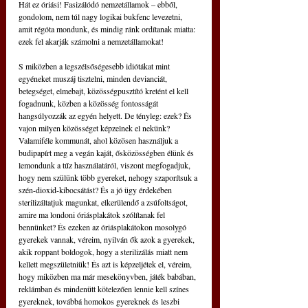
Hát ez óriási! Fasizálódó nemzetállamok – ebből, 
gondolom, nem túl nagy logikai bukfenc levezetni, 
amit régóta mondunk, és mindig ránk ordítanak miatta: 
ezek fel akarják számolni a nemzetállamokat!
S miközben a legszélsőségesebb idiótákat mint 
egyéneket muszáj tisztelni, minden devianciát, 
betegséget, elmebajt, közösségpusztító kretént el kell 
fogadnunk, közben a közösség fontosságát 
hangsúlyozzák az egyén helyett. De tényleg: ezek? És 
vajon milyen közösséget képzelnek el nekünk? 
Valamiféle kommunát, ahol közösen használjuk a 
budipapírt meg a vegán kaját, ősközösségben élünk és 
lemondunk a tűz használatáról, viszont megfogadjuk, 
hogy nem szülünk több gyereket, nehogy szaporítsuk a 
szén-dioxid-kibocsátást? És a jó ügy érdekében 
sterilizáltatjuk magunkat, elkerülendő a zsúfoltságot, 
amire ma londoni óriásplakátok szólítanak fel 
bennünket? És ezeken az óriásplakátokon mosolygó 
gyerekek vannak, véreim, nyilván ők azok a gyerekek, 
akik roppant boldogok, hogy a sterilizálás miatt nem 
kellett megszületniük! És azt is képzeljétek el, véreim, 
hogy miközben ma már mesekönyvben, játék babában, 
reklámban és mindenütt kötelezően lennie kell színes 
gyereknek, továbbá homokos gyereknek és leszbi 