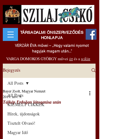
TÁRSADALMI ÖNSZERVEZŐDÉS
HONLAPJA
VERZÁR ÉVA művei – „Hogy valami nyomot
hagyjak magam után..."
VARGA DOMOKOS GYÖRGY művei
itt
és a
wikin
Bejegyzés
All Posts
Bayer Zsolt, Magyar Nemzet
All Posts
2019. nov. 9.
Tájkép Erdoğan látogatása után
KIEMELT CIKKEK
Hírek, újdonságok
Tisztelt Olvasó!
Magyar Idő