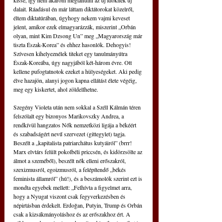
dalait. Ráadásul én már láttam diktátorokat közelről, 
éltem diktatúrában, úgyhogy nekem vajmi keveset 
jelent, amikor ezek elmagyarázzák, miszerint „Orbán 
olyan, mint Kim Dzsong Un” meg „Magyarország már 
tiszta Észak-Korea” és ehhez hasonlók. Dehogyis! 
Szívesen kihelyeznélek titeket egy tanulmányútra 
Észak-Koreába, úgy nagyjából két-három évre. Ott 
kellene pufogtatnotok ezeket a hülyeségeket. Aki pedig 
élve hazajön, alanyi jogon kapna ellátást élete végéig, 
meg egy kiskertet, ahol zöldellhetne.
Szegény Violeta után nem sokkal a Széll Kálmán téren 
felszólalt egy bizonyos Marikovszky Andrea, a 
rendkívül hangzatos Nők nemzetközi ligája a békéért 
és szabadságért nevű szervezet (gittegylet) tagja. 
Beszélt a „kapitalista patriarchátus kutyáiról” (brrr! 
Marx elvtárs felült pokolbéli priccsén, és kidörzsölte az 
álmot a szeméből), beszélt nők elleni erőszakról, 
szexizmusról, egoizmusról, a felépítendő „békés 
feminista államról” (hú!), és a beszámolók szerint ezt is 
mondta egyebek mellett: „Felhívta a figyelmet arra, 
hogy a Nyugat viszont csak fegyverkezésben és 
népirtásban érdekelt. Erdoğan, Putyin, Trump és Orbán 
csak a kizsákmányoláshoz és az erőszakhoz ért. A 