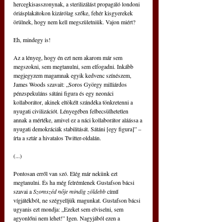
hercegkisasszonynak, a sterilizálást propagáló londoni 
óriásplakátokon kizárólag szőke, fehér kisgyerekek 
örülnek, hogy nem kell megszületniük. Vajon miért?
Eh, mindegy is!
Az a lényeg, hogy én ezt nem akarom már sem 
megszokni, sem megtanulni, sem elfogadni. Inkább 
megjegyzem magamnak egyik kedvenc színészem, 
James Woods szavait: „Soros György milliárdos 
pénzspekuláns sátáni figura és egy neonáci 
kollaborátor, akinek eltökélt szándéka tönkretenni a 
nyugati civilizációt. Lényegében felbecsülhetetlen 
annak a mértéke, amivel ez a náci kollaborátor aláássa a 
nyugati demokráciák stabilitását. Sátáni [egy figura]” – 
írta a sztár a hivatalos Twitter-oldalán.
(...)
Pontosan erről van szó. Elég már nekünk ezt 
megtanulni. És ha még felrémlenek Gustafson bácsi 
szavai a 
Szomszéd nője mindig zöldebb
 című 
vígjátékból, ne szégyelljük magunkat. Gustafson bácsi 
ugyanis ezt mondja: „Ezeket sem elviselni, sem 
agyonlőni nem lehet!” Igen. Nagyjából ezen a 