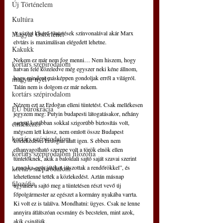
Új Történelem
Kultúra
A vizitet kísérő tüntetések színvonalával akár Marx 
Magyar Őstörténet
elvtárs is maximálisan elégedett lehetne.
Kakukk
Nekem ez már nem fog menni… Nem hiszem, hogy 
kortárs szépirodalom
hatvan felé közeledve még egyszer neki kéne állnom, 
hogy mindent másképpen gondoljak erről a világról. 
magyar nyelv
Talán nem is dolgom ez már nekem.
kortárs szépirodalom
Nézem ezt az Erdoğan elleni tüntetést. Csak mellékesen 
EU bürokrácia
jegyzem meg: Putyin budapesti látogatásakor, néhány 
nappal korábban sokkal szigorúbb biztosítás volt, 
emlékezés
mégsem lett káosz, nem omlott össze Budapest 
kortárs szépirodalom
közlekedése. Erdoğan alatt igen. S ebben nem 
elhanyagolható szerepe volt a török elnök ellen 
kortárs szépirodalom filozófia
tüntetőknek, akik a baloldali sajtó saját szavai szerint 
„macska-egér játékot játszottak a rendőrökkel”, és 
kortárs szépirodalom
lehetetlenné tették a közlekedést. Aztán másnap 
filozófia
ugyanez a sajtó meg a tüntetésen részt vevő új 
főpolgármester az egészet a kormány nyakába varrta. 
Ki volt ez is találva. Mondhatni: ügyes. Csak ne lenne 
annyira átlátszóan ocsmány és becstelen, mint azok, 
akik csinálják.