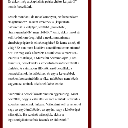
És akkor még a „kapitalista patriarchátus kutyáiról” 
nem is beszéltünk.
Tessék mondani, de most komolyan, ezt kéne nekem 
elsajátítanom? Ha nem szeretnék a „kapitalista 
patriarchátus kutyája”, továbbá „homofób”, 
„transzgenderfób” meg „fóbfób” lenni, akkor most rá 
kell fordulnom öreg fejjel a neokommunizmus 
elmebetegségére és elmebetegjeire? Ez lenne a szép új 
világ? Ez van most kitalálva a neoliberalizmus utánra? 
Sőt! Ez még csak a kezdet! Lássuk csak a marxista–
leninista csatahajó, a Mérce.hu beszámolóját: „Erős 
feminista, demokratikus szocialista beszéddel zárult a 
tüntetés. A színpadon álló nők arról beszéltek, a 
nemzetállamok fasizálódnak, és egyre kevesebbek 
kezében koncentrálódik a tőke, miközben nem közös 
vagyon az, aminek közösnek kéne lennie.
Szerintük a nemek között nincsen egyenlőség. Arról 
beszéltek, hogy a választás viszont a miénk. Szerintük 
az ember embernek farkasa. Választani kell: a versenyt 
vagy az együttműködést, az egyént vagy a közösséget 
választjuk. Ha az elsőt választjuk, akkor a 
legkiszolgáltatottabbak lesznek az áldozatok.”