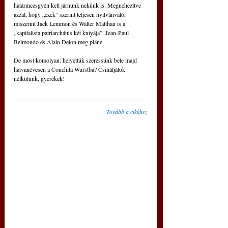
határmezsgyén kell járnunk nekünk is. Megnehezítve 
azzal, hogy „ezek” szerint teljesen nyilvánvaló, 
miszerint Jack Lemmon és Walter Matthau is a 
„kapitalista patriarchátus két kutyája”. Jean-Paul 
Belmondo és Alain Delon meg pláne.
De most komolyan: helyettük szeressünk bele majd 
hatvanévesen a Conchita Wurstba? Csináljátok 
nélkülünk, gyerekek!
Tovább a cikkhez