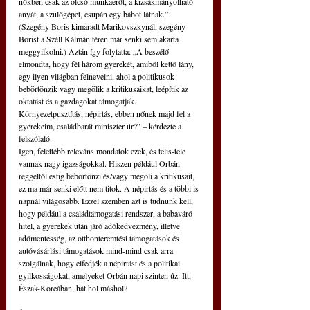
nőkben csak az olcsó munkaerőt, a kizsákmányolható 
anyát, a szülőgépet, csupán egy bábot látnak.” 
(Szegény Boris kimaradt Marikovszkynál, szegény 
Borist a Széll Kálmán téren már senki sem akarta 
meggyilkolni.) Aztán így folytatta: „A beszélő 
elmondta, hogy fél három gyerekét, amiből kettő lány, 
egy ilyen világban felnevelni, ahol a politikusok 
bebörtönzik vagy megölik a kritikusaikat, leépítik az 
oktatást és a gazdagokat támogatják. 
Környezetpusztítás, népirtás, ebben nőnek majd fel a 
gyerekeim, családbarát miniszter úr?” – kérdezte a 
felszólaló.
Igen, felettébb releváns mondatok ezek, és telis-tele 
vannak nagy igazságokkal. Hiszen például Orbán 
reggeltől estig bebörtönzi és/vagy megöli a kritikusait, 
ez ma már senki előtt nem titok. A népirtás és a többi is 
napnál világosabb. Ezzel szemben azt is tudnunk kell, 
hogy például a családtámogatási rendszer, a babaváró 
hitel, a gyerekek után járó adókedvezmény, illetve 
adómentesség, az otthonteremtési támogatások és 
autóvásárlási támogatások mind-mind csak arra 
szolgálnak, hogy elfedjék a népirtást és a politikai 
gyilkosságokat, amelyeket Orbán napi szinten űz. Itt, 
Észak-Koreában, hát hol máshol?