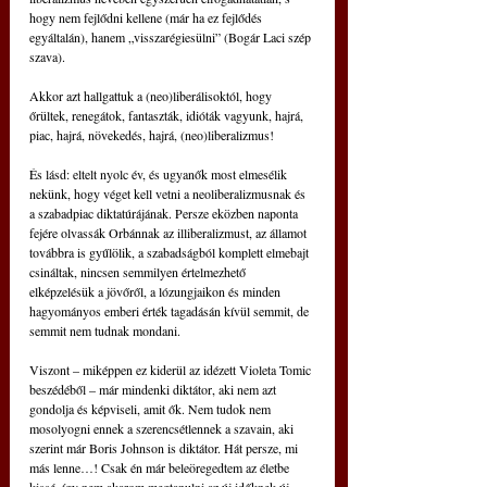
hogy nem fejlődni kellene (már ha ez fejlődés 
egyáltalán), hanem „visszarégiesülni” (Bogár Laci szép 
szava).
Akkor azt hallgattuk a (neo)liberálisoktól, hogy 
őrültek, renegátok, fantaszták, idió­ták vagyunk, hajrá, 
piac, hajrá, növekedés, hajrá, (neo)liberalizmus!
És lásd: eltelt nyolc év, és ugyanők most elmesélik 
nekünk, hogy véget kell vetni a neoliberalizmusnak és 
a szabadpiac diktatúrájának. Persze eközben naponta 
fejére olvassák Orbánnak az illiberalizmust, az államot 
továbbra is gyűlölik, a szabadságból komplett elmebajt 
csináltak, nincsen semmilyen értelmezhető 
elképzelésük a jövőről, a lózungjai­kon és minden 
hagyományos emberi érték tagadásán kívül semmit, de 
semmit nem tudnak mondani.
Viszont – miképpen ez kiderül az idézett Violeta Tomic 
beszédéből – már mindenki diktátor, aki nem azt 
gondolja és képviseli, amit ők. Nem tudok nem 
mosolyogni ennek a szerencsétlennek a szavain, aki 
szerint már Boris Johnson is diktátor. Hát persze, mi 
más lenne…! Csak én már beleöregedtem az életbe 
kissé, így nem akarom megtanulni az új időknek új 