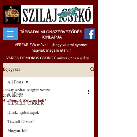
TÁRSADALMI ÖNSZERVEZŐDÉS
HONLAPJA
VERZÁR ÉVA művei – „Hogy valami nyomot
hagyjak magam után..."
VARGA DOMOKOS GYÖRGY művei
itt
és a
wikin
Bejegyzés
All Posts
Csókay András, Magyar Nemzet
All Posts
2019. dec. 26.
A világnak Krisztus kell!
KIEMELT CIKKEK
Hírek, újdonságok
Tisztelt Olvasó!
Magyar Idő