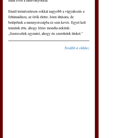
Ennél természetesen sokkal nagyobb a vágyakozás a 
feltámadásra, az örök életre, Isten látására, de 
belépőnek a mennyországba ez sem kevés. Egyet kell 
tennünk érte, ahogy Jézus mondta nekünk: 
„Szeressétek egymást, ahogy én szerettelek titeket.”
Tovább a cikkhez