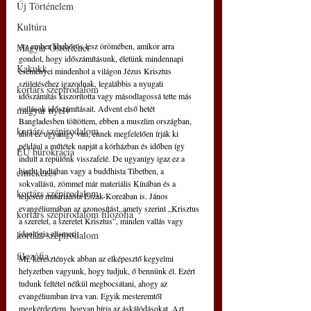
Új Történelem
Kultúra
Az ember libabőrös lesz örömében, amikor arra 
Magyar Őstörténet
gondol, hogy időszámításunk, életünk mindennapi 
Kakukk
eseményei mindenhol a világon Jézus Krisztus 
születéséhez igazodnak, legalábbis a nyugati 
kortárs szépirodalom
időszámítás kiszorította vagy másodlagossá tette más 
vallások időszámításait. Advent első hetét 
magyar nyelv
Bangladesben töltöttem, ebben a muszlim országban, 
kortárs szépirodalom
ahol ez ugyanígy van, ennek megfelelően írják ki 
például a műtétek napját a kórházban és időben így 
EU bürokrácia
indult a repülőnk visszafelé. De ugyanígy igaz ez a 
hindu Indiában vagy a buddhista Tibetben, a 
emlékezés
sokvallású, zömmel már materiális Kínában és a 
kortárs szépirodalom
teljesen materialista Észak-Koreában is. János 
evangéliumában az azonosítást, amely szerint „Krisztus 
kortárs szépirodalom filozófia
a szeretet, a szeretet Krisztus”, minden vallás vagy 
ideológia elismeri.
kortárs szépirodalom
filozófia
Mi, keresztények abban az elképesztő kegyelmi 
helyzetben vagyunk, hogy tudjuk, ő bennünk él. Ezért 
tudunk feltétel nélkül megbocsátani, ahogy az 
evangéliumban írva van. Egyik mesteremtől 
megkérdeztem, hogyan bírja az áskálódásokat. Azt 