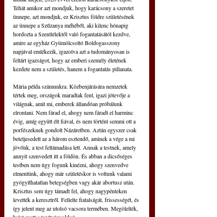
Tehát amikor azt mondjuk, hogy karácsony a szeretet 
ünnepe, azt mondjuk, ez Krisztus földre születésének 
az ünnepe a Szűzanya méhéből, aki kilenc hónapig 
hordozta a Szentlélektől való fogantatásától kezdve, 
amire az egyház Gyümölcsoltó Boldogasszony 
napjával emlékezik, igazolva azt a tudományosan is 
feltárt igazságot, hogy az emberi személy életének 
kezdete nem a születés, hanem a fogantatás pillanata.
Mária példa számunkra. Közbenjárására nemzetek 
tértek meg, országok maradtak fent, igazi jótevője a 
világnak, amit mi, emberek állandóan próbálunk 
elrontani. Nem fárad el, ahogy nem fáradt el harminc 
évig, amíg együtt élt fiával, és nem történt semmi ott a 
porfészeknek gondolt Názáretben. Aztán egyszer csak 
beteljesedett az a három esztendő, aminek a vége a mi 
jövőnk, a test feltámadása lett. Annak a testnek, amely 
annyit szenvedett itt a földön. És abban a dicsőséges 
testben nem úgy fogunk kinézni, ahogy szenvedve 
elmentünk, ahogy már születéskor is voltunk valami 
gyógyíthatatlan betegségben vagy akár abortusz után. 
Krisztus sem úgy támadt fel, ahogy nagypénteken 
levették a keresztről. Fellelte fiatalságát, frissességét, és 
így jelent meg az utolsó vacsora termében. Megölelték, 
halat evett a tanítványokkal.