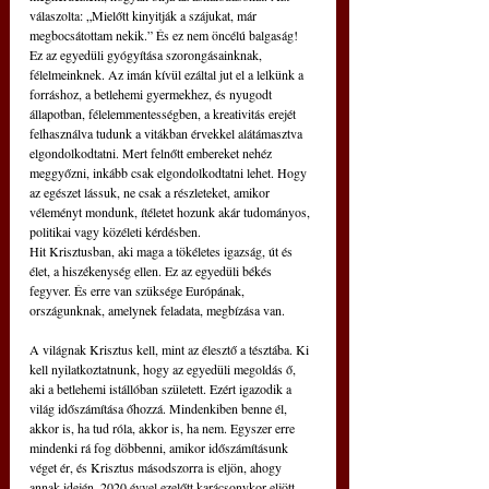
válaszolta: „Mielőtt kinyitják a szájukat, már 
megbocsátottam nekik.” És ez nem öncélú balgaság! 
Ez az egyedüli gyógyítása szorongásainknak, 
félelmeinknek. Az imán kívül ezáltal jut el a lelkünk a 
forráshoz, a betlehemi gyermekhez, és nyugodt 
állapotban, félelemmentességben, a kreativitás erejét 
felhasználva tudunk a vitákban érvekkel alátámasztva 
elgondolkodtatni. Mert felnőtt embereket nehéz 
meggyőzni, inkább csak elgondolkodtatni lehet. Hogy 
az egészet lássuk, ne csak a részleteket, amikor 
véleményt mondunk, ítéletet hozunk akár tudományos, 
politikai vagy közéleti kérdésben.
Hit Krisztusban, aki maga a tökéletes igazság, út és 
élet, a hiszékenység ellen. Ez az egyedüli békés 
fegyver. És erre van szüksége Európának, 
országunknak, amelynek feladata, megbízása van.
A világnak Krisztus kell, mint az élesztő a tésztába. Ki 
kell nyilatkoztatnunk, hogy az egyedüli megoldás ő, 
aki a betlehemi istállóban született. Ezért igazodik a 
világ időszámítása őhozzá. Mindenkiben benne él, 
akkor is, ha tud róla, akkor is, ha nem. Egyszer erre 
mindenki rá fog döbbenni, amikor időszámításunk 
véget ér, és Krisztus másodszorra is eljön, ahogy 
annak idején, 2020 évvel ezelőtt karácsonykor eljött. 