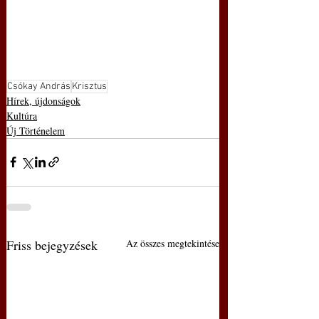
Csókay András
Krisztus
Hírek, újdonságok
Kultúra
Új Történelem
Friss bejegyzések
Az összes megtekintése