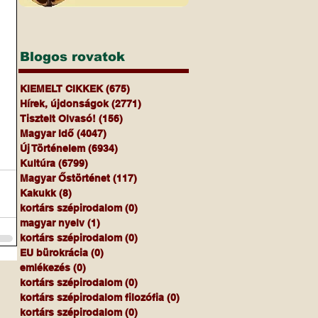
Blogos rovatok
KIEMELT CIKKEK
(675)
675 bejegyzés
Hírek, újdonságok
(2771)
2771 bejegyzés
Tisztelt Olvasó!
(156)
156 bejegyzés
Magyar Idő
(4047)
4047 bejegyzés
Új Történelem
(6934)
6934 bejegyzés
Kultúra
(6799)
6799 bejegyzés
Magyar Őstörténet
(117)
117 bejegyzés
Kakukk
(8)
8 bejegyzés
kortárs szépirodalom
(0)
0 bejegyzés
magyar nyelv
(1)
1 bejegyzés
kortárs szépirodalom
(0)
0 bejegyzés
EU bürokrácia
(0)
0 bejegyzés
emlékezés
(0)
0 bejegyzés
kortárs szépirodalom
(0)
0 bejegyzés
kortárs szépirodalom filozófia
(0)
0 bejegyzés
kortárs szépirodalom
(0)
0 bejegyzés