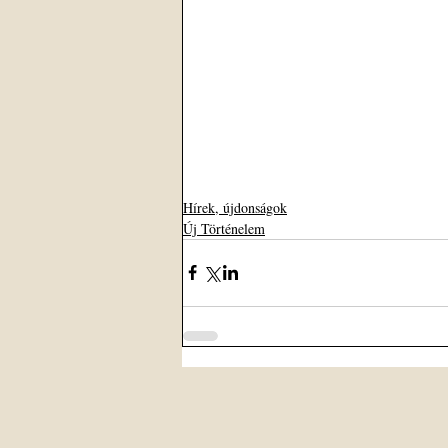
Hírek, újdonságok
Új Történelem