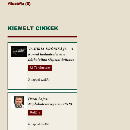
filozófia
(0)
0 bejegyzés
KIEMELT CIKKEK
VAXÓRIA KRÓNIKÁJA ‒ A
Korvid hadművelet és a
Láthatatlan Gépezet évtizede
Új Történelem
3 nappal ezelőtt
Darai Lajos:
Naplóbölcsességeim (2018)
Kultúra
6 nappal ezelőtt