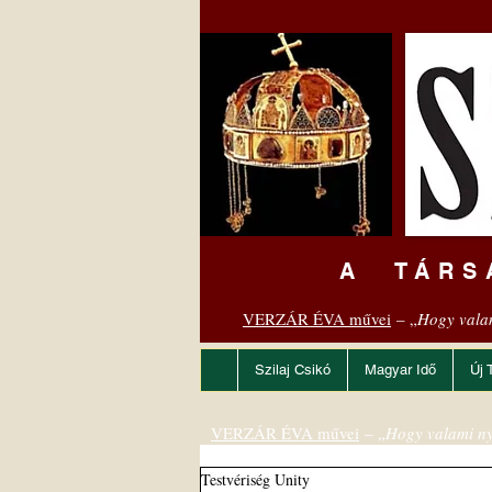
A TÁRS
VERZÁR ÉVA művei
– „
Hogy vala
Szilaj Csikó
Magyar Idő
Új 
VERZÁR ÉVA művei
– „
Hogy valami ny
Testvériség Unity