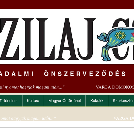
ADALMI ÖNSZERVEZŐDÉS
mi nyomot hagyjak magam után..."
VARGA DOMOKOS
Történelem
Kultúra
Magyar Őstörténet
Kakukk
Szerkesztő
omot hagyjak magam után..."
VARGA D