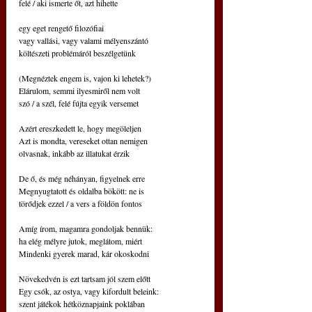
felé / aki ismerte őt, azt hihette
egy eget rengető filozófiai
vagy vallási, vagy valami mélyenszántó
költészeti problémáról beszélgetünk
(Megnéztek engem is, vajon ki lehetek?)
Elárulom, semmi ilyesmiről nem volt
szó / a szél, felé fújta egyik versemet
Azért ereszkedett le, hogy megöleljen
Azt is mondta, vereseket ottan nemigen
olvasnak, inkább az illatukat érzik
De ő, és még néhányan, figyelnek erre
Megnyugtatott és oldalba bökött: ne is
törődjek ezzel / a vers a földön fontos
Amíg írom, magamra gondoljak bennük:
ha elég mélyre jutok, meglátom, miért
Mindenki gyerek marad, kár okoskodni
Növekedvén is ezt tartsam jól szem előtt
Egy csók, az ostya, vagy kifordult beleink:
szent játékok hétköznapjaink poklában