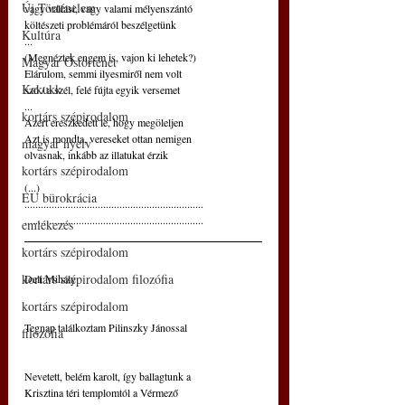
Új Történelem
vagy vallási, vagy valami mélyenszántó
költészeti problémáról beszélgetünk
Kultúra
...
(Megnéztek engem is, vajon ki lehetek?)
Magyar Őstörténet
Elárulom, semmi ilyesmiről nem volt
Kakukk
szó / a szél, felé fújta egyik versemet
...
kortárs szépirodalom
Azért ereszkedett le, hogy megöleljen
Azt is mondta, vereseket ottan nemigen
magyar nyelv
olvasnak, inkább az illatukat érzik
kortárs szépirodalom
(...)
EU bürokrácia
..................................................................
..................................................................
emlékezés
kortárs szépirodalom
kortárs szépirodalom filozófia
Deli Mihály
kortárs szépirodalom
Tegnap találkoztam Pilinszky Jánossal
filozófia
Nevetett, belém karolt, így ballagtunk a
Krisztina téri templomtól a Vérmező