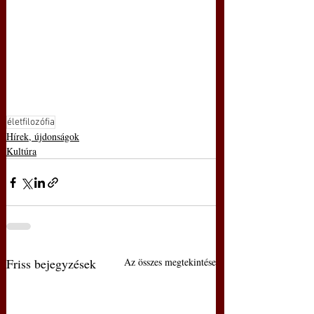
életfilozófia
Hírek, újdonságok
Kultúra
Friss bejegyzések
Az összes megtekintése