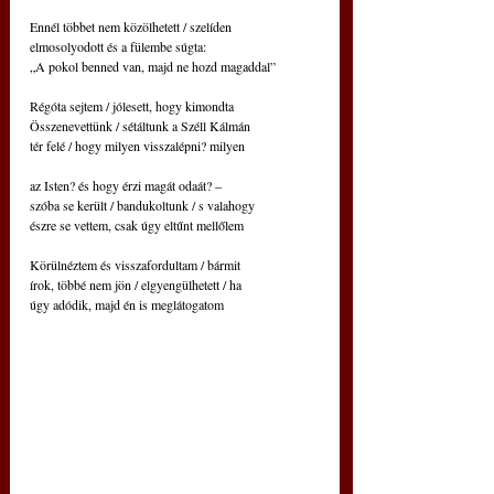
Ennél többet nem közölhetett / szelíden
elmosolyodott és a fülembe súgta:
„A pokol benned van, majd ne hozd magaddal”
Régóta sejtem / jólesett, hogy kimondta
Összenevettünk / sétáltunk a Széll Kálmán
tér felé / hogy milyen visszalépni? milyen
az Isten? és hogy érzi magát odaát? –
szóba se került / bandukoltunk / s valahogy
észre se vettem, csak úgy eltűnt mellőlem
Körülnéztem és visszafordultam / bármit
írok, többé nem jön / elgyengülhetett / ha
úgy adódik, majd én is meglátogatom