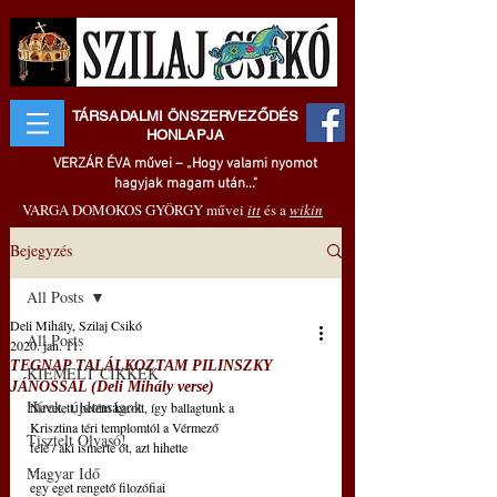
TÁRSADALMI ÖNSZERVEZŐDÉS
HONLAPJA
VERZÁR ÉVA művei – „Hogy valami nyomot
hagyjak magam után..."
VARGA DOMOKOS GYÖRGY művei
itt
és a
wikin
Bejegyzés
All Posts
Deli Mihály, Szilaj Csikó
All Posts
2020. jan. 11.
TEGNAP TALÁLKOZTAM PILINSZKY
KIEMELT CIKKEK
JÁNOSSAL (Deli Mihály verse)
Hírek, újdonságok
Nevetett, belém karolt, így ballagtunk a
Krisztina téri templomtól a Vérmező
Tisztelt Olvasó!
felé / aki ismerte őt, azt hihette
...
Magyar Idő
egy eget rengető filozófiai