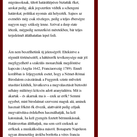
migránsoknak, tiltott határátlépésre biztatták őket, 
azokat pedig, akik jogszerűen védték a schengeni 
határokat, politikai nyomás alá helyezték. Sajnos az 
eszmélés még csak részleges, pedig a teljes éberségre 
nagyon nagy szükség lenne. Szóval a deep state 
létezik, mégpedig nemzetközi méretekben, bár teljes 
terjedelmét átláthatatlan lepel fedi.
Ám nem beszélhetünk új jelenségről. Eltekintve a 
régmúlt történéseitől, a háttérerők tevékenysége már jól 
megfigyelhető a szakrális monarchiák megdöntése 
kapcsán (Anglia 1642, Franciaország 1789). Ennél 
korábban is feljegyeztek esetet, hogy a Német-Római 
Birodalom császárának a Fuggerek szinte műveleti 
utasítást küldtek, hivatkozva a megválasztását biztosító 
néhány milliónyi kölcsön adott aranytallérra. Mit is 
akartak – és akarnak ma is – ezek az erők? Semmi 
egyebet, mint birodalmat szervezni maguk alá, aminek 
hasznait főként ők élvezik, alattvalóit pedig céljaik 
megvalósítása érdekében használhatják, ha kell 
katonának, ha kell gyengén fizetett bérmunkásnak. 
Határozottan állíthatjuk, ma sem szól ezeknek az 
erőknek a munkálkodása másról. Bonaparte Napóleon 
ugyan átmenetileg árokba borította a véres francia 