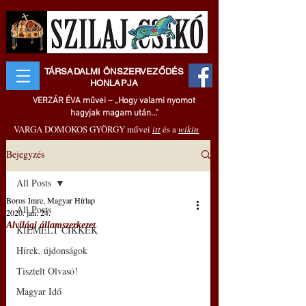
TÁRSADALMI ÖNSZERVEZŐDÉS
HONLAPJA
VERZÁR ÉVA művei – „Hogy valami nyomot
hagyjak magam után..."
VARGA DOMOKOS GYÖRGY művei
itt
és a
wikin
Bejegyzés
All Posts
Boros Imre, Magyar Hírlap
All Posts
2020. jan. 24.
Alvilági államszerkezet
KIEMELT CIKKEK
Hírek, újdonságok
Tisztelt Olvasó!
Magyar Idő