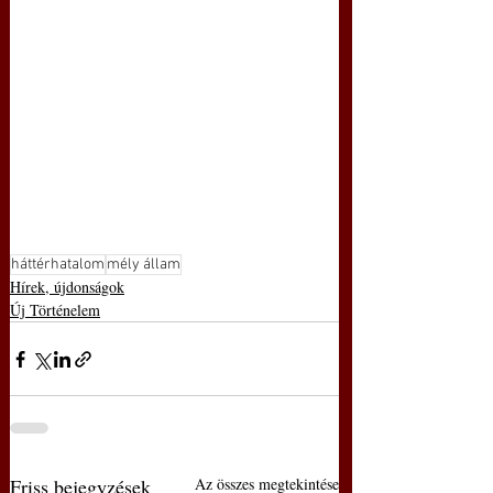
háttérhatalom
mély állam
Hírek, újdonságok
Új Történelem
Friss bejegyzések
Az összes megtekintése