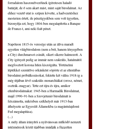
forradalom haszonélvezőinek ígéretesen haladó 
batárját, de ő sem akart mást, mint saját birodalmat. Az 
ehhez vezető utat is szépen követte, a hadvezetéshez 
mesterien értett, de pénzügyekben sem volt ügyetlen, 
bizonyítja ezt, hogy 1804-ben megalapította a Banque 
de France-t, ami neki fialt pénzt.
Napóleon 1815-ös veresége után az állva maradt 
egyetlen világbirodalom (nem a brit, hanem lényegében 
a City) durchmarsot csinált, sikert sikerre halmozott. A 
City igényeit pedig az immár nem szakrális, hatalmától 
megfosztott korona hűen kiszolgálta. Történelmi 
léptékkel szemlélve orkánként söpörte el az ellenlábas 
birodalmi próbálkozásokat, fektette két vállra 1918-ig a 
még útjában lévő szakrális monarchiákat (orosz, német, 
osztrák–magyar). Tette ezt újra és újra, amikor 
ellenbirodalmakat: 1945-ben a Harmadik Birodalmat, 
majd 1990–91-ben a Szovjetunió birodalmát is 
felszámolta, miközben székhelyét már 1913-ban 
áthelyezte az Egyesült Államokba (a magántulajdonú 
Fed megalapítása).
(...)
A mély állam irányítói a nyilvánosan működő nemzeti 
intézmények közül újabban imádják a független 