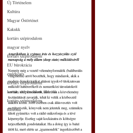
Új Történelem
Kultúra
Magyar Őstörténet
Kakukk
kortárs szépirodalom
magyar nyelv
Amerikában is számos írás és hozzászólás szól 
kortárs szépirodalom
manapság a mély állam (deep state) működéséről
EU bürokrácia
Nemrég még a vezető véleményformálók (balliberális 
emlékezés
világmédia) arról beszéltek, hogy mindazok, akik a 
modern demokráciákat aláásni igyekvő titokzatosan 
kortárs szépirodalom
működő háttérerőkről és nemzetközi társulatokról 
kortárs szépirodalom filozófia
szóltak, idült álmodozók, akik csak a közvélemény 
tisztánlátását zavarják, tehát ki velük a közbeszéd 
kortárs szépirodalom
alakítói közül. Jobb esetben csak állásvesztés volt 
osztályrészük, könyveik nem jelentek meg, számukra 
filozófia
tiltott gyümölcs volt a rádió mikrofonja és a tévé 
képernyője. Esetleg saját kockázatra és költségre 
terjeszthették gondolataikat. Ha a dolog így is balul 
ütött ki, mert elérte az „igazmondók” ingerküszöbét a 