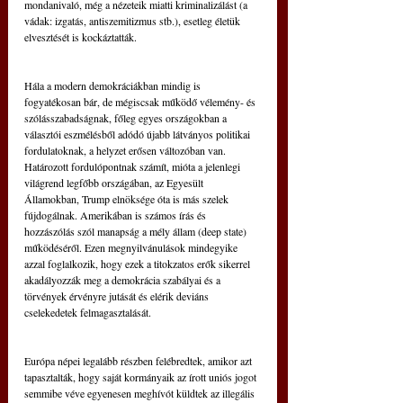
mondanivaló, még a nézeteik miatti kriminalizálást (a 
vádak: izgatás, antiszemitizmus stb.), esetleg életük 
elvesztését is kockáztatták.
Hála a modern demokráciákban mindig is 
fogyatékosan bár, de mégiscsak működő vélemény- és 
szólásszabadságnak, főleg egyes országokban a 
választói eszmélésből adódó újabb látványos politikai 
fordulatoknak, a helyzet erősen változóban van. 
Határozott fordulópontnak számít, mióta a jelenlegi 
világrend legfőbb országában, az Egyesült 
Államokban, Trump elnöksége óta is más szelek 
fújdogálnak. Amerikában is számos írás és 
hozzászólás szól manapság a mély állam (deep state) 
működéséről. Ezen megnyilvánulások mindegyike 
azzal foglalkozik, hogy ezek a titokzatos erők sikerrel 
akadályozzák meg a demokrácia szabályai és a 
törvények érvényre jutását és elérik deviáns 
cselekedetek felmagasztalását.
Európa népei legalább részben felébredtek, amikor azt 
tapasztalták, hogy saját kormányaik az írott uniós jogot 
semmibe véve egyenesen meghívót küldtek az illegális 