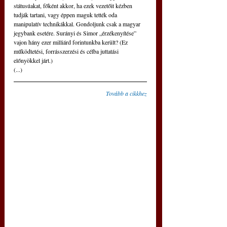
státusúakat, főként akkor, ha ezek vezetőit kézben 
tudják tartani, vagy éppen maguk tették oda 
manipulatív technikákkal. Gondoljunk csak a magyar 
jegybank esetére. Surányi és Simor „érzékenyítése” 
vajon hány ezer milliárd forintunkba került? (Ez 
működtetési, forrásszerzési és célba juttatási 
előnyökkel járt.)
(...)
Tovább a cikkhez