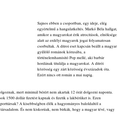
Sajnos ebben a csoportban, egy ideje, elég 
egyértelmű a hangulatkeltés. Markó Béla hallgat,
amikor a magyarokat érik atrocitások, elnöksége
alatt az erdélyi magyarok jogai folyamatosan 
csorbultak. A ditroi eset kapcsán beállt a magyar
gyűlölő románok kórusába, a 
történelemhamisitó Pop mellé, aki barbár 
hordának titulálja a magyarokat. A ditrói 
közösség egy zárt közösség évszázadok óta. 
Ezért nincs ott román a mai napig.
olgoznak, mert minimál bérért nem akartak 12 órát dolgozni naponta. 
k 1500 dollár fizetést kapnak és fizetik a lakbérüket is. Ezen 
oporttársak? A kisebbségben élők a hagyományos baloldaltól a 
 társadalom. És nem kiskorúak, nem birkák, hogy a magyar tévé, vagy 