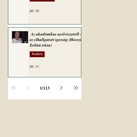
júl. 16.
Az akadémikus nyelvészetről –
az elhallgatott igazság (Hosszú
Zoltán írása)
Kultúra
júl. 11.
1
/
113