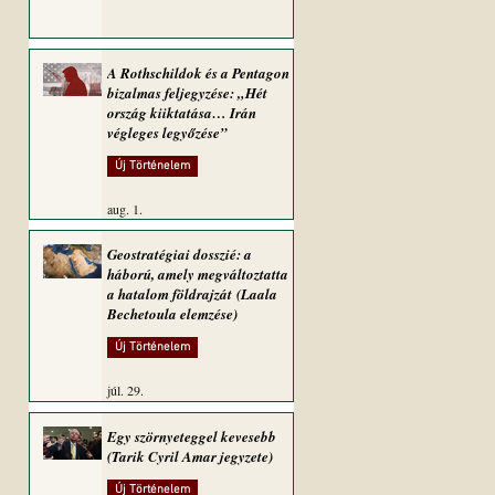
A Rothschildok és a Pentagon
bizalmas feljegyzése: „Hét
ország kiiktatása… Irán
végleges legyőzése”
Új Történelem
aug. 1.
Geostratégiai dosszié: a
háború, amely megváltoztatta
a hatalom földrajzát (Laala
Bechetoula elemzése)
Új Történelem
júl. 29.
Egy szörnyeteggel kevesebb
(Tarik Cyril Amar jegyzete)
Új Történelem