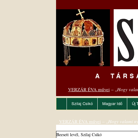
A TÁRS
VERZÁR ÉVA művei
– „
Hogy vala
Szilaj Csikó
Magyar Idő
Új 
VERZÁR ÉVA művei
– „
Hogy valami ny
Beesett levél, Szilaj Csikó