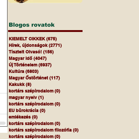
Blogos rovatok
KIEMELT CIKKEK
(675)
675 bejegyzés
Hírek, újdonságok
(2771)
2771 bejegyzés
Tisztelt Olvasó!
(156)
156 bejegyzés
Magyar Idő
(4047)
4047 bejegyzés
Új Történelem
(6937)
6937 bejegyzés
Kultúra
(6803)
6803 bejegyzés
Magyar Őstörténet
(117)
117 bejegyzés
Kakukk
(8)
8 bejegyzés
kortárs szépirodalom
(0)
0 bejegyzés
magyar nyelv
(1)
1 bejegyzés
kortárs szépirodalom
(0)
0 bejegyzés
EU bürokrácia
(0)
0 bejegyzés
emlékezés
(0)
0 bejegyzés
kortárs szépirodalom
(0)
0 bejegyzés
kortárs szépirodalom filozófia
(0)
0 bejegyzés
kortárs szépirodalom
(0)
0 bejegyzés