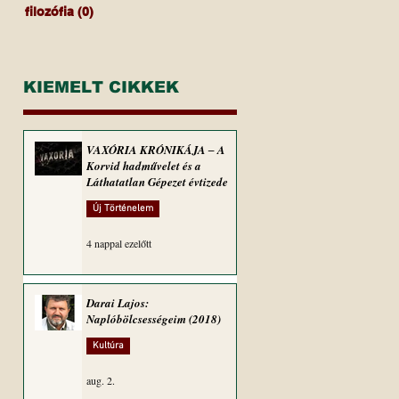
filozófia
(0)
0 bejegyzés
KIEMELT CIKKEK
VAXÓRIA KRÓNIKÁJA ‒ A
Korvid hadművelet és a
Láthatatlan Gépezet évtizede
Új Történelem
4 nappal ezelőtt
Darai Lajos:
Naplóbölcsességeim (2018)
Kultúra
aug. 2.