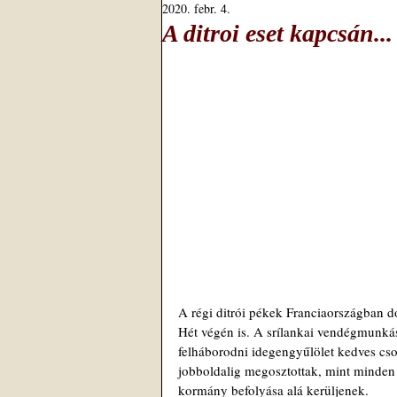
2020. febr. 4.
A ditroi eset kapcsán...
A régi ditrói pékek Franciaországban d
Hét végén is. A srílankai vendégmunkáso
felháborodni idegengyűlölet kedves cs
jobboldalig megosztottak, mint minden
kormány befolyása alá kerüljenek.