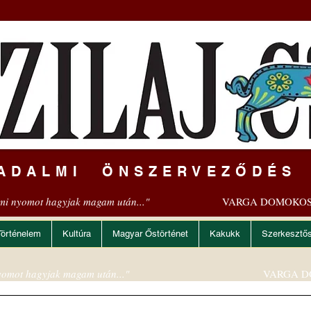
ADALMI ÖNSZERVEZŐDÉS
mi nyomot hagyjak magam után..."
VARGA DOMOKOS
Történelem
Kultúra
Magyar Őstörténet
Kakukk
Szerkesztő
omot hagyjak magam után..."
VARGA D