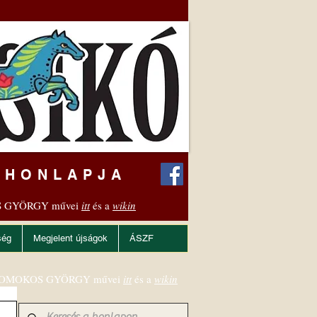
 HONLAPJA
 GYÖRGY művei
itt
és a
wikin
ség
Megjelent újságok
ÁSZF
OMOKOS GYÖRGY művei
itt
és a
wikin