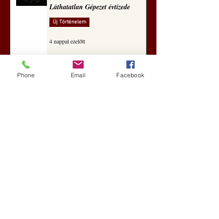
Láthatatlan Gépezet évtizede
Új Történelem
4 nappal ezelőtt
Darai Lajos: Naplóbölcsességeim
Phone
Email
Facebook
(2018)
Kultúra
aug. 2.
A Rothschildok és a Pentagon
bizalmas feljegyzése: „Hét ország
kiiktatása… Irán végleges
legyőzése”
Új Történelem