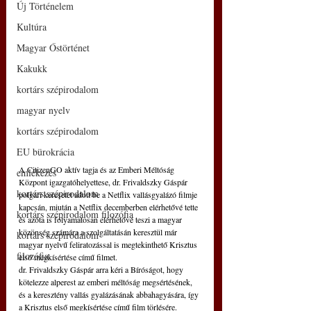
Új Történelem
Kultúra
Magyar Őstörténet
Kakukk
kortárs szépirodalom
magyar nyelv
kortárs szépirodalom
EU bürokrácia
A CitizenGO aktív tagja és az Emberi Méltóság 
emlékezés
Központ igazgatóhelyettese, dr. Frivaldszky Gáspár 
kortárs szépirodalom
polgári keresetet adott be a Netflix vallásgyalázó filmje 
kapcsán, miután a Netflix decemberben elérhetővé tette 
kortárs szépirodalom filozófia
és azóta is folyamatosan elérhetővé teszi a magyar 
közönség számára a szolgáltatásán keresztül már 
kortárs szépirodalom
magyar nyelvű feliratozással is megtekinthető Krisztus 
filozófia
első megkísértése című filmet.
dr. Frivaldszky Gáspár arra kéri a Bíróságot, hogy 
kötelezze alperest az emberi méltóság megsértésének, 
és a keresztény vallás gyalázásának abbahagyására, így 
a Krisztus első megkísértése című film törlésére.