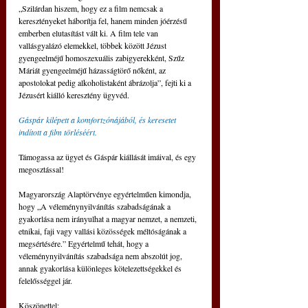
„Szilárdan hiszem, hogy ez a film nemcsak a 
keresztényeket háborítja fel, hanem minden jóérzésű 
emberben elutasítást vált ki. A film tele van 
vallásgyalázó elemekkel, többek között Jézust 
gyengeelméjű homoszexuális zabigyerekként, Szűz 
Máriát gyengeelméjű házasságtörő nőként, az 
apostolokat pedig alkoholistaként ábrázolja”, fejti ki a 
Jézusért kiálló keresztény ügyvéd.
Gáspár kilépett a komfortzónájából, és keresetet 
indított a film törléséért.
Támogassa az ügyet és Gáspár kiállását imáival, és egy 
megosztással!
Magyarország Alaptörvénye egyértelműen kimondja, 
hogy „A véleménynyilvánítás szabadságának a 
gyakorlása nem irányulhat a magyar nemzet, a nemzeti, 
etnikai, faji vagy vallási közösségek méltóságának a 
megsértésére.” Egyértelmű tehát, hogy a 
véleménynyilvánítás szabadsága nem abszolút jog, 
annak gyakorlása különleges kötelezettségekkel és 
felelősséggel jár.
Köszönettel: