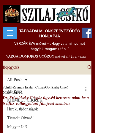
TÁRSADALMI ÖNSZERVEZŐDÉS
HONLAPJA
VERZÁR ÉVA művei – „Hogy valami nyomot
hagyjak magam után..."
VARGA DOMOKOS GYÖRGY művei
itt
és a
wikin
Bejegyzés
All Posts
Schittl-Zaymus Eszter, CitizenGo, Szilaj Csikó
All Posts
2020. febr. 19.
Dr. Frivaldszky Gáspár ügyvéd keresetet adott be a
KIEMELT CIKKEK
Netflix vallásgyalázó filmjével szemben
Hírek, újdonságok
Tisztelt Olvasó!
Magyar Idő