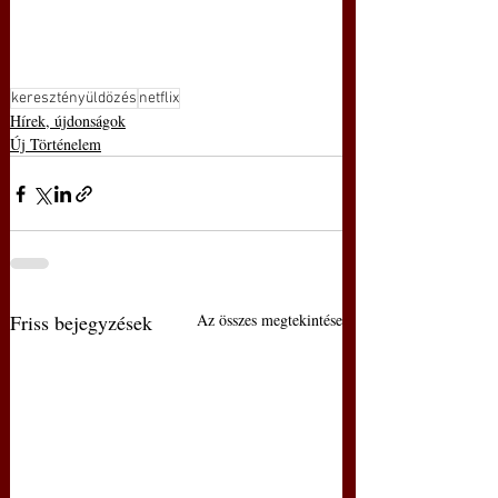
keresztényüldözés
netflix
Hírek, újdonságok
Új Történelem
Friss bejegyzések
Az összes megtekintése