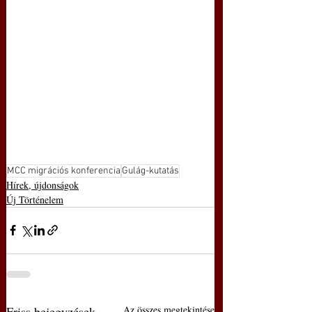
MCC migrációs konferencia
Gulág-kutatás
Hírek, újdonságok
Új Történelem
Friss bejegyzések
Az összes megtekintése