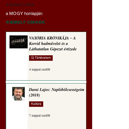
Mi lett a fiúklubokkal és
A háború kisiklott,
a Szilaj Csikón
a férfi főiskolákkal?
diplomáciának ne
a MOGY honlapján
(Paul Craig Roberts
maradt tere (Alasta
jegyzete)
Crooke jegyzete)
KIEMELT CIKKEK
VAXÓRIA KRÓNIKÁJA ‒ A
Korvid hadművelet és a
Láthatatlan Gépezet évtizede
Új Történelem
4 nappal ezelőtt
Darai Lajos: Naplóbölcsességeim
(2018)
Kultúra
7 nappal ezelőtt