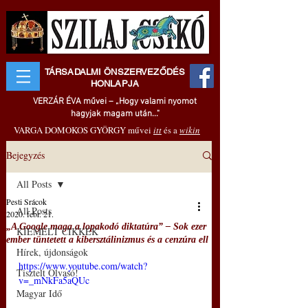
TÁRSADALMI ÖNSZERVEZŐDÉS
HONLAPJA
VERZÁR ÉVA művei – „Hogy valami nyomot
hagyjak magam után..."
VARGA DOMOKOS GYÖRGY művei
itt
és a
wikin
Bejegyzés
All Posts
Pesti Srácok
All Posts
2020. febr. 21.
„A Google maga a lopakodó diktatúra” – Sok ezer
KIEMELT CIKKEK
ember tüntetett a kibersztálinizmus és a cenzúra ell
Hírek, újdonságok
https://www.youtube.com/watch?
Tisztelt Olvasó!
v=_mNkFa5aQUc
Magyar Idő