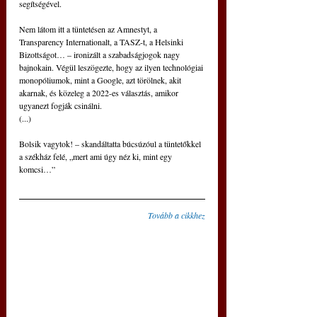
segítségével.
Nem látom itt a tüntetésen az Amnestyt, a 
Transparency Internationalt, a TASZ-t, a Helsinki 
Bizottságot… – ironizált a szabadságjogok nagy 
bajnokain. Végül leszögezte, hogy az ilyen technológiai 
monopóliumok, mint a Google, azt törölnek, akit 
akarnak, és közeleg a 2022-es választás, amikor 
ugyanezt fogják csinálni.
(...)
Bolsik vagytok! – skandáltatta búcsúzóul a tüntetőkkel 
a székház felé, „mert ami úgy néz ki, mint egy 
komcsi…”
Tovább a cikkhez