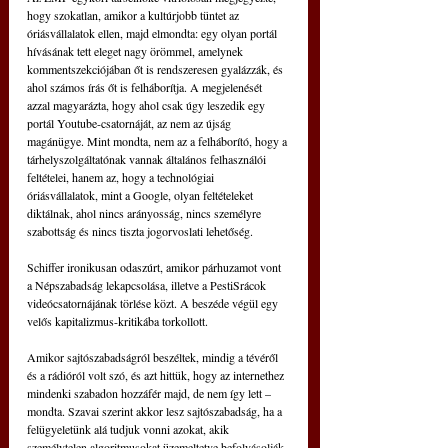
hogy szokatlan, amikor a kultúrjobb tüntet az 
óriásvállalatok ellen, majd elmondta: egy olyan portál 
hívásának tett eleget nagy örömmel, amelynek 
kommentszekciójában őt is rendszeresen gyalázzák, és 
ahol számos írás őt is felháborítja. A megjelenését 
azzal magyarázta, hogy ahol csak úgy leszedik egy 
portál Youtube-csatornáját, az nem az újság 
magánügye. Mint mondta, nem az a felháborító, hogy a 
tárhelyszolgáltatónak vannak általános felhasználói 
feltételei, hanem az, hogy a technológiai 
óriásvállalatok, mint a Google, olyan feltételeket 
diktálnak, ahol nincs arányosság, nincs személyre 
szabottság és nincs tiszta jogorvoslati lehetőség.
Schiffer ironikusan odaszúrt, amikor párhuzamot vont 
a Népszabadság lekapcsolása, illetve a PestiSrácok 
videócsatornájának törlése közt. A beszéde végül egy 
velős kapitalizmus-kritikába torkollott.
Amikor sajtószabadságról beszéltek, mindig a tévéről 
és a rádióról volt szó, és azt hittük, hogy az internethez 
mindenki szabadon hozzáfér majd, de nem így lett – 
mondta. Szavai szerint akkor lesz sajtószabadság, ha a 
felügyeletünk alá tudjuk vonni azokat, akik 
személytelen algoritmusokat üzemeltetve befolyásolják 