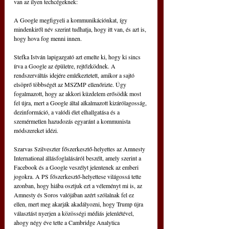
van az ilyen techcégeknek:
A Google megfigyeli a kommunikációnkat, így 
mindenkiről név szerint tudhatja, hogy itt van, és azt is, 
hogy hova fog menni innen.
Stefka István lapigazgató azt emelte ki, hogy ki sincs 
írva a Google az épületre, rejtőzködnek. A 
rendszerváltás idejére emlékeztetett, amikor a sajtó 
elsöprő többségét az MSZMP ellenőrizte. Úgy 
fogalmazott, hogy az akkori küzdelem erősödik most 
fel újra, mert a Google által alkalmazott kizárólagosság, 
dezinformáció, a valódi élet elhallgatása és a 
szemérmetlen hazudozás egyaránt a kommunista 
módszereket idézi.
Szarvas Szilveszter főszerkesztő-helyettes az Amnesty 
International állásfoglalásáról beszélt, amely szerint a 
Facebook és a Google veszélyt jelentenek az emberi 
jogokra. A PS főszerkesztő-helyettese világossá tette 
azonban, hogy hiába osztjuk ezt a véleményt mi is, az 
Amnesty és Soros valójában azért szólalnak fel ez 
ellen, mert meg akarják akadályozni, hogy Trump újra 
választást nyerjen a közösségi médiás jelenlétével, 
ahogy négy éve tette a Cambridge Analytica 