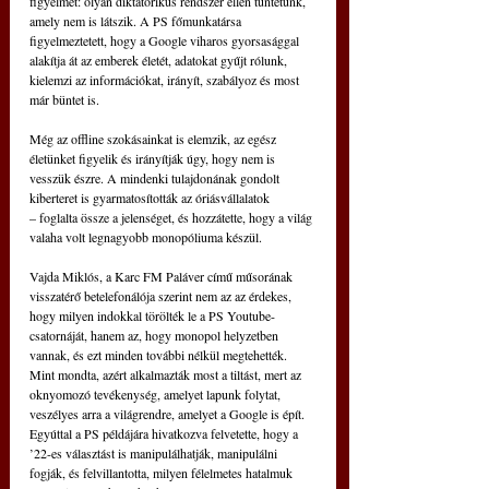
figyelmet: olyan diktatórikus rendszer ellen tüntetünk, 
amely nem is látszik. A PS főmunkatársa 
figyelmeztetett, hogy a Google viharos gyorsasággal 
alakítja át az emberek életét, adatokat gyűjt rólunk, 
kielemzi az információkat, irányít, szabályoz és most 
már büntet is.
Még az offline szokásainkat is elemzik, az egész 
életünket figyelik és irányítják úgy, hogy nem is 
vesszük észre. A mindenki tulajdonának gondolt 
kiberteret is gyarmatosították az óriásvállalatok
– foglalta össze a jelenséget, és hozzátette, hogy a világ 
valaha volt legnagyobb monopóliuma készül.
Vajda Miklós, a Karc FM Paláver című műsorának 
visszatérő betelefonálója szerint nem az az érdekes, 
hogy milyen indokkal törölték le a PS Youtube-
csatornáját, hanem az, hogy monopol helyzetben 
vannak, és ezt minden további nélkül megtehették. 
Mint mondta, azért alkalmazták most a tiltást, mert az 
oknyomozó tevékenység, amelyet lapunk folytat, 
veszélyes arra a világrendre, amelyet a Google is épít. 
Egyúttal a PS példájára hivatkozva felvetette, hogy a 
’22-es választást is manipulálhatják, manipulálni 
fogják, és felvillantotta, milyen félelmetes hatalmuk 