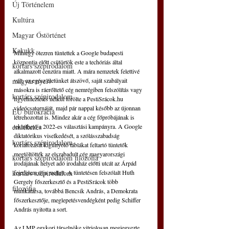
Új Történelem
Kultúra
Magyar Őstörténet
Kakukk
Mintegy ötezren tüntettek a Google budapesti 
központja előtt csütörtök este a techóriás által 
kortárs szépirodalom
alkalmazott cenzúra miatt. A mára nemzetek felettivé 
vált, az egész életünket átszövő, saját szabályait 
magyar nyelv
másokra is ráerőltető cég nemrégiben felszólítás vagy 
kortárs szépirodalom
figyelmeztetés nélkül törölte a PestiSrácok.hu 
videócsatornáját, majd pár nappal később az újonnan 
EU bürokrácia
létrehozottat is. Mindez akár a cég főpróbájának is 
tekinthető a 2022-es választási kampányra. A Google 
emlékezés
diktatórikus viselkedését, a szólásszabadság 
kortárs szépirodalom
korlátozását kigúnyoló táblákat feltartó tüntetők 
megtöltötték az elszabadult cég magyarországi 
kortárs szépirodalom filozófia
irodájának helyet adó irodaház előtti utcát az Árpád 
fejedelem útja mellett. A tüntetésen felszólalt Huth 
kortárs szépirodalom
Gergely főszerkesztő és a PestiSrácok több 
filozófia
munkatársa, továbbá Bencsik András, a Demokrata 
főszerkesztője, meglepetésvendégként pedig Schiffer 
András nyitotta a sort.
Az LMP egykori társelnöke vitriolosan megjegyezte, 