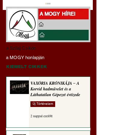
Miért tabu Fauci
Hajdu Zoltán:
a Szilaj Csikón
büntetőjogi felelősségre
Transzhumanizmus
a MOGY honlapján
vonása
technomorál ‒ 21/2
Rugalmas technomo
KIEMELT CIKKEK
alázatosság
VAXÓRIA KRÓNIKÁJA ‒ A
Korvid hadművelet és a
Láthatatlan Gépezet évtizede
Új Történelem
2 nappal ezelőtt