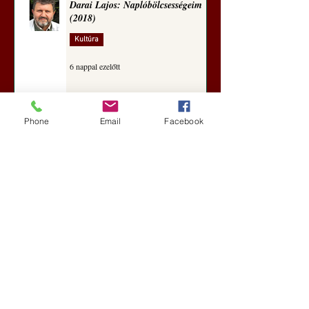
Darai Lajos: Naplóbölcsességeim
(2018)
Kultúra
6 nappal ezelőtt
Phone
Email
Facebook
A Rothschildok és a Pentagon
bizalmas feljegyzése: „Hét ország
kiiktatása… Irán végleges
legyőzése”
Új Történelem
6 nappal ezelőtt
Geostratégiai dosszié: a háború,
amely megváltoztatta a hatalom
földrajzát (Laala Bechetoula
elemzése)
Új Történelem