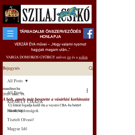
TÁRSADALMI ÖNSZERVEZŐDÉS
HONLAPJA
VERZÁR ÉVA művei – „Hogy valami nyomot
hagyjak magam után..."
VARGA DOMOKOS GYÖRGY művei
itt
és a
wikin
Bejegyzés
All Posts
mandiner.hu
All Posts
2020. márc. 18.
A bolt, amely már bevezette a vásárlási korlátozást
KIEMELT CIKKEK
Új felirat fogadja kedd óta a vecsési CBA-ba betérő 
Hírek, újdonságok
vásárlókat.
Tisztelt Olvasó!
Magyar Idő