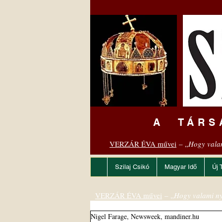
A TÁRS
VERZÁR ÉVA művei
– „
Hogy vala
Szilaj Csikó
Magyar Idő
Új 
VERZÁR ÉVA művei
– „
Hogy valami ny
Nigel Farage, Newsweek, mandiner.hu