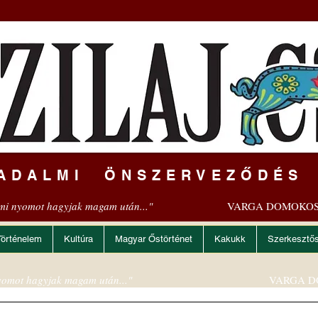
ADALMI ÖNSZERVEZŐDÉS
mi nyomot hagyjak magam után..."
VARGA DOMOKOS
Történelem
Kultúra
Magyar Őstörténet
Kakukk
Szerkesztő
omot hagyjak magam után..."
VARGA D