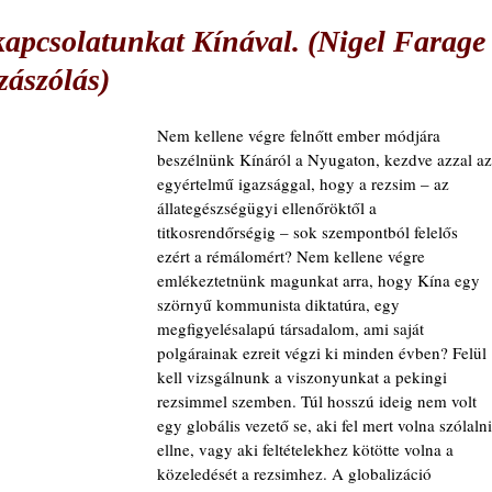
kapcsolatunkat Kínával. (Nigel Farage
zászólás)
Nem kellene végre felnőtt ember módjára 
beszélnünk Kínáról a Nyugaton, kezdve azzal az
egyértelmű igazsággal, hogy a rezsim – az 
állategészségügyi ellenőröktől a 
titkosrendőrségig – sok szempontból felelős 
ezért a rémálomért? Nem kellene végre 
emlékeztetnünk magunkat arra, hogy Kína egy 
szörnyű kommunista diktatúra, egy 
megfigyelésalapú társadalom, ami saját 
polgárainak ezreit végzi ki minden évben? Felül 
kell vizsgálnunk a viszonyunkat a pekingi 
rezsimmel szemben. Túl hosszú ideig nem volt 
egy globális vezető se, aki fel mert volna szólalni
ellne, vagy aki feltételekhez kötötte volna a 
közeledését a rezsimhez. A globalizáció 