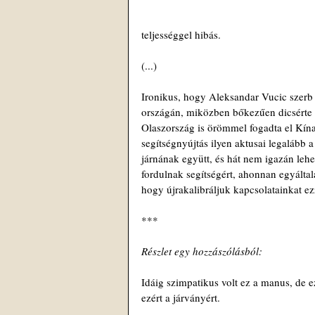
teljességgel hibás.
(...) 
Ironikus, hogy Aleksandar Vucic szerb 
országán, miközben bőkezűen dicsérte ba
Olaszország is örömmel fogadta el Kína
segítségnyújtás ilyen aktusai legalább a
járnának együtt, és hát nem igazán lehe
fordulnak segítségért, ahonnan egyáltal
hogy újrakalibráljuk kapcsolatainkat ezz
***
Részlet egy hozzászólásból: 
Idáig szimpatikus volt ez a manus, de e
ezért a járványért. 