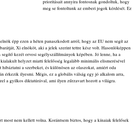
prioritásait annyira fontosnak gondoltuk, hogy 
meg se fontoltunk az emberi jogok kérdését. Ez 
elnök épp ezen a héten panaszkodott arról, hogy az EU nem segít az 
rátját, Xi elnököt, aki a jelek szerint tettre kész volt. Hasonlóképpen 
 segítő kezét orvosi segélyszállítmányok képében. Jó lenne, ha a 
 kialakult helyzet miatti felelősség legalább minimális elismerésével 
t hibáztatni a szerbeket, és különösen az olaszokat, amiért oda 
án érkezik ilyesmi. Mégis, ez a globális válság egy jó alkalom arra, 
el a gyilkos diktatúrával, ami ilyen zűrzavart hozott a világra.
zt most nem kellett volna. Korántsem biztos, hogy a kínaiak felelősek 