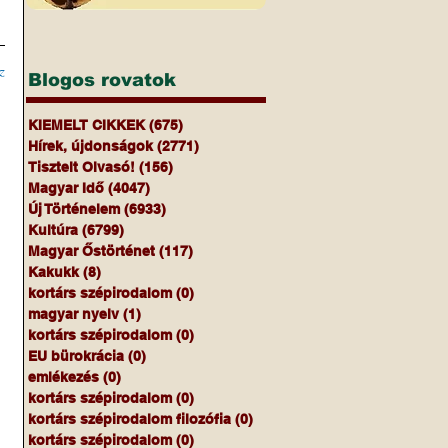
z
Blogos rovatok
KIEMELT CIKKEK
(675)
675 bejegyzés
Hírek, újdonságok
(2771)
2771 bejegyzés
Tisztelt Olvasó!
(156)
156 bejegyzés
Magyar Idő
(4047)
4047 bejegyzés
Új Történelem
(6933)
6933 bejegyzés
Kultúra
(6799)
6799 bejegyzés
Magyar Őstörténet
(117)
117 bejegyzés
Kakukk
(8)
8 bejegyzés
kortárs szépirodalom
(0)
0 bejegyzés
magyar nyelv
(1)
1 bejegyzés
kortárs szépirodalom
(0)
0 bejegyzés
EU bürokrácia
(0)
0 bejegyzés
emlékezés
(0)
0 bejegyzés
kortárs szépirodalom
(0)
0 bejegyzés
kortárs szépirodalom filozófia
(0)
0 bejegyzés
kortárs szépirodalom
(0)
0 bejegyzés