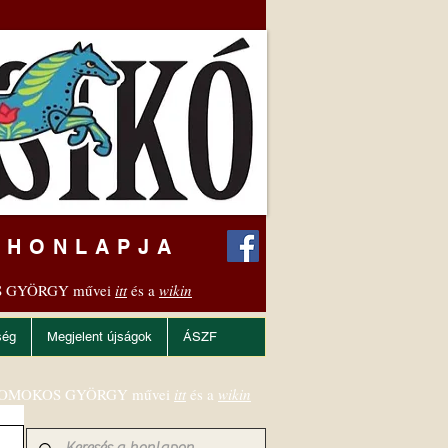
 HONLAPJA
 GYÖRGY művei
itt
és a
wikin
ség
Megjelent újságok
ÁSZF
OMOKOS GYÖRGY művei
itt
és a
wikin