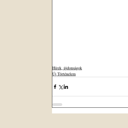
Hírek, újdonságok
Új Történelem