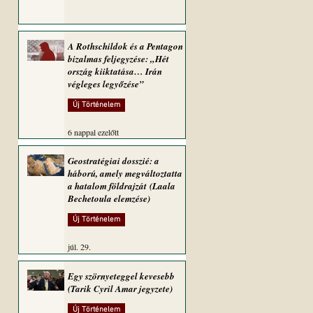
A Rothschildok és a Pentagon
bizalmas feljegyzése: „Hét
ország kiiktatása… Irán
végleges legyőzése”
Új Történelem
6 nappal ezelőtt
Geostratégiai dosszié: a
háború, amely megváltoztatta
a hatalom földrajzát (Laala
Bechetoula elemzése)
Új Történelem
júl. 29.
Egy szörnyeteggel kevesebb
(Tarik Cyril Amar jegyzete)
Új Történelem