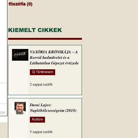
filozófia
(0)
0 bejegyzés
KIEMELT CIKKEK
VAXÓRIA KRÓNIKÁJA ‒ A
Korvid hadművelet és a
Láthatatlan Gépezet évtizede
Új Történelem
2 nappal ezelőtt
Darai Lajos:
Naplóbölcsességeim (2018)
Kultúra
5 nappal ezelőtt