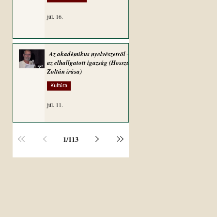
júl. 16.
Az akadémikus nyelvészetről –
az elhallgatott igazság (Hosszú
Zoltán írása)
Kultúra
júl. 11.
1
/
113