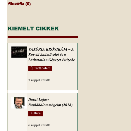
filozófia
(0)
0 bejegyzés
KIEMELT CIKKEK
VAXÓRIA KRÓNIKÁJA ‒ A
Korvid hadművelet és a
Láthatatlan Gépezet évtizede
Új Történelem
3 nappal ezelőtt
Darai Lajos:
Naplóbölcsességeim (2018)
Kultúra
6 nappal ezelőtt