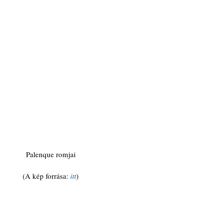
Palenque romjai
(A kép forrása:
itt
)