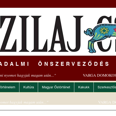
ADALMI ÖNSZERVEZŐDÉS
mi nyomot hagyjak magam után..."
VARGA DOMOKOS
Történelem
Kultúra
Magyar Őstörténet
Kakukk
Szerkesztő
omot hagyjak magam után..."
VARGA D