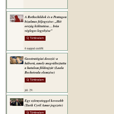
A Rothschildok és a Pentagon
bizalmas feljegyzése: „Hét
ország kiiktatása… Irán
végleges legyőzése”
Új Történelem
6 nappal ezelőtt
Geostratégiai dosszié: a
háború, amely megváltoztatta
a hatalom földrajzát (Laala
Bechetoula elemzése)
Új Történelem
júl. 29.
Egy szörnyeteggel kevesebb
(Tarik Cyril Amar jegyzete)
Új Történelem