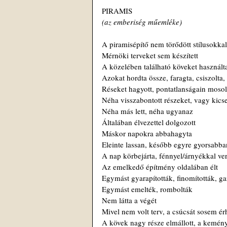
PIRAMIS
(az emberiség műemléke)
A piramisépítő nem törődött stílusokkal
Mérnöki terveket sem készített
A közelében található köveket használt
Azokat hordta össze, faragta, csiszolta, 
Réseket hagyott, pontatlanságain moso
Néha visszabontott részeket, vagy kics
Néha más lett, néha ugyanaz
Általában élvezettel dolgozott
Máskor napokra abbahagyta
Eleinte lassan, később egyre gyorsabba
A nap körbejárta, fénnyel/árnyékkal ver
Az emelkedő építmény oldalában élt
Egymást gyarapították, finomították, ga
Egymást emelték, rombolták
Nem látta a végét
Mivel nem volt terv, a csúcsát sosem érh
A kövek nagy része elmállott, a kemén