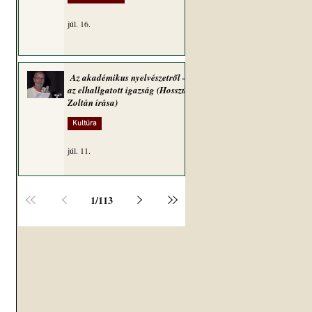
júl. 16.
Az akadémikus nyelvészetről –
az elhallgatott igazság (Hosszú
Zoltán írása)
Kultúra
júl. 11.
1
/
113