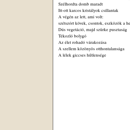
Szélhordta domb maradt
Itt-ott karcos kristályok csillantak
A végén az lett, ami volt:
szétszórt kövek, csontok, eszközök a h
Dús vegetáció, majd szürke pusztaság
Tékozló bolygó
Az élet rohadó várakozása
A szellem közönyös otthontalansága
A lélek giccses hűtlensége