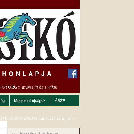
 HONLAPJA
 GYÖRGY művei
itt
és a
wikin
ség
Megjelent újságok
ÁSZF
OMOKOS GYÖRGY művei
itt
és a
wikin