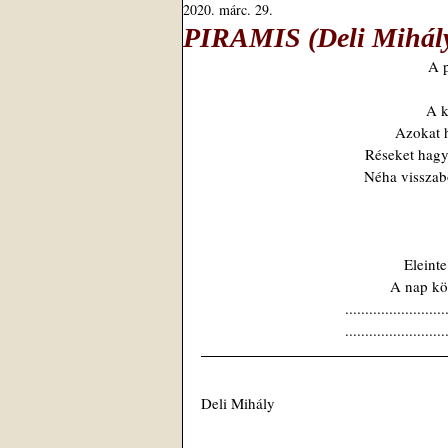
2020. márc. 29.
PIRAMIS (Deli Mihály
A p
A k
Azokat ho
Réseket hagy
Néha visszabo
Eleint
A nap kör
.........................
.........................
Deli Mihály