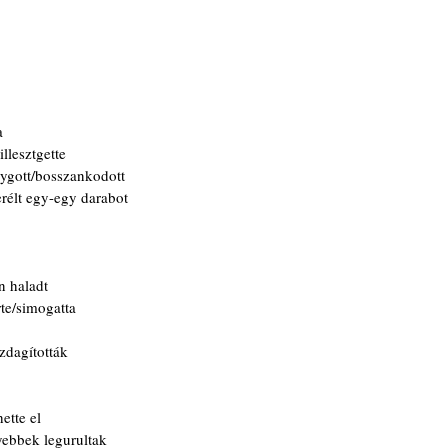
a
illesztgette
lygott/bosszankodott
erélt egy-egy darabot
n haladt
te/simogatta
zdagították
ette el
yebbek legurultak