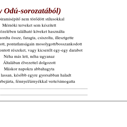
 Odú-sorozatából)
iramisépítő nem törődött stílusokkal
Mérnöki terveket sem készített
özelében található köveket használta
rdta össze, faragta, csiszolta, illesztgette
ott, pontatlanságain mosolygott/bosszankodott
ntott részeket, vagy kicserélt egy-egy darabot
Néha más lett, néha ugyanaz
Általában élvezettel dolgozott
Máskor napokra abbahagyta
e lassan, később egyre gyorsabban haladt
bejárta, fénnyel/árnyékkal verte/simogatta
..............................................................................
..............................................................................