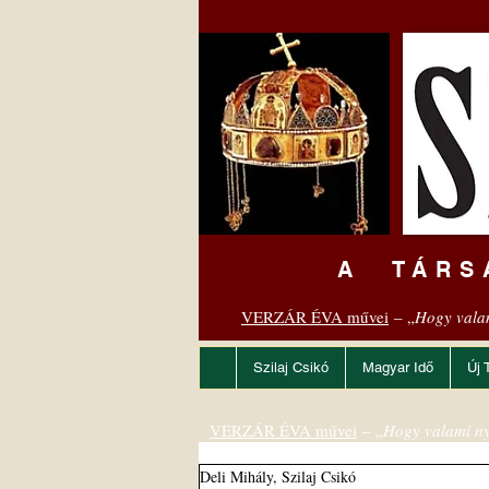
A TÁRS
VERZÁR ÉVA művei
– „
Hogy vala
Szilaj Csikó
Magyar Idő
Új 
VERZÁR ÉVA művei
– „
Hogy valami ny
Deli Mihály, Szilaj Csikó