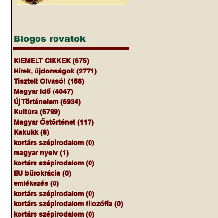
Blogos rovatok
KIEMELT CIKKEK
(675)
675 bejegyzés
Hírek, újdonságok
(2771)
2771 bejegyzés
Tisztelt Olvasó!
(156)
156 bejegyzés
Magyar Idő
(4047)
4047 bejegyzés
Új Történelem
(6934)
6934 bejegyzés
Kultúra
(6799)
6799 bejegyzés
Magyar Őstörténet
(117)
117 bejegyzés
Kakukk
(8)
8 bejegyzés
kortárs szépirodalom
(0)
0 bejegyzés
magyar nyelv
(1)
1 bejegyzés
kortárs szépirodalom
(0)
0 bejegyzés
EU bürokrácia
(0)
0 bejegyzés
emlékezés
(0)
0 bejegyzés
kortárs szépirodalom
(0)
0 bejegyzés
kortárs szépirodalom filozófia
(0)
0 bejegyzés
kortárs szépirodalom
(0)
0 bejegyzés