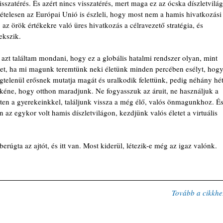
sszatérés. És azért nincs visszatérés, mert maga ez az ócska díszletvilág
telesen az Európai Unió is észleli, hogy most nem a hamis hivatkozási
az örök értékekre való üres hivatkozás a célravezető stratégia, és 
ekszik.
azt találtam mondani, hogy ez a globális hatalmi rendszer olyan, mint 
et, ha mi magunk teremtünk neki életünk minden percé­ben esélyt, hogy
gtelenül erősnek mutatja magát és uralkodik felettünk, pedig néhány hét
 kéne, hogy otthon maradjunk. Ne fogyasszuk az áruit, ne használjuk a 
edten a gyerekeinkkel, találjunk vissza a még élő, valós önmagunkhoz. És
 az egykor volt hamis díszletvilágon, kezdjünk valós életet a virtuális 
rúgta az ajtót, és itt van. Most kiderül, létezik-e még az igaz valónk. 
Tovább a cikkhe