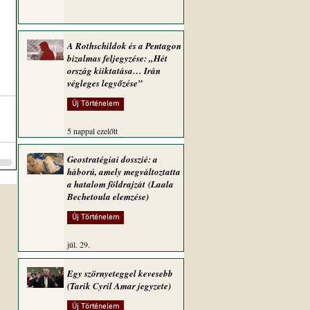
A Rothschildok és a Pentagon
bizalmas feljegyzése: „Hét
ország kiiktatása… Irán
végleges legyőzése”
Új Történelem
5 nappal ezelőtt
Geostratégiai dosszié: a
háború, amely megváltoztatta
a hatalom földrajzát (Laala
Bechetoula elemzése)
Új Történelem
júl. 29.
Egy szörnyeteggel kevesebb
(Tarik Cyril Amar jegyzete)
Új Történelem