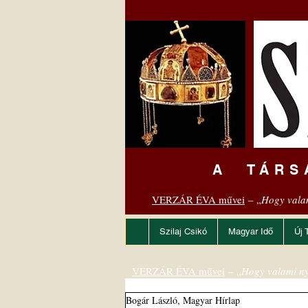
A TÁRS
VERZÁR ÉVA művei
– „
Hogy vala
Szilaj Csikó
Magyar Idő
Új 
VERZÁR ÉVA művei
– „
Hogy valami ny
Bogár László, Magyar Hírlap