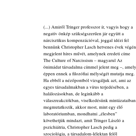
(...) Amiről Tringer professzor ír, vagyis hogy a 
negatív önkép szükségszerűen jár együtt a 
nárcisztikus kompenzációval, joggal idézi fel 
bennünk Christopher Lasch hetvenes évek végén
megjelent híres művét, amelynek eredeti címe 
The Culture of Narcissism – magyarul Az 
önimádat társadalma címmel jelent meg –, amely
éppen ennek a filo­zófiai mélységét mutatja meg. 
Ha ebből a nézőpontból vizsgáljuk azt, ami az 
egyes társadalmakban a vírus terjedésében, a 
halálozásokban, de leginkább a 
válaszreakciókban, viselkedésünk mintázataiban
megmutatkozik, akkor most, mint egy élő 
laboratóriumban, mondhatni „élesben” 
követhetjük mindazt, amit Tringer László a 
pszichiátria, Christopher Lasch pedig a 
szociológia, a társadalom-lélektan felől 