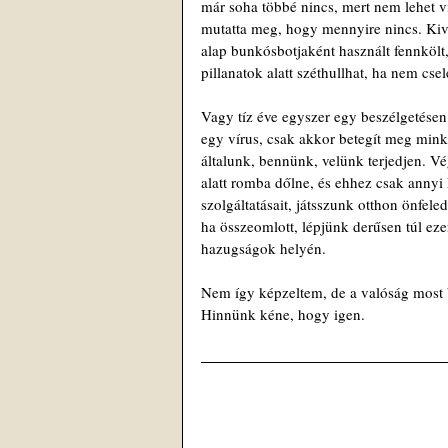
már soha többé nincs, mert nem lehet vi
mutatta meg, hogy mennyire nincs. Kivé
alap bunkósbotjaként használt fennkölt, 
pillanatok alatt széthullhat, ha nem csel
Vagy tíz éve egyszer egy beszélgetésen 
egy vírus, csak akkor betegít meg mink
általunk, bennünk, velünk terjedjen. Vé
alatt romba dőlne, és ehhez csak annyi
szolgáltatásait, játsszunk otthon önfel
ha összeomlott, lépjünk derűsen túl ezen
hazugságok helyén.
Nem így képzeltem, de a valóság most be
Hinnünk kéne, hogy igen. 