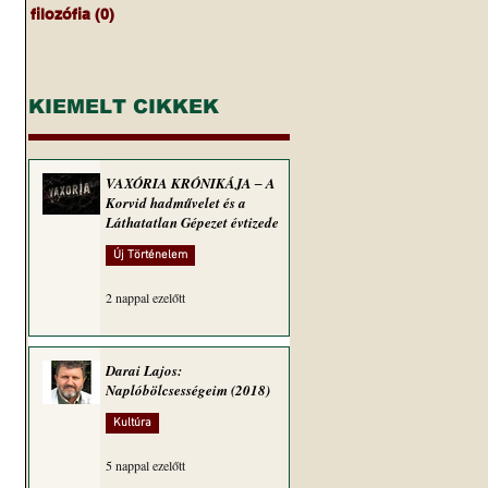
filozófia
(0)
0 bejegyzés
KIEMELT CIKKEK
VAXÓRIA KRÓNIKÁJA ‒ A
Korvid hadművelet és a
Láthatatlan Gépezet évtizede
Új Történelem
2 nappal ezelőtt
Darai Lajos:
Naplóbölcsességeim (2018)
Kultúra
5 nappal ezelőtt