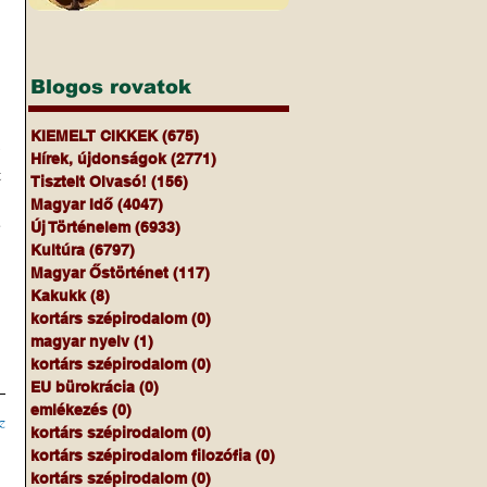
 
 
Blogos rovatok
KIEMELT CIKKEK
(675)
675 bejegyzés
 
Hírek, újdonságok
(2771)
2771 bejegyzés
 
Tisztelt Olvasó!
(156)
156 bejegyzés
Magyar Idő
(4047)
4047 bejegyzés
 
Új Történelem
(6933)
6933 bejegyzés
Kultúra
(6797)
6797 bejegyzés
Magyar Őstörténet
(117)
117 bejegyzés
Kakukk
(8)
8 bejegyzés
kortárs szépirodalom
(0)
0 bejegyzés
magyar nyelv
(1)
1 bejegyzés
kortárs szépirodalom
(0)
0 bejegyzés
EU bürokrácia
(0)
0 bejegyzés
emlékezés
(0)
0 bejegyzés
z
kortárs szépirodalom
(0)
0 bejegyzés
kortárs szépirodalom filozófia
(0)
0 bejegyzés
kortárs szépirodalom
(0)
0 bejegyzés