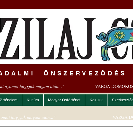
ADALMI ÖNSZERVEZŐDÉS
mi nyomot hagyjak magam után..."
VARGA DOMOKOS
Történelem
Kultúra
Magyar Őstörténet
Kakukk
Szerkesztő
omot hagyjak magam után..."
VARGA D