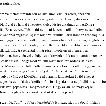
árt számunkra.
em változtatott mindazon az általános lelki, erkölcsi, szellemi 
akat most már évszázadok óta meghatározza. A nyugatias modernitás 
 biológiai és fizikai élvezetek kielégítésére alkalmas anyagtömeg 
a. Ez a szerveződési mód nem tud létezni anélkül, hogy ne szolgálna 
 és azonnal végzetes legitimációs vákuumba kerül minden főszereplő, a 
i, a gigantikus szolgáltatóipar, a hamis élvezeteket propagáló globális 
n a mindezt technikailag üzemeltető politikai establishment. Ám az 
kifosztottságára reflektálni már régen képtelen nép, amely az 
vatott, hogy létével elfedje azt a kegyetlen diktatúrát, amit éppen az 
te, csak azt érzi, hogy most valami miatt nem működnek az életét 
. Már ez is indulattal tölti el, ami csak fokozódik attól, hogy ráadásul 
lmeskedjen a szigorú járványügyi előírásoknak. Arról már nem is 
súlyos válságot követően, a nép hamis látszatokra épülő élvezet­
teljes összeomlását elkerülendő – bár leginkább a nép hullik a semmibe
őt kifosztó gépezetek „megmentését”. Hogy aztán, ha majd végre 
hasson a planetáris szórakoztató-kifosztó gépezet.
g „rendeződni” –, abba a legsötétebb léthazugságokra épülő világba 