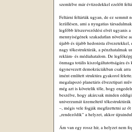
szemlélve már évtizedekkel ezelőtt felt
Feltárni feltárták ugyan, de ez semmit n
lezüllésen, ami a nyugatias társadalm
legfőbb létszerveződési elvét ugyanis a
mennyiségének szakadatlan növelése adj
újabb és újabb hedonista élvezetekkel,
nagy tőke­struktúrák, a pénzhatalmak ura
reklám- és médiahatalom. De legfőképpe
önmaga totális kiszolgáltatottságára és 
úgynevezett demokráciákban csak arra hi
imént említett struktúra gyakorol felet
megalapozó planetáris élvezetipari művek
még azt is követelik tőle, hogy engede
beszélve, hogy akárcsak minden eddigi 
univerzumát üzemeltető tőkestruktúrák 
–, mégis vele fogják megfizettetni az 
„rendeződik” a helyzet, akkor újraindul
Ám van egy rossz hír, a helyzet nem fo