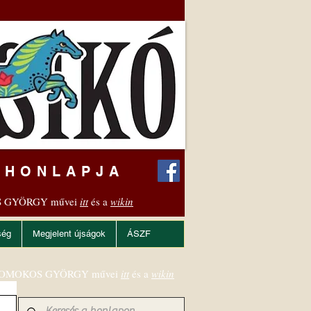
 HONLAPJA
 GYÖRGY művei
itt
és a
wikin
ség
Megjelent újságok
ÁSZF
OMOKOS GYÖRGY művei
itt
és a
wikin