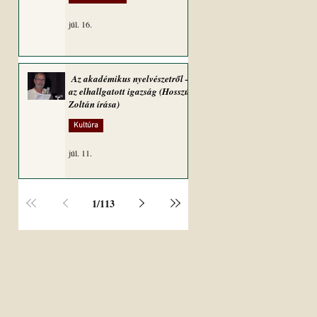
júl. 16.
Az akadémikus nyelvészetről –
az elhallgatott igazság (Hosszú
Zoltán írása)
Kultúra
júl. 11.
1
/
113