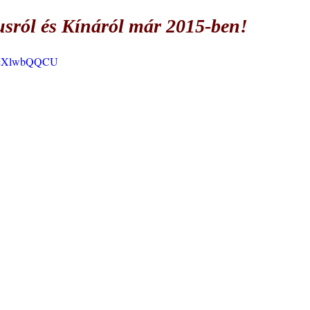
usról és Kínáról már 2015-ben!
hrcXlwbQQCU