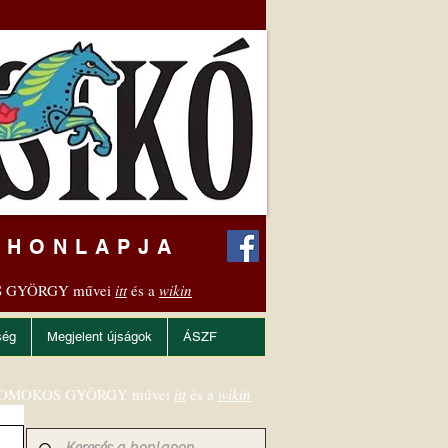
 HONLAPJA
 GYÖRGY művei
itt
és a
wikin
ség
Megjelent újságok
ÁSZF
OMOKOS GYÖRGY művei
itt
és a
wikin