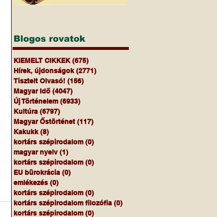
Blogos rovatok
KIEMELT CIKKEK
(675)
675 bejegyzés
Hírek, újdonságok
(2771)
2771 bejegyzés
Tisztelt Olvasó!
(156)
156 bejegyzés
Magyar Idő
(4047)
4047 bejegyzés
Új Történelem
(6933)
6933 bejegyzés
Kultúra
(6797)
6797 bejegyzés
Magyar Őstörténet
(117)
117 bejegyzés
Kakukk
(8)
8 bejegyzés
kortárs szépirodalom
(0)
0 bejegyzés
magyar nyelv
(1)
1 bejegyzés
kortárs szépirodalom
(0)
0 bejegyzés
EU bürokrácia
(0)
0 bejegyzés
emlékezés
(0)
0 bejegyzés
kortárs szépirodalom
(0)
0 bejegyzés
kortárs szépirodalom filozófia
(0)
0 bejegyzés
kortárs szépirodalom
(0)
0 bejegyzés