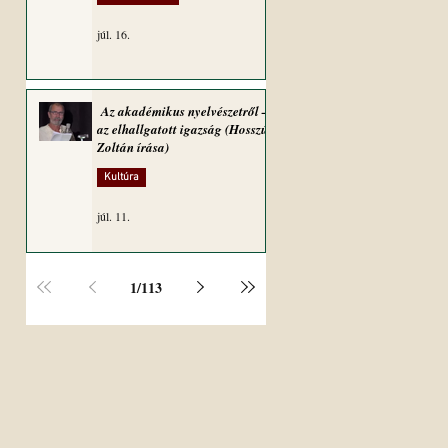
júl. 16.
Az akadémikus nyelvészetről –
az elhallgatott igazság (Hosszú
Zoltán írása)
Kultúra
júl. 11.
1
/
113