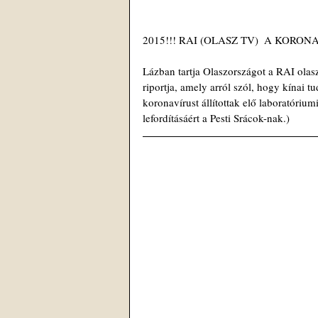
2015!!! RAI (OLASZ TV)  A KORON
Lázban tartja Olaszországot a RAI olasz
riportja, amely arról szól, hogy kínai t
koronavírust állítottak elő laboratórium
lefordításáért a Pesti Srácok-nak.)