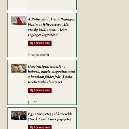
A Rothschildok és a Pentagon
bizalmas feljegyzése: „Hét
ország kiiktatása… Irán
végleges legyőzése”
Új Történelem
5 nappal ezelőtt
Geostratégiai dosszié: a
háború, amely megváltoztatta
a hatalom földrajzát (Laala
Bechetoula elemzése)
Új Történelem
júl. 29.
Egy szörnyeteggel kevesebb
(Tarik Cyril Amar jegyzete)
Új Történelem