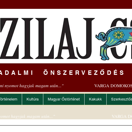
ADALMI ÖNSZERVEZŐDÉS
mi nyomot hagyjak magam után..."
VARGA DOMOKOS
Történelem
Kultúra
Magyar Őstörténet
Kakukk
Szerkesztő
omot hagyjak magam után..."
VARGA D