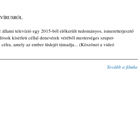
AVÍRUSRÓL 
 állami televízió egy 2015-ből előkerült tudományos, ismeretterjesztő 
udósok kísérleti céllal denevérek véréből mesterséges szuper-
i célra, amely az ember tüdejét támadja... (Köszönet a videó 
Tovább a filmhe