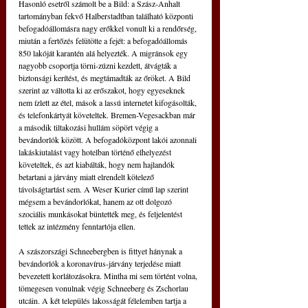
Hasonló esetről számolt be a Bild: a Szász-Anhalt 
tartományban fekvő Halberstadtban található központi 
befogadóállomásra nagy erőkkel vonult ki a rend­őrség, 
miután a fertőzés felütötte a fejét: a befogadóállomás 
850 lakóját karantén alá helyezték. A migránsok egy 
nagyobb csoportja törni-zúzni kezdett, átvágták a 
biztonsági kerítést, és megtámadták az őröket. A Bild 
szerint az váltotta ki az erőszakot, hogy egyeseknek 
nem ízlett az étel, mások a lassú internetet kifogásolták, 
és telefonkártyát követeltek. Bremen-Vegesackban már 
a második tiltakozási hullám söpört végig a 
bevándorlók között. A befogadóközpont lakói azonnali 
lakáskiutalást vagy hotelban történő elhelyezést 
követeltek, és azt kiabálták, hogy nem hajlandók 
betartani a járvány miatt elrendelt kötelező 
távolságtartást sem. A Weser Kurier című lap szerint 
mégsem a bevándorlókat, hanem az ott dolgozó 
szociális munkásokat büntették meg, és feljelentést 
tettek az intézmény fenntartója ellen.
A szászországi Schneebergben is fittyet hánynak a 
bevándorlók a koronavírus-járvány terjedése miatt 
bevezetett korlátozásokra. Mintha mi sem történt volna, 
tömegesen vonulnak végig Schnee­berg és Zschorlau 
utcáin. A két település lakosságát félelemben tartja a 