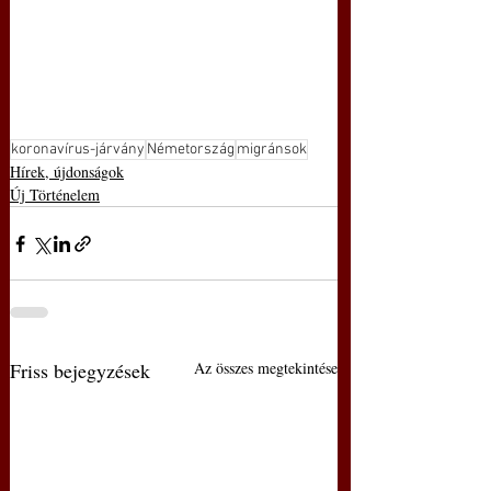
koronavírus-járvány
Németország
migránsok
Hírek, újdonságok
Új Történelem
Friss bejegyzések
Az összes megtekintése