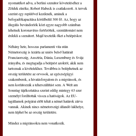
nyomatékot adva, a berlini szenátor követeléséhez a 
Zöldek elnöke, Robert Habeck is csatlakozott. A tervek 
szerint egy repülővel kezdenék, aminek a 
befogadókapacitása körülbelül 300 fő. Az, hogy az 
illegális bevándorlók közt egyre nagyobb számban 
lehetnek koronavírus-fertőzöttek, szemlátomást nem 
érdekli a szenátort. Majd tesztelik őket a belépéskor.
Néhány hete, hosszas parlamenti vita után 
Németország is lezárta az uniós belső határait 
Franciaország, Ausztria, Dánia, Luxemburg és Svájc 
irányába, és megtagadja a belépést azoktól, akik nem 
tartoznak a kivételekhez. Továbbra is beléphetnek az 
ország területére az orvosok, az egészségügyi 
szakemberek, a hivatásforgalom és a migránsok, és 
nem korlátozzák a teherszállítást sem. A Welt am 
Sonntag tájékoztatása szerint eddig mintegy 63 ezer 
személyt fordítottak vissza a hatóságok. Az EU-
tagállamok polgárai előtt tehát a német határok zárva 
vannak. Akinek nincs németországi állandó lakhelye, 
nem léphet be az ország területére.
Mindez a migránsokra nem vonatkozik.