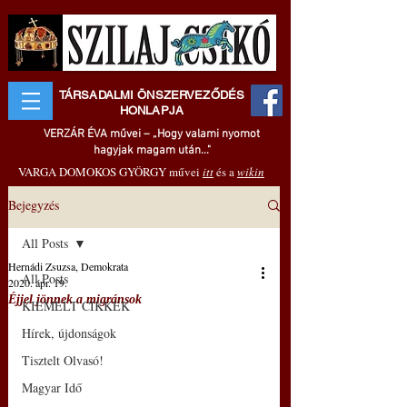
TÁRSADALMI ÖNSZERVEZŐDÉS
HONLAPJA
VERZÁR ÉVA művei – „Hogy valami nyomot
hagyjak magam után..."
VARGA DOMOKOS GYÖRGY művei
itt
és a
wikin
Bejegyzés
All Posts
Hernádi Zsuzsa, Demokrata
All Posts
2020. ápr. 19.
Éjjel jönnek a migránsok
KIEMELT CIKKEK
Hírek, újdonságok
Tisztelt Olvasó!
Magyar Idő