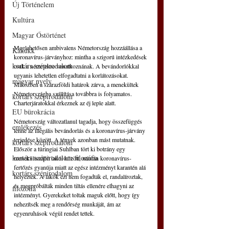
Új Történelem
Kultúra
Magyar Őstörténet
Meglehetősen ambivalens Németország hozzáállása a 
Kakukk
koronavírus-járványhoz: mintha a szigorú intézkedések 
kortárs szépirodalom
csak a németekre vonatkoznának. A bevándorlókkal 
ugyanis lehetetlen elfogadtatni a korlátozásokat. 
magyar nyelv
Miközben a szárazföldi határok zárva, a menekültek 
Németországba szállítása továbbra is folyamatos. 
kortárs szépirodalom
Charterjáratokkal érkeznek az éj leple alatt.
EU bürokrácia
Németország változatlanul tagadja, hogy összefüggés 
emlékezés
lenne az illegális bevándorlás és a koronavírus-járvány 
terjedése között. A tények azonban mást mutatnak. 
kortárs szépirodalom
Először a türingiai Suhlban tört ki botrány egy 
kortárs szépirodalom filozófia
menekültszálló lakói között, miután koronavírus-
fertőzés gyanúja miatt az egész intézményt karantén alá 
kortárs szépirodalom
helyezték. A lakók ezt nem fogadták el, randalíroztak, 
és megpróbálták minden tiltás ellenére elhagyni az 
filozófia
intézményt. Gyerekeket toltak maguk előtt, hogy így 
nehezítsék meg a rendőrség munkáját, ám az 
egyenruhások végül rendet tettek.