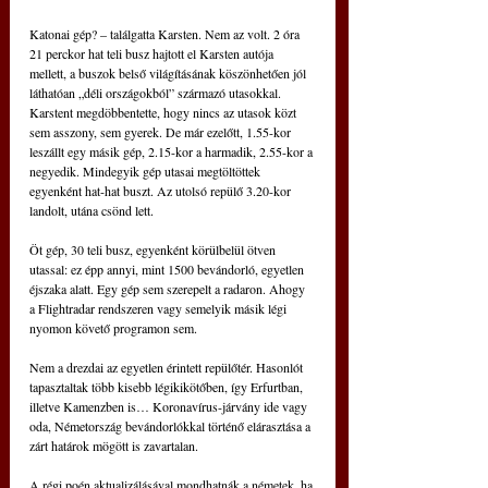
Katonai gép? – találgatta Karsten. Nem az volt. 2 óra 
21 perckor hat teli busz hajtott el Karsten autója 
mellett, a buszok belső világításának köszönhetően jól 
láthatóan „déli országokból” származó utasokkal. 
Karstent megdöbbentette, hogy nincs az utasok közt 
sem asszony, sem gyerek. De már ezelőtt, 1.55-kor 
leszállt egy másik gép, 2.15-kor a harmadik, 2.55-kor a 
negyedik. Mindegyik gép utasai megtöltöttek 
egyenként hat-hat buszt. Az utolsó repülő 3.20-kor 
landolt, utána csönd lett.
Öt gép, 30 teli busz, egyenként körülbelül ötven 
utassal: ez épp annyi, mint 1500 bevándorló, egyetlen 
éjszaka alatt. Egy gép sem szerepelt a radaron. Ahogy 
a Flightradar rendszeren vagy semelyik másik légi 
nyomon követő programon sem.
Nem a drezdai az egyetlen érintett repülőtér. Hasonlót 
tapasztaltak több kisebb légikikötőben, így Erfurtban, 
illetve Kamenzben is… Koronavírus-járvány ide vagy 
oda, Németország bevándorlókkal történő elárasztása a 
zárt határok mögött is zavartalan.
A régi poén aktualizálásával mondhatnák a németek, ha 