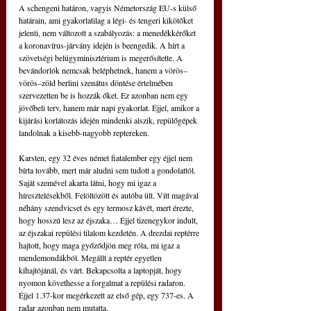
A schengeni határon, vagyis Németország EU-s külső 
határain, ami gyakorlatilag a légi- és tengeri kikötőket 
jelenti, nem változott a szabályozás: a menedékkérőket 
a koronavírus-járvány idején is beengedik. A hírt a 
szövetségi belügyminisztérium is megerősítette. A 
bevándorlók nemcsak beléphetnek, hanem a vörös–
vörös–zöld berlini szenátus döntése értelmében 
szervezetten be is hozzák őket. Ez azonban nem egy 
jövőbeli terv, hanem már napi gyakorlat. Éjjel, amikor a 
kijárási korlátozás idején mindenki alszik, repülőgépek 
landolnak a kisebb-nagyobb reptereken.
Karsten, egy 32 éves német fiatalember egy éjjel nem 
bírta tovább, mert már aludni sem tudott a gondolattól. 
Saját szemével akarta látni, hogy mi igaz a 
híresztelésekből. Felöltözött és autóba ült. Vitt magával 
néhány szendvicset és egy termosz kávét, mert érezte, 
hogy hosszú lesz az éjszaka… Éjjel tizenegykor indult, 
az éjszakai repülési tilalom kezdetén. A drezdai reptérre 
hajtott, hogy maga győződjön meg róla, mi igaz a 
mendemondákból. Megállt a reptér egyetlen 
kihajtójánál, és várt. Bekapcsolta a laptopját, hogy 
nyomon követhesse a forgalmat a repülési radaron. 
Éjjel 1.37-kor megérkezett az első gép, egy 737-es. A 
radar azonban nem mutatta.