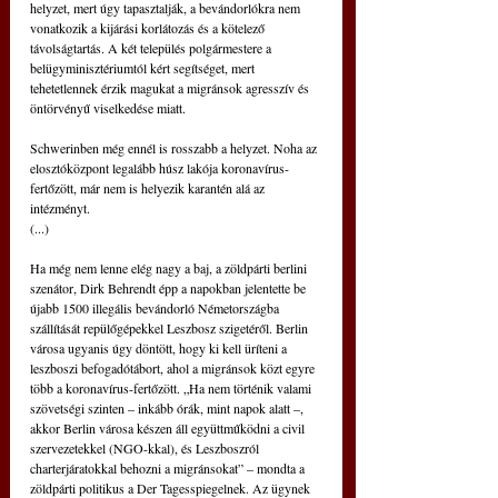
helyzet, mert úgy tapasztalják, a bevándorlókra nem 
vonatkozik a kijárási korlátozás és a kötelező 
távolságtartás. A két település polgármestere a 
belügyminisztériumtól kért segítséget, mert 
tehetetlennek érzik magukat a migránsok agresszív és 
öntörvényű viselkedése miatt.
Schwerinben még ennél is rosszabb a helyzet. Noha az 
elosztóközpont legalább húsz lakója koronavírus-
fertőzött, már nem is helyezik karantén alá az 
intézményt.
(...)
Ha még nem lenne elég nagy a baj, a zöldpárti berlini 
szenátor, Dirk Behrendt épp a napokban jelentette be 
újabb 1500 illegális bevándorló Németországba 
szállítását repülőgépekkel Leszbosz szigetéről. Berlin 
városa ugyanis úgy döntött, hogy ki kell üríteni a 
leszboszi befogadótábort, ahol a migránsok közt egyre 
több a koronavírus-fertőzött. „Ha nem történik valami 
szövetségi szinten – inkább órák, mint napok alatt –, 
akkor Berlin városa készen áll együttműködni a civil 
szervezetekkel (NGO-kkal), és Leszboszról 
charterjáratokkal behozni a migránsokat” – mondta a 
zöldpárti politikus a Der Tagesspiegelnek. Az ügynek 