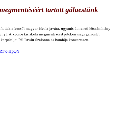
 megmentéséért tartott gálaestünk
dítottak a kecsői magyar iskola javára, ugyanis átmeneti létszámhiány 
ényt. A kecsői kisiskola megmentéséért jótékonysági gálaestet 
árpátaljai Pál István Szalonna és bandája koncertezett.
SbR5tc-HpQY