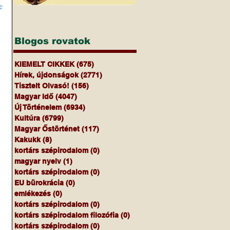
z
Blogos rovatok
KIEMELT CIKKEK
(675)
675 bejegyzés
Hírek, újdonságok
(2771)
2771 bejegyzés
Tisztelt Olvasó!
(156)
156 bejegyzés
Magyar Idő
(4047)
4047 bejegyzés
Új Történelem
(6934)
6934 bejegyzés
Kultúra
(6799)
6799 bejegyzés
Magyar Őstörténet
(117)
117 bejegyzés
Kakukk
(8)
8 bejegyzés
kortárs szépirodalom
(0)
0 bejegyzés
magyar nyelv
(1)
1 bejegyzés
kortárs szépirodalom
(0)
0 bejegyzés
EU bürokrácia
(0)
0 bejegyzés
emlékezés
(0)
0 bejegyzés
kortárs szépirodalom
(0)
0 bejegyzés
kortárs szépirodalom filozófia
(0)
0 bejegyzés
kortárs szépirodalom
(0)
0 bejegyzés