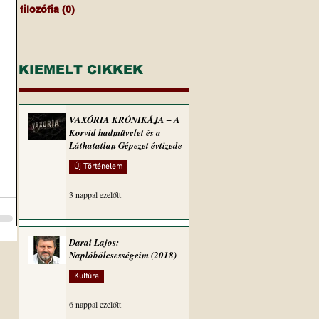
filozófia
(0)
0 bejegyzés
KIEMELT CIKKEK
VAXÓRIA KRÓNIKÁJA ‒ A
Korvid hadművelet és a
Láthatatlan Gépezet évtizede
Új Történelem
3 nappal ezelőtt
Darai Lajos:
Naplóbölcsességeim (2018)
Kultúra
6 nappal ezelőtt