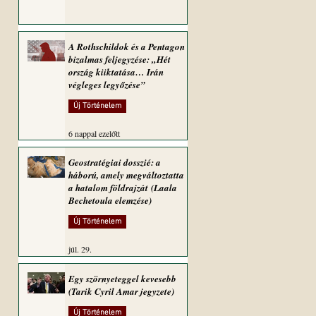
A Rothschildok és a Pentagon
bizalmas feljegyzése: „Hét
ország kiiktatása… Irán
végleges legyőzése”
Új Történelem
6 nappal ezelőtt
Geostratégiai dosszié: a
háború, amely megváltoztatta
a hatalom földrajzát (Laala
Bechetoula elemzése)
Új Történelem
júl. 29.
Egy szörnyeteggel kevesebb
(Tarik Cyril Amar jegyzete)
Új Történelem