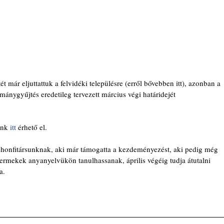
t már eljuttattuk a felvidéki településre (erről bővebben itt), azonban a 
mánygyűjtés eredetileg tervezett március végi határidejét 
unk 
itt
 érhető el.
onfitársunknak, aki már támogatta a kezdeményezést, aki pedig még 
yermekek anyanyelvükön tanulhassanak, április végéig tudja átutalni 
a.