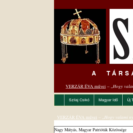
A TÁRS
VERZÁR ÉVA művei
– „
Hogy vala
Szilaj Csikó
Magyar Idő
Új 
VERZÁR ÉVA művei
– „
Hogy valami ny
Nagy Mátyás, Magyar Patrióták Közössége