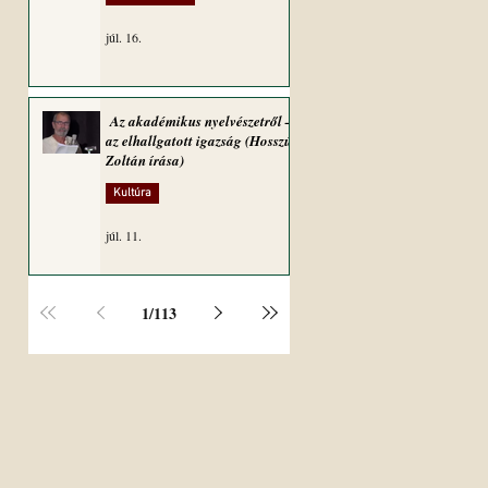
júl. 16.
Az akadémikus nyelvészetről –
az elhallgatott igazság (Hosszú
Zoltán írása)
Kultúra
júl. 11.
1
/
113