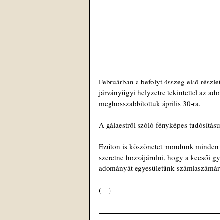
Februárban a befolyt összeg első részleté
járványügyi helyzetre tekintettel az ado
meghosszabbítottuk április 30-ra.
A gálaestről szóló fényképes tudósítás
Ezúton is köszönetet mondunk minden h
szeretne hozzájárulni, hogy a kecsői g
adományát egyesületünk számlaszámár
(…)