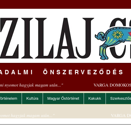
ADALMI ÖNSZERVEZŐDÉS
mi nyomot hagyjak magam után..."
VARGA DOMOKOS
Történelem
Kultúra
Magyar Őstörténet
Kakukk
Szerkesztő
omot hagyjak magam után..."
VARGA D