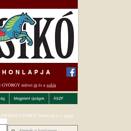
 HONLAPJA
 GYÖRGY művei
itt
és a
wikin
ség
Megjelent újságok
ÁSZF
OMOKOS GYÖRGY művei
itt
és a
wikin