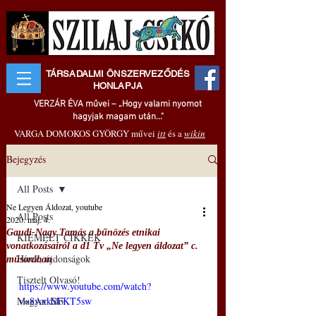
TÁRSADALMI ÖNSZERVEZŐDÉS
HONLAPJA
VERZÁR ÉVA művei – „Hogy valami nyomot
hagyjak magam után..."
VARGA DOMOKOS GYÖRGY művei
itt
és a
wikin
Bejegyzés
All Posts
Ne Legyen Áldozat, youtube
All Posts
2020. máj. 4.
Gaudi-Nagy Tamás a bűnözés etnikai
KIEMELT CIKKEK
vonatkozásairól a d1 Tv „Ne legyen áldozat” c.
Hírek, újdonságok
műsorában
Tisztelt Olvasó!
https://www.youtube.com/watch?
Magyar Idő
v=8AxkSFKT5sw