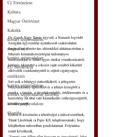
Új Történelem
Kultúra
Magyar Őstörténet
Kakukk
Dr. Gaudi-Nagy Tamás ügyvéd, a Nemzeti Jogvédő 
kortárs szépirodalom
Szolgálat ügyvezetője nyilatkozott szakirodalmi 
magyar nyelv
forrásokkal és releváns idézetekkel alátámasztottan a 
bűnözés kriminálszociológiai tudományos 
kortárs szépirodalom
módszerekkel is feltárt egyes etnikai vonatkozásairól, 
különös tekintettel a sokszor saját soraiból kikerülő 
EU bürokrácia
elkövetők cselekményeitől is sújtott cigányságra.
emlékezés
Szó esik a bűnügyi statisztikákról, a jellegzetes 
kortárs szépirodalom
bűncselekmény-típusokról és a lehúzó közegből a 
munka, a tanulás, a társadalomépítés, értékteremtés és a 
kortárs szépirodalom filozófia
keresztény hit által való kiemelkedés szükségességéről, 
kortárs szépirodalom
lehetőségeiről.
filozófia
Ezúton is köszönöm a lehetőséget a műsorvezetőnek, 
Tímár Lászlónak (a Pajzs Kft. tulajdonosának), hogy 
kifejthettem műsorában gondolataimat. Folytatása 
ismét következik.
"Semmi sem állhat ellen hosszan az igazságnak: lehet 