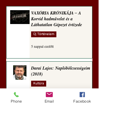
zseninkhez (Tallián
Hedvig posztajánlója)
VAXÓRIA KRÓNIKÁJA ‒ A
Korvid hadművelet és a
Láthatatlan Gépezet évtizede
Új Történelem
5 nappal ezelőtt
Darai Lajos: Naplóbölcsességeim
(2018)
Kultúra
aug. 2.
Phone
Email
Facebook
A Rothschildok és a Pentagon
bizalmas feljegyzése: „Hét ország
kiiktatása… Irán végleges