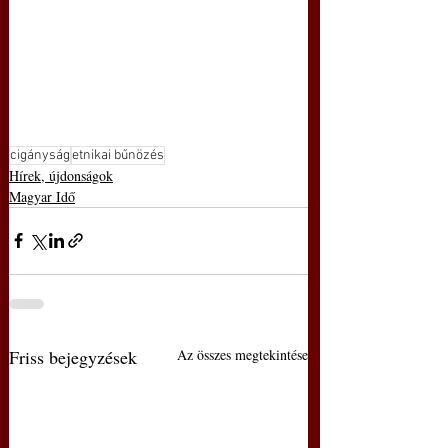
cigányság
etnikai bűnözés
Hírek, újdonságok
Magyar Idő
Friss bejegyzések
Az összes megtekintése