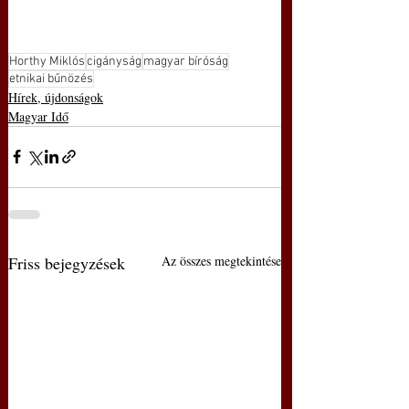
Horthy Miklós
cigányság
magyar bíróság
etnikai bűnözés
Hírek, újdonságok
Magyar Idő
Friss bejegyzések
Az összes megtekintése