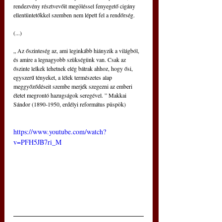
rendezvény résztvevőit megöléssel fenyegető cigány 
ellentüntetőkkel szemben nem lépett fel a rendőrség.
(...)
„ Az őszinteség az, ami leginkább hiányzik a világból, 
és amire a legnagyobb szükségünk van. Csak az 
őszinte lelkek lehetnek elég bátrak ahhoz, hogy ősi, 
egyszerű tényeket, a lélek természetes alap 
meggyőződéseit szembe merjék szegezni az emberi 
életet megrontó hazugságok seregével. ” Makkai 
Sándor (1890-1950, erdélyi református püspök)
https://www.youtube.com/watch?
v=PFH5JB7ri_M