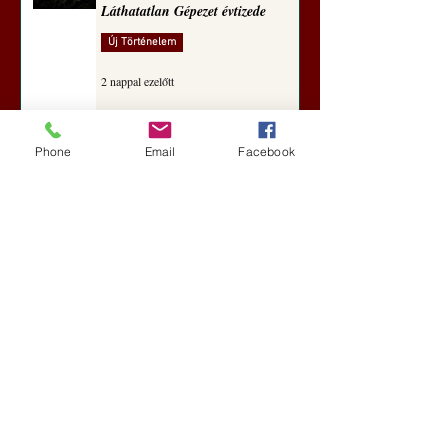
Láthatatlan Gépezet évtizede
Új Történelem
2 nappal ezelőtt
Darai Lajos: Naplóbölcsességeim
Phone
Email
Facebook
(2018)
Kultúra
5 nappal ezelőtt
A Rothschildok és a Pentagon
bizalmas feljegyzése: „Hét ország
kiiktatása… Irán végleges
legyőzése”
Új Történelem