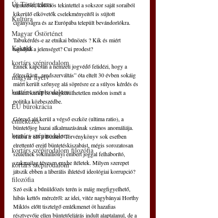
Új Történelem
elemzését, különös tekintettel a sokszor saját soraiból 
kikerülő elkövetők cselekményeitől is sújtott 
Kultúra
cigányságra és az Európába települt bevándorlókra.
Magyar Őstörténet
Tabukérdés-e az etnikai bűnözés ? Kik és miért 
Kakukk
tagadják a jelenséget? Cui prodest?
kortárs szépirodalom
Ennek kapcsán a nemzeti jogvédő felidézi, hogy a 
félresiklott „rendszerváltás” óta eltelt 30 évben sokáig 
magyar nyelv
miért került szőnyeg alá söprésre ez a súlyos kérdés és 
kortárs szépirodalom
miként került be megkerülhetetlen módon ismét a 
politika közbeszédbe.
EU bürokrácia
Górcső alá kerül a végső eszköz (ultima ratio), a 
emlékezés
büntetőjog hazai alkalmazásának számos anomáliája. 
kortárs szépirodalom
Hiába ír elő a Büntető Törvénykönyv sok esetben 
elrettentő erejű büntetéskiszabást, mégis sorozatosan 
kortárs szépirodalom filozófia
születnek sokmilliónyi embert joggal felháborító, 
szakmailag tévesen enyhe ítéletek. Milyen szerepet 
kortárs szépirodalom
játszik ebben a liberális ihletésű ideológiai korrupció?
filozófia
Szó esik a bűnüldözés terén is máig megfigyelhető, 
hibás kettős mércéről: az idei, vitéz nagybányai Horthy 
Miklós előtt tisztelgő emlékmenet öt hazafias 
résztvevője ellen büntetőeljárás indult alaptalanul, de a 