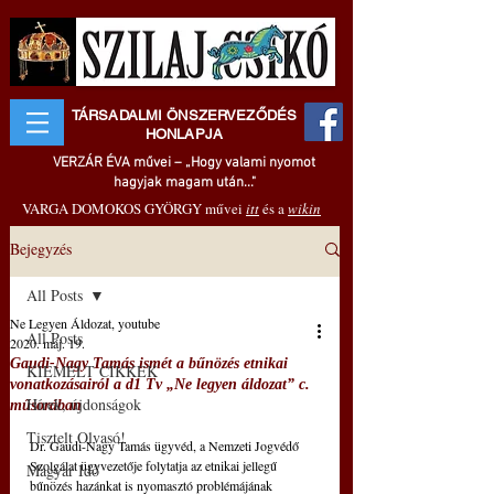
TÁRSADALMI ÖNSZERVEZŐDÉS
HONLAPJA
VERZÁR ÉVA művei – „Hogy valami nyomot
hagyjak magam után..."
VARGA DOMOKOS GYÖRGY művei
itt
és a
wikin
Bejegyzés
All Posts
Ne Legyen Áldozat, youtube
All Posts
2020. máj. 19.
Gaudi-Nagy Tamás ismét a bűnözés etnikai
KIEMELT CIKKEK
vonatkozásairól a d1 Tv „Ne legyen áldozat” c.
Hírek, újdonságok
műsorában
Tisztelt Olvasó!
Dr. Gaudi-Nagy Tamás ügyvéd, a Nemzeti Jogvédő 
Szolgálat ügyvezetője folytatja az etnikai jellegű 
Magyar Idő
bűnözés hazánkat is nyomasztó problémájának 