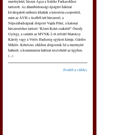
merényletet, hiszen Agca a Szürke Farkasokhoz 
tartozott. Az állambiztonsági újságíró hálózat 
kiválogatott emberei írhattak a terrorista-csoportról, 
mint az ÁVH-s tisztből lett hírszerző, a 
Népszabadságnak dolgozó Vajda Péter, a katonai 
hírszerzéshez tartozó “Közel-Kelet-szakértő” Ónody 
György, a szintén az MVNK-2-öt erősítő Matolcsy 
Károly vagy a Vörös Hadsereg egykori kémje, Gárdos 
Miklós. Kétrészes cikkben dolgozzuk fel a merénylet 
hátterét, a kommunista hálózat részvételét az ügyben.
(...)
Tovább a cikkhez