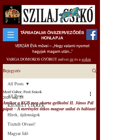
TÁRSADALMI ÖNSZERVEZŐDÉS
HONLAPJA
VERZÁR ÉVA művei – „Hogy valami nyomot
hagyjak magam után..."
VARGA DOMOKOS GYÖRGY művei
itt
és a
wikin
Bejegyzés
All Posts
Mező Gábor, Pesti Srácok
All Posts
2020. máj. 23.
Amikor a KGB meg akarta gyilkolni II. János Pál
KIEMELT CIKKEK
pápát – A merénylet titkos magyar szálai és hálózati
Hírek, újdonságok
Tisztelt Olvasó!
Magyar Idő