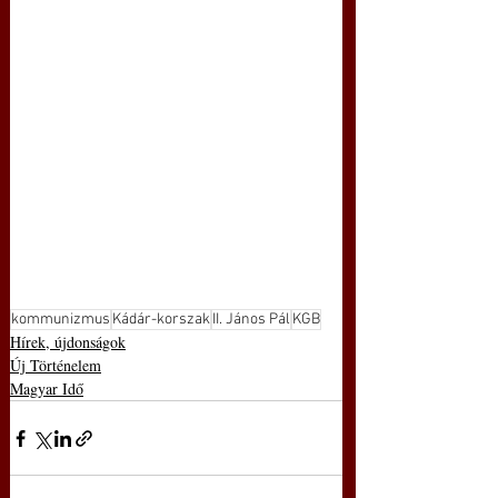
kommunizmus
Kádár-korszak
II. János Pál
KGB
Hírek, újdonságok
Új Történelem
Magyar Idő