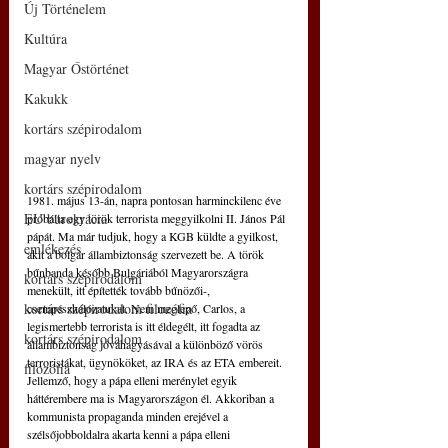
Új Történelem
Kultúra
Magyar Őstörténet
Kakukk
kortárs szépirodalom
magyar nyelv
kortárs szépirodalom
1981. május 13-án, napra pontosan harminckilenc éve 
EU bürokrácia
próbálta egy török terrorista meggyilkolni II. János Pál 
pápát. Ma már tudjuk, hogy a KGB küldte a gyilkost, 
emlékezés
akit a bolgár állambiztonság szervezett be. A török 
bűnbanda később Bulgáriából Magyarországra 
kortárs szépirodalom
menekült, itt építették tovább bűnözői-, 
kortárs szépirodalom filozófia
csempészhálózatukat. Nem meglepő, Carlos, a 
legismertebb terrorista is itt éldegélt, itt fogadta az 
kortárs szépirodalom
állambiztonság jóváhagyásával a különböző vörös 
terroristákat, ügynököket, az IRA és az ETA embereit. 
filozófia
Jellemző, hogy a pápa elleni merénylet egyik 
háttérembere ma is Magyarországon él. Akkoriban a 
kommunista propaganda minden erejével a 
szélsőjobboldalra akarta kenni a pápa elleni 