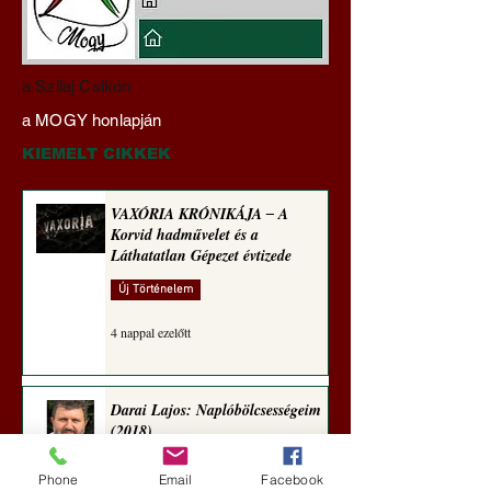
Hajdu Zoltán:
Mi lett a fiúklubok
a Szilaj Csikón
Transzhumanizmus és
a férfi főiskolákkal
a MOGY honlapján
technomorál ‒ 22/28.
(Paul Craig Robert
Rugalmas technomorál:
jegyzete)
KIEMELT CIKKEK
igazságosság
VAXÓRIA KRÓNIKÁJA ‒ A
Korvid hadművelet és a
Láthatatlan Gépezet évtizede
Új Történelem
4 nappal ezelőtt
Darai Lajos: Naplóbölcsességeim
(2018)
Kultúra
Phone
Email
Facebook