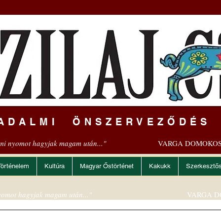
ADALMI ÖNSZERVEZŐDÉS
mi nyomot hagyjak magam után..."
VARGA DOMOKOS
Történelem
Kultúra
Magyar Őstörténet
Kakukk
Szerkesztő
omot hagyjak magam után..."
VARGA D