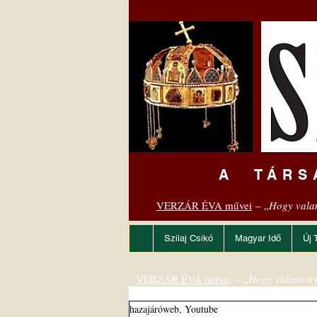
A TÁRS
VERZÁR ÉVA művei
– „
Hogy vala
Szilaj Csikó
Magyar Idő
Új 
VERZÁR ÉVA művei
– „
Hogy valami ny
hazajáróweb, Youtube