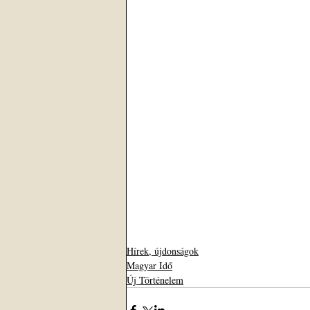
Hírek, újdonságok
Magyar Idő
Új Történelem