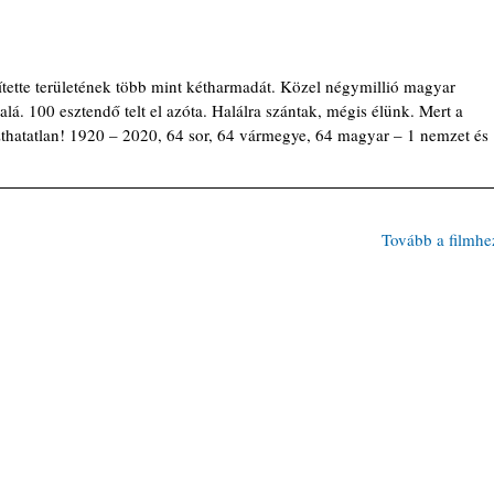
tette területének több mint kétharmadát. Közel négymillió magyar 
lá. 100 esztendő telt el azóta. Halálra szántak, mégis élünk. Mert a 
hatatlan! 1920 – 2020, 64 sor, 64 vármegye, 64 magyar – 1 nemzet és 
Tovább a filmhe