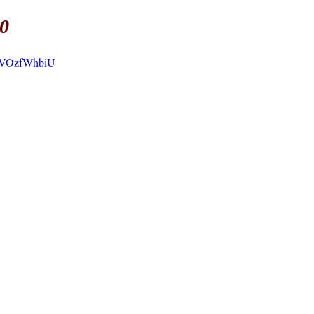
0
uoVOzfWhbiU