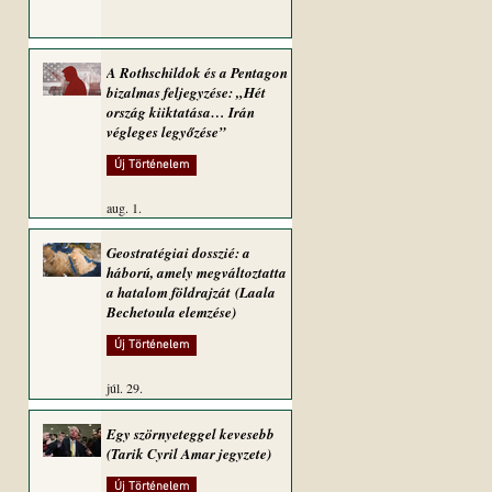
A Rothschildok és a Pentagon
bizalmas feljegyzése: „Hét
ország kiiktatása… Irán
végleges legyőzése”
Új Történelem
aug. 1.
Geostratégiai dosszié: a
háború, amely megváltoztatta
a hatalom földrajzát (Laala
Bechetoula elemzése)
Új Történelem
júl. 29.
Egy szörnyeteggel kevesebb
(Tarik Cyril Amar jegyzete)
Új Történelem