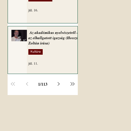
júl. 16.
Az akadémikus nyelvészetről –
az elhallgatott igazság (Hosszú
Zoltán írása)
Kultúra
júl. 11.
1
/
113