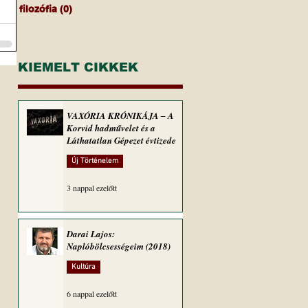
filozófia
(0)
0 bejegyzés
KIEMELT CIKKEK
VAXÓRIA KRÓNIKÁJA ‒ A
Korvid hadművelet és a
Láthatatlan Gépezet évtizede
Új Történelem
3 nappal ezelőtt
Darai Lajos:
Naplóbölcsességeim (2018)
Kultúra
6 nappal ezelőtt