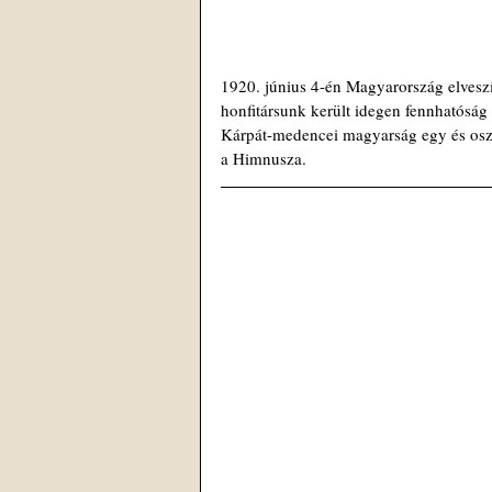
1920. június 4-én Magyarország elveszí
honfitársunk került idegen fennhatóság a
Kárpát-medencei magyarság egy és oszt
a Himnusza. 