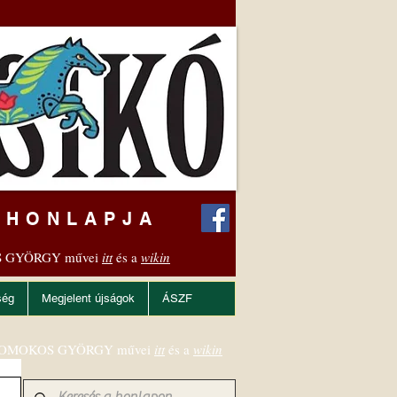
 HONLAPJA
 GYÖRGY művei
itt
és a
wikin
ség
Megjelent újságok
ÁSZF
OMOKOS GYÖRGY művei
itt
és a
wikin