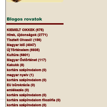
Blogos rovatok
KIEMELT CIKKEK
(675)
675 bejegyzés
Hírek, újdonságok
(2771)
2771 bejegyzés
Tisztelt Olvasó!
(156)
156 bejegyzés
Magyar Idő
(4047)
4047 bejegyzés
Új Történelem
(6935)
6935 bejegyzés
Kultúra
(6801)
6801 bejegyzés
Magyar Őstörténet
(117)
117 bejegyzés
Kakukk
(8)
8 bejegyzés
kortárs szépirodalom
(0)
0 bejegyzés
magyar nyelv
(1)
1 bejegyzés
kortárs szépirodalom
(0)
0 bejegyzés
EU bürokrácia
(0)
0 bejegyzés
emlékezés
(0)
0 bejegyzés
kortárs szépirodalom
(0)
0 bejegyzés
kortárs szépirodalom filozófia
(0)
0 bejegyzés
kortárs szépirodalom
(0)
0 bejegyzés