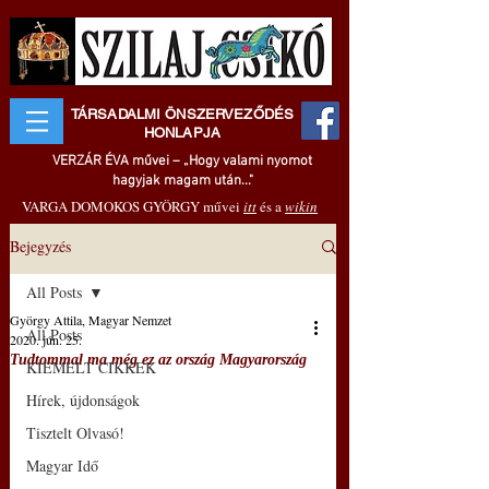
TÁRSADALMI ÖNSZERVEZŐDÉS
HONLAPJA
VERZÁR ÉVA művei – „Hogy valami nyomot
hagyjak magam után..."
VARGA DOMOKOS GYÖRGY művei
itt
és a
wikin
Bejegyzés
All Posts
György Attila, Magyar Nemzet
All Posts
2020. jún. 25.
Tudtommal ma még ez az ország Magyarország
KIEMELT CIKKEK
Hírek, újdonságok
Tisztelt Olvasó!
Magyar Idő