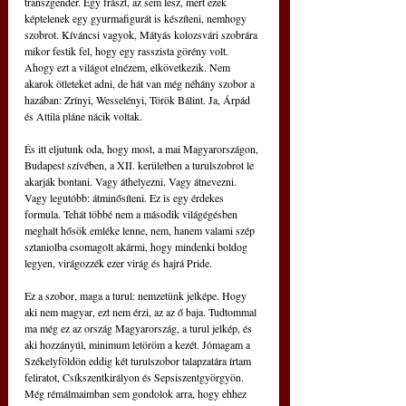
transzgender. Egy frászt, az sem lesz, mert ezek 
képtelenek egy gyurmafigurát is készíteni, nemhogy 
szobrot. Kíváncsi vagyok, Mátyás kolozsvári szobrára 
mikor festik fel, hogy egy rasszista görény volt. 
Ahogy ezt a világot elnézem, elkövetkezik. Nem 
akarok ötleteket adni, de hát van még néhány szobor a 
hazában: Zrínyi, Wesselényi, Török Bálint. Ja, Árpád 
és Attila pláne nácik voltak.
És itt eljutunk oda, hogy most, a mai Magyarországon, 
Budapest szívében, a XII. kerületben a turulszobrot le 
akarják bontani. Vagy áthelyezni. Vagy átnevezni. 
Vagy legutóbb: átminősíteni. Ez is egy érdekes 
formula. Tehát többé nem a második világégésben 
meghalt hősök emléke lenne, nem, hanem valami szép 
sztaniolba csomagolt akármi, hogy mindenki boldog 
legyen, virágozzék ezer virág és hajrá Pride.
Ez a szobor, maga a turul: nemzetünk jelképe. Hogy 
aki nem magyar, ezt nem érzi, az az ő baja. Tudtommal 
ma még ez az ország Magyarország, a turul jelkép, és 
aki hozzányúl, minimum letöröm a kezét. Jómagam a 
Székelyföldön eddig két turulszobor talapzatára írtam 
feliratot, Csíkszentkirályon és Sepsiszentgyörgyön. 
Még rémálmaimban sem gondolok arra, hogy ehhez 