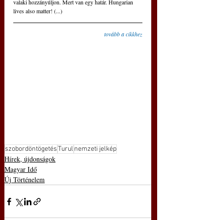
valaki hozzányúljon. Mert van egy határ. Hungarian 
lives also matter! (...)
tovább a cikkhez
szobordöntögetés
Turul
nemzeti jelkép
Hírek, újdonságok
Magyar Idő
Új Történelem