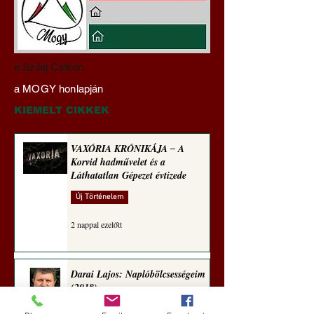
Miért tabu Fauci
Hajdu Zoltán:
a Szilaj Csikón
büntetőjogi felelősségre
Transzhumanizmus
a MOGY honlapján
vonása
technomorál ‒ 21/2
Rugalmas technomo
KIEMELT CIKKEK
alázatosság
VAXÓRIA KRÓNIKÁJA ‒ A
Korvid hadművelet és a
Láthatatlan Gépezet évtizede
Új Történelem
2 nappal ezelőtt
Darai Lajos: Naplóbölcsességeim
(2018)
Kultúra