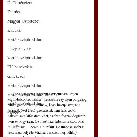
Új Történelem
Kultúra
Magyar Őstörténet
Kakukk
kortárs szépirodalom
magyar nyelv
kortárs szépirodalom
EU bürokrácia
emlékezés
kortárs szépirodalom
(...) Ez a világ már megérett a pusztulásra. Vajon 
kortárs szépirodalom filozófia
elgondolkodtak valaha – persze ha egy ilyen polgárjogi 
kortárs szépirodalom
idióta gondolkodni tudna –, hogy ha elpusztítják a 
termelő, őket éltető gazdatestet, nem lesz, akitől 
filozófia
rabolni, akit kifosztani lehet, és éhen fognak dögleni? 
Persze hogy nem. Ők most már ledöntik a szobrokat 
is, Jefferson, Lincoln, Churchill, Kolumbusz szobrát, 
lesz majd helyette Michael Jackson meg néhány 