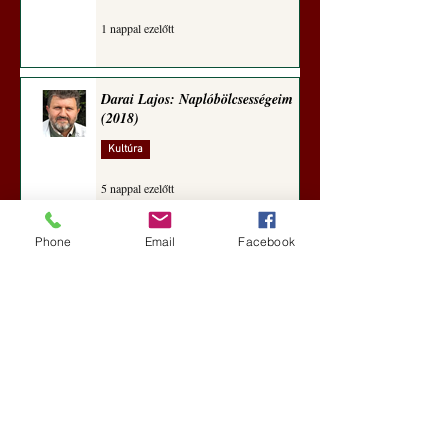
1 nappal ezelőtt
Darai Lajos: Naplóbölcsességeim
(2018)
Kultúra
5 nappal ezelőtt
Phone
Email
Facebook
A Rothschildok és a Pentagon
bizalmas feljegyzése: „Hét ország
kiiktatása… Irán végleges
legyőzése”
Új Történelem
5 nappal ezelőtt