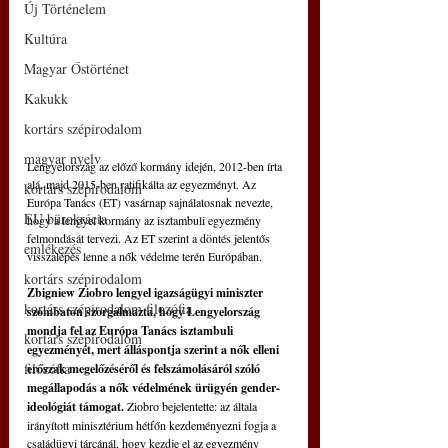
Új Történelem
Kultúra
Magyar Őstörténet
Kakukk
kortárs szépirodalom
magyar nyelv
Lengyelország az előző kormány idején, 2012-ben írta 
alá, majd 2015-ben ratifikálta az egyezményt. Az 
kortárs szépirodalom
Európa Tanács (ET) vasárnap sajnálatosnak nevezte, 
EU bürokrácia
hogy a lengyel kormány az isztambuli egyezmény 
felmondását tervezi. Az ET szerint a döntés jelentős 
emlékezés
visszalépés lenne a nők védelme terén Európában. 
kortárs szépirodalom
Zbigniew Ziobro lengyel igazságügyi miniszter 
kortárs szépirodalom filozófia
szombaton szorgalmazta, hogy Lengyelország 
mondja fel az Európa Tanács isztambuli 
kortárs szépirodalom
egyezményét, mert álláspontja szerint a nők elleni 
filozófia
erőszak megelőzéséről és felszámolásáról szóló 
megállapodás a nők védelmének ürügyén gender-
ideológiát támogat.
 Ziobro bejelentette: az általa 
irányított minisztérium hétfőn kezdeményezni fogja a 
családügyi tárcánál, hogy kezdje el az egyezmény 