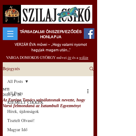
TÁRSADALMI ÖNSZERVEZŐDÉS
HONLAPJA
VERZÁR ÉVA művei – „Hogy valami nyomot
hagyjak magam után..."
VARGA DOMOKOS GYÖRGY művei
itt
és a
wikin
Bejegyzés
All Posts
MTI
All Posts
2020. júl. 26.
Az Európa Tanács sajnálatosnak nevezte, hogy
KIEMELT CIKKEK
Varsó felmondaná az Isztambuli Egyezményt
Hírek, újdonságok
Tisztelt Olvasó!
Magyar Idő