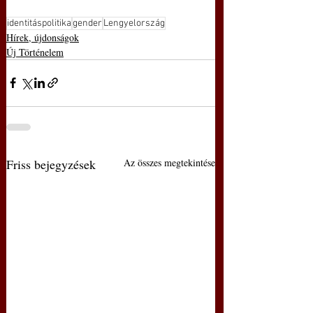
identitáspolitika
gender
Lengyelország
Hírek, újdonságok
Új Történelem
Friss bejegyzések
Az összes megtekintése