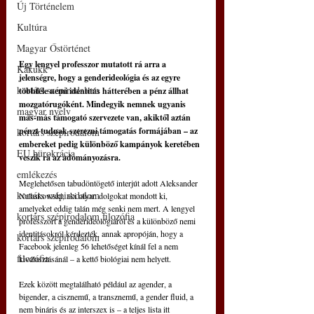
Új Történelem
Kultúra
Magyar Őstörténet
Egy lengyel professzor mutatott rá arra a 
Kakukk
jelenségre, hogy a genderideológia és az egyre 
kortárs szépirodalom
többféle nemi identitás hátterében a pénz állhat 
mozgatórugóként. Mindegyik nemnek ugyanis 
magyar nyelv
más-más támogató szervezete van, akiktől aztán 
pénzt tudnak szerezni támogatás formájában – az 
kortárs szépirodalom
embereket pedig különböző kampányok keretében 
EU bürokrácia
veszik rá az adományozásra.
emlékezés
Meglehetősen tabudöntögető interjút adott Aleksander 
kortárs szépirodalom
Nalaskowski, aki olyan dolgokat mondott ki, 
amelyeket eddig talán még senki nem mert. A lengyel 
kortárs szépirodalom filozófia
professzort a genderideológiáról és a különböző nemi 
identitásokról kérdezték, annak apropóján, hogy a 
kortárs szépirodalom
Facebook jelenleg 56 lehetőséget kínál fel a nem 
filozófia
kiválasztásánál – a kettő biológiai nem helyett.
Ezek között megtalálható például az agender, a 
bigender, a cisznemű, a transznemű, a gender fluid, a 
nem bináris és az interszex is – a teljes lista itt 