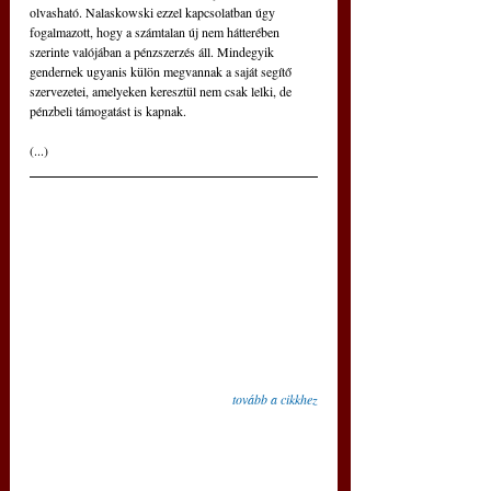
olvasható. Nalaskowski ezzel kapcsolatban úgy 
fogalmazott, hogy a számtalan új nem hátterében 
szerinte valójában a pénzszerzés áll. Mindegyik 
gendernek ugyanis külön megvannak a saját segítő 
szervezetei, amelyeken keresztül nem csak lelki, de 
pénzbeli támogatást is kapnak. 
(...)
tovább a cikkhez