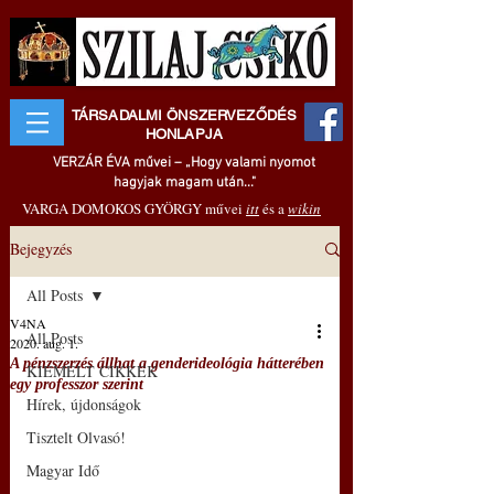
TÁRSADALMI ÖNSZERVEZŐDÉS
HONLAPJA
VERZÁR ÉVA művei – „Hogy valami nyomot
hagyjak magam után..."
VARGA DOMOKOS GYÖRGY művei
itt
és a
wikin
Bejegyzés
All Posts
V4NA
All Posts
2020. aug. 1.
A pénzszerzés állhat a genderideológia hátterében
KIEMELT CIKKEK
egy professzor szerint
Hírek, újdonságok
Tisztelt Olvasó!
Magyar Idő