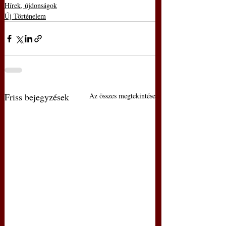
Hírek, újdonságok
Új Történelem
Friss bejegyzések
Az összes megtekintése