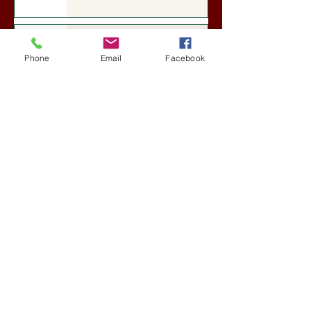
Darai Lajos: Naplóbölcsességeim
(2018)
Phone
Email
Facebook
Kultúra
5 nappal ezelőtt
A Rothschildok és a Pentagon
bizalmas feljegyzése: „Hét ország
kiiktatása… Irán végleges
legyőzése”
Új Történelem
5 nappal ezelőtt
Geostratégiai dosszié: a háború,
amely megváltoztatta a hatalom
földrajzát (Laala Bechetoula