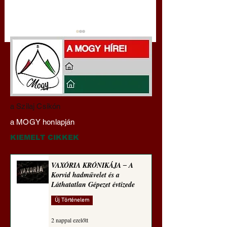
Hajdu Zoltán:
VAXÓRIA KRÓNI
a Szilaj Csikón
Transzhumanizmus és
‒ A Korvid hadműv
a MOGY honlapján
technomorál ‒ 21/28.
és a Láthatatlan Gé
Rugalmas technomorál:
évtizede
KIEMELT CIKKEK
alázatosság
VAXÓRIA KRÓNIKÁJA ‒ A
Korvid hadművelet és a
Láthatatlan Gépezet évtizede
Új Történelem
2 nappal ezelőtt