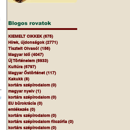
 
Blogos rovatok
KIEMELT CIKKEK
(675)
675 bejegyzés
Hírek, újdonságok
(2771)
2771 bejegyzés
Tisztelt Olvasó!
(156)
156 bejegyzés
Magyar Idő
(4047)
4047 bejegyzés
Új Történelem
(6933)
6933 bejegyzés
Kultúra
(6797)
6797 bejegyzés
Magyar Őstörténet
(117)
117 bejegyzés
Kakukk
(8)
8 bejegyzés
kortárs szépirodalom
(0)
0 bejegyzés
magyar nyelv
(1)
1 bejegyzés
z
kortárs szépirodalom
(0)
0 bejegyzés
EU bürokrácia
(0)
0 bejegyzés
emlékezés
(0)
0 bejegyzés
kortárs szépirodalom
(0)
0 bejegyzés
kortárs szépirodalom filozófia
(0)
0 bejegyzés
kortárs szépirodalom
(0)
0 bejegyzés