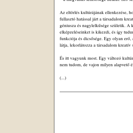
Az eltörlés kultúrájának ellenkezése, 
fullasztó hatással járt a társadalom kre
géniusza és nagylelkűsége születik. A k
elképzeléseinket is kikezdi, és így tud
funkciója és dicsősége. Egy olyan erő,
látja, lekorlátozza a társadalom kreatív
És itt vagyunk most. Egy változó kultúr
nem tudom, de vajon milyen alapvető ér
(...)