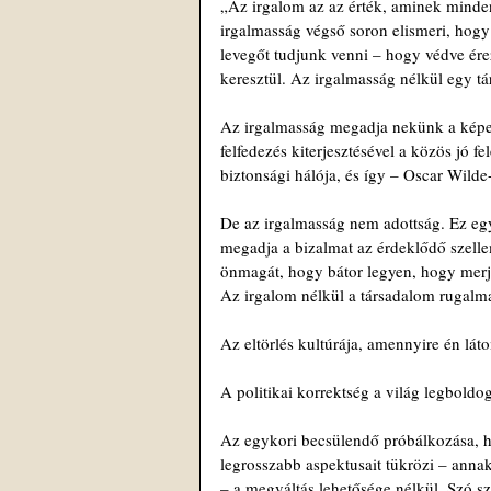
„Az irgalom az az érték, aminek minden
irgalmasság végső soron elismeri, hogy
levegőt tudjunk venni – hogy védve ér
keresztül. Az irgalmasság nélkül egy tár
Az irgalmasság megadja nekünk a képess
felfedezés kiterjesztésével a közös jó f
biztonsági hálója, és így – Oscar Wilde
De az irgalmasság nem adottság. Ez egy
megadja a bizalmat az érdeklődő szell
önmagát, hogy bátor legyen, hogy merjen
Az irgalom nélkül a társadalom rugalmat
Az eltörlés kultúrája, amennyire én láto
A politikai korrektség a világ legboldog
Az egykori becsülendő próbálkozása, h
legrosszabb aspektusait tükrözi – anna
– a megváltás lehetősége nélkül. Szó sz