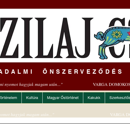
ADALMI ÖNSZERVEZŐDÉS
mi nyomot hagyjak magam után..."
VARGA DOMOKOS
Történelem
Kultúra
Magyar Őstörténet
Kakukk
Szerkesztő
omot hagyjak magam után..."
VARGA D