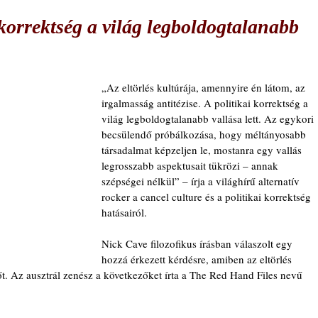
 korrektség a világ legboldogtalanabb
„Az eltörlés kultúrája, amennyire én látom, az 
irgalmasság antitézise. A politikai korrektség a 
világ legboldogtalanabb vallása lett. Az egykori 
becsülendő próbálkozása, hogy méltányosabb 
társadalmat képzeljen le, mostanra egy vallás 
legrosszabb aspektusait tükrözi – annak 
szépségei nélkül” – írja a világhírű alternatív 
rocker a cancel culture és a politikai korrektség 
hatásairól.
Nick Cave filozofikus írásban válaszolt egy 
hozzá érkezett kérdésre, amiben az eltörlés 
 őt. Az ausztrál zenész a következőket írta a The Red Hand Files nevű 