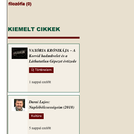
filozófia
(0)
0 bejegyzés
KIEMELT CIKKEK
VAXÓRIA KRÓNIKÁJA ‒ A
Korvid hadművelet és a
Láthatatlan Gépezet évtizede
Új Történelem
1 nappal ezelőtt
Darai Lajos:
Naplóbölcsességeim (2018)
Kultúra
5 nappal ezelőtt