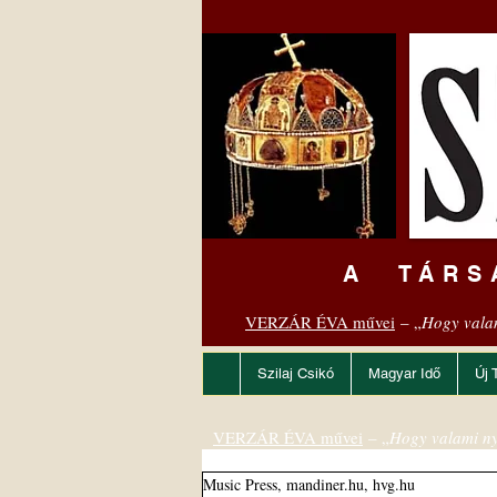
A TÁRS
VERZÁR ÉVA művei
– „
Hogy vala
Szilaj Csikó
Magyar Idő
Új 
VERZÁR ÉVA művei
– „
Hogy valami ny
Music Press, mandiner.hu, hvg.hu