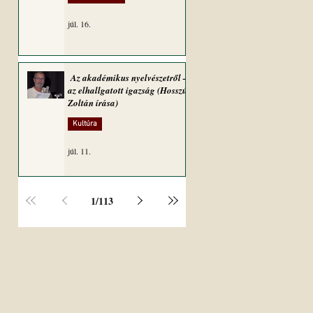
júl. 16.
Az akadémikus nyelvészetről –
az elhallgatott igazság (Hosszú
Zoltán írása)
Kultúra
júl. 11.
1
/
113