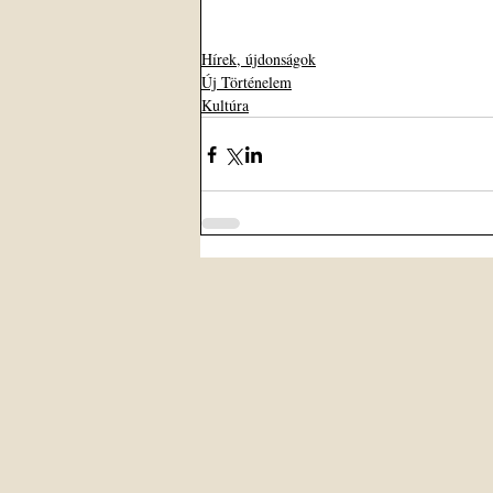
Hírek, újdonságok
Új Történelem
Kultúra