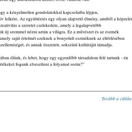
hogy a kényelmetlen gondolatokkal kapcsolatba lépjen,
atív lelkére. Az együttérzés egy olyan alapvető élmény, amiből a képzelet
reativitás a szeretet cselekedete, amely a legalapvetőbb 
unk új szemmel nézni aztán a világra. Ez a művészet és az eszmék 
 amely saját értelmét ezeknek a bonyolult eszméknek az eltörlésében 
 szellemiségét, és annak összetett, sokszínű kultúráját támadja. 
ában élünk, és lehet, hogy egy egyenlőbb társadalom felé tartunk - én 
tékeket fogunk elveszíteni a folyamat során?”
Tovább a cikkhe