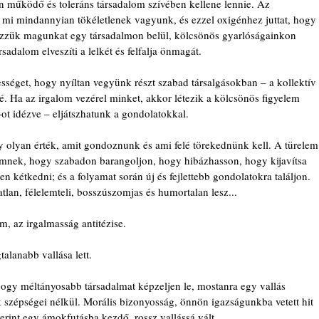
 működő és toleráns társadalom szívében kellene lennie. Az 
 mi mindannyian tökéletlenek vagyunk, és ezzel oxigénhez juttat, hogy 
ezzük magunkat egy társadalmon belül, kölcsönös gyarlóságainkon 
sadalom elveszíti a lelkét és felfalja önmagát.
éget, hogy nyíltan vegyünk részt szabad társalgásokban – a kollektív 
elé. Ha az irgalom vezérel minket, akkor létezik a kölcsönös figyelem 
-ot idézve – eljátszhatunk a gondolatokkal. 
 olyan érték, amit gondoznunk és ami felé törekednünk kell. A türelem
emnek, hogy szabadon barangoljon, hogy hibázhasson, hogy kijavítsa 
 kétkedni; és a folyamat során új és fejlettebb gondolatokra találjon. 
lan, félelemteli, bosszúszomjas és humortalan lesz...
m, az irgalmasság antitézise.
talanabb vallása lett.
ogy méltányosabb társadalmat képzeljen le, mostanra egy vallás 
k szépségei nélkül. Morális bizonyosság, önnön igazságunkba vetett hit 
erint egy ámokfutásba kezdő, rossz vallássá vált.