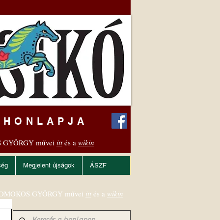
 HONLAPJA
 GYÖRGY művei
itt
és a
wikin
ség
Megjelent újságok
ÁSZF
OMOKOS GYÖRGY művei
itt
és a
wikin