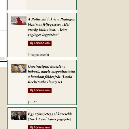
A Rothschildok és a Pentagon
bizalmas feljegyzése: „Hét
ország kiiktatása… Irán
végleges legyőzése”
Új Történelem
5 nappal ezelőtt
Geostratégiai dosszié: a
háború, amely megváltoztatta
a hatalom földrajzát (Laala
Bechetoula elemzése)
Új Történelem
júl. 29.
Egy szörnyeteggel kevesebb
(Tarik Cyril Amar jegyzete)
Új Történelem