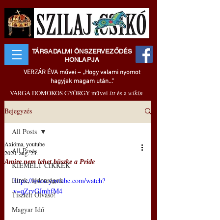
TÁRSADALMI ÖNSZERVEZŐDÉS
HONLAPJA
VERZÁR ÉVA művei – „Hogy valami nyomot
hagyjak magam után..."
VARGA DOMOKOS GYÖRGY művei
itt
és a
wikin
Bejegyzés
All Posts
Axióma, youtube
All Posts
2020. aug. 23.
Amire nem lehet büszke a Pride
KIEMELT CIKKEK
Hírek, újdonságok
https://www.youtube.com/watch?
v=qZrvGJmhfM4
Tisztelt Olvasó!
Magyar Idő