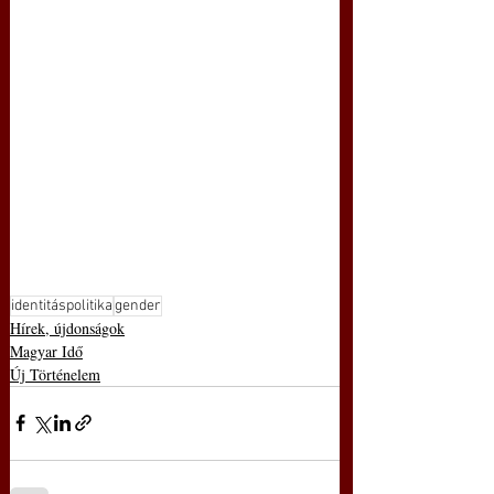
identitáspolitika
gender
Hírek, újdonságok
Magyar Idő
Új Történelem