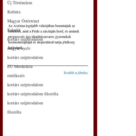
Új Történelem
Kultúra
Magyar Őstörténet
Az Axióma legújabb videójában bemutatjuk az 
Kakukk
elméletet, amit a Pride a zászlaján hord, és aminek 
progresszív ága identitászavaros gyermekek 
kortárs szépirodalom
hormonterápiáját és átoperálását tartja jótékony 
hatásúnak..
magyar nyelv
kortárs szépirodalom
EU bürokrácia
Tovább a filmhez
emlékezés
kortárs szépirodalom
kortárs szépirodalom filozófia
kortárs szépirodalom
filozófia