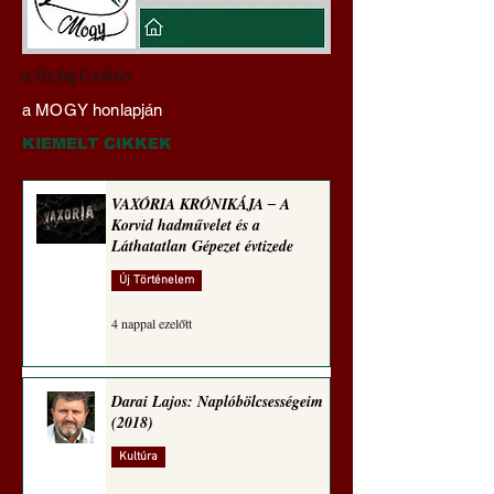
A háború kisiklott, a
Miért tabu Fauci
a Szilaj Csikón
diplomáciának nem
büntetőjogi felelős
a MOGY honlapján
maradt tere (Alastair
vonása
Crooke jegyzete)
KIEMELT CIKKEK
VAXÓRIA KRÓNIKÁJA ‒ A
Korvid hadművelet és a
Láthatatlan Gépezet évtizede
Új Történelem
4 nappal ezelőtt
Darai Lajos: Naplóbölcsességeim
(2018)
Kultúra