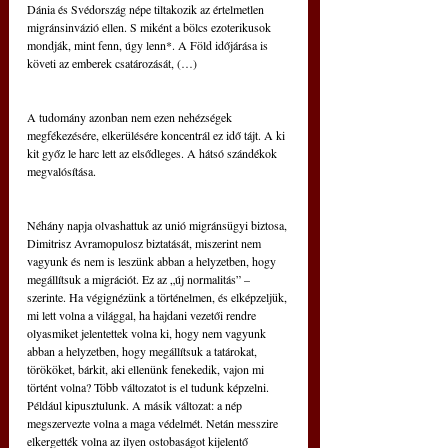
Dánia és Svédország népe tiltakozik az értelmetlen 
migránsinvázió ellen. S miként a bölcs ezoterikusok 
mondják, mint fenn, úgy lenn*. A Föld időjárása is 
követi az emberek csatározását, (…)
A tudomány azonban nem ezen nehézségek 
megfékezésére, elkerülésére koncentrál ez idő tájt. A ki 
kit győz le harc lett az elsődleges. A hátsó szándékok 
megvalósítása.
Néhány napja olvashattuk az unió migránsügyi biztosa, 
Dimitrisz Avramopulosz biztatását, miszerint nem 
vagyunk és nem is leszünk abban a helyzetben, hogy 
megállítsuk a migrációt. Ez az „új normalitás” –
szerinte. Ha végignézünk a történelmen, és elképzeljük, 
mi lett volna a világgal, ha hajdani vezetői rendre 
olyasmiket jelentettek volna ki, hogy nem vagyunk 
abban a helyzetben, hogy megállítsuk a tatárokat, 
törököket, bárkit, aki ellenünk fenekedik, vajon mi 
történt volna? Több változatot is el tudunk képzelni. 
Például kipusztulunk. A másik változat: a nép 
megszervezte volna a maga védelmét. Netán messzire 
elkergették volna az ilyen ostobaságot kijelentő 