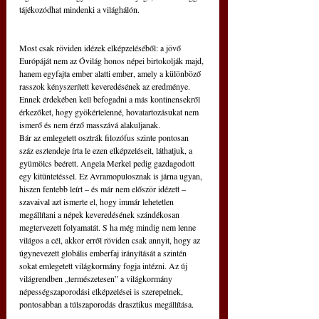
tájékozódhat mindenki a világhálón.
Most csak röviden idézek elképzeléséből: a jövő 
Európáját nem az Óvilág honos népei birtokolják majd, 
hanem egyfajta ember alatti ember, amely a különböző 
rasszok kényszerített keveredésének az eredménye. 
Ennek érdekében kell befogadni a más kontinensekről 
érkezőket, hogy gyökértelenné, hovatartozásukat nem 
ismerő és nem érző masszává alakuljanak.
Bár az emlegetett osztrák filozófus szinte pontosan 
száz esztendeje írta le ezen elképzeléseit, láthatjuk, a 
gyümölcs beérett. Angela Merkel pedig gazdagodott 
egy kitüntetéssel. Ez Avramopulosznak is járna ugyan, 
hiszen fentebb leírt – és már nem először idézett – 
szavaival azt ismerte el, hogy immár lehetetlen 
megállítani a népek keveredésének szándékosan 
megtervezett folyamatát. S ha még mindig nem lenne 
világos a cél, akkor erről röviden csak annyit, hogy az 
úgynevezett globális emberfaj irányítását a szintén 
sokat emlegetett világkormány fogja intézni. Az új 
világrendben „természetesen” a világkormány 
népességszaporodási elképzelései is szerepelnek, 
pontosabban a túlszaporodás drasztikus megállítása.