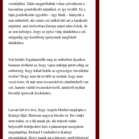
vezetőjüket. Talán megpróbáltak volna szövetkezni a 
hasonlóan gondolkodó népekkel, és így tovább. Ez a 
fajta gondolkodás egyelőre – úgy tűnik – hiányzik a 
mai emberből, aki szinte szó nélkül tűri azt a lopakodó 
népirtást, ami elsősorban Európa népei ellen folyik, de 
az sem kétséges, hogy az egész világ átalakítása a cél, 
mégpedig egy kisebbség igényeinek megfelelő 
átalakítása.
Sok kérdés fogalmazódik meg az emberben ilyenkor, 
bennem elsőként az, hogy vajon miképp jutott odáig az 
emberiség, hogy kihalt belőle az egészséges önvédelmi 
ösztön? Hogy nem lát tovább az orránál, hogy nem 
veszi észre, itt már nem összeesküvés-elméletekről van 
szó, hanem valódi összeesküvésről, amelyről nyíltan 
beszélni igencsak kockázatos.
Lassan két éve lesz, hogy Angela Merkel megkapta a 
Kalergi-díjat. Biztosan nagyon büszke rá. Ha valaki 
nem tudná, ez a díj annak jár, aki teljesíti (talán 
helyesebb beteljesítést írni) a páneurópai mozgalom 
megalapítója, Richard Coudenhove-Kalergi 
elgondolását. Hogy ennek mi a lényege, erről bőséggel 