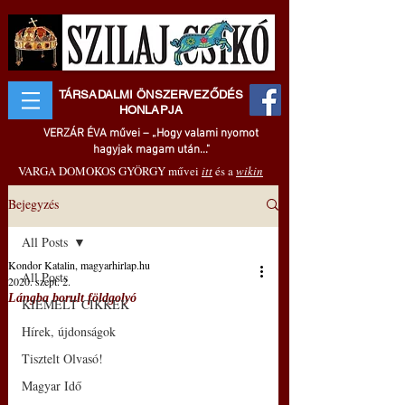
TÁRSADALMI ÖNSZERVEZŐDÉS
HONLAPJA
VERZÁR ÉVA művei – „Hogy valami nyomot
hagyjak magam után..."
VARGA DOMOKOS GYÖRGY művei
itt
és a
wikin
Bejegyzés
All Posts
Kondor Katalin, magyarhirlap.hu
All Posts
2020. szept. 2.
Lángba borult földgolyó
KIEMELT CIKKEK
Hírek, újdonságok
Tisztelt Olvasó!
Magyar Idő