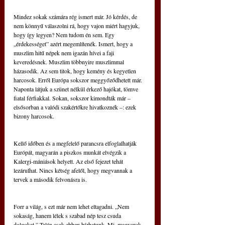
Mindez sokak számára rég ismert már. Jó kérdés, de 
nem könnyű válaszolni rá, hogy vajon miért hagyjuk, 
hogy így legyen? Nem tudom én sem. Egy 
„érdekességet” azért megemlítenék. Ismert, hogy a 
muszlim hitű népek nem igazán hívei a faji 
keveredésnek. Muszlim többnyire muszlimmal 
házasodik. Az sem titok, hogy kemény és kegyetlen 
harcosok. Erről Európa sokszor meggyőződhetett már. 
Naponta látjuk a szünet nélkül érkező hajókat, tömve 
fiatal férfiakkal. Sokan, sokszor kimondták már – 
elsősorban a valódi szakértőkre hivatkoznék –: ezek 
bizony harcosok.
Kellő időben és a megfelelő parancsra elfoglalhatják 
Európát, magyarán a piszkos munkát elvégzik a 
Kalergi-mániások helyett. Az első fejezet tehát 
lezárulhat. Nincs kétség afelől, hogy megvannak a 
tervek a második felvonásra is.
Forr a világ, s ezt már nem lehet eltagadni. „Nem 
sokaság, hanem lélek s szabad nép tesz csuda 
dolgokat.” Talán csak ebben bízhatunk. Mi, magyarok 