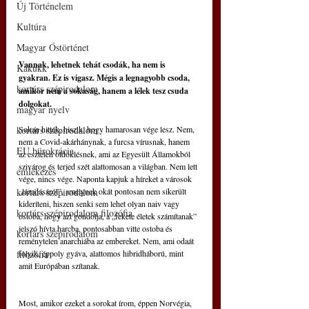
Új Történelem
Kultúra
Magyar Őstörténet
Vannak, lehetnek tehát csodák, ha nem is 
Kakukk
gyakran. Ez is vigasz. Mégis a legnagyobb csoda, 
kortárs szépirodalom
amikor nem a sokaság, hanem a lélek tesz csuda 
dolgokat.
magyar nyelv
kortárs szépirodalom
Sokan hitték, hiszik, hogy hamarosan vége lesz. Nem, 
nem a Covid-akárhánynak, a furcsa vírusnak, hanem 
EU bürokrácia
az esztelen öldöklésnek, ami az Egyesült Államokból 
szivárog és terjed szét alattomosan a világban. Nem lett 
emlékezés
vége, nincs vége. Naponta kapjuk a híreket a városok 
kortárs szépirodalom
„lázadásáról”, amelynek okát pontosan nem sikerült 
kideríteni, hiszen senki sem lehet olyan naiv vagy 
kortárs szépirodalom filozófia
ostoba, hogy azt gondolja, a „fekete életek számítanak” 
jelszó hívta harcba, pontosabban vitte ostoba és 
kortárs szépirodalom
reménytelen anarchiába az embereket. Nem, ami odaát 
filozófia
folyik, éppoly gyáva, alattomos hibridháború, mint 
amit Európában szítanak.
Most, amikor ezeket a sorokat írom, éppen Norvégia, 