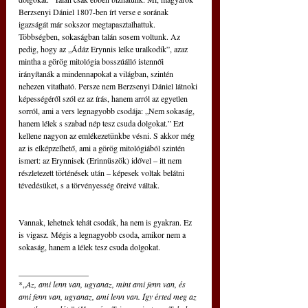
Berzsenyi Dániel 1807-ben írt verse e sorának 
igazságát már sokszor megtapasztalhattuk. 
Többségben, sokaságban talán sosem voltunk. Az 
pedig, hogy az „Ádáz Erynnis lelke uralkodik”, azaz 
mintha a görög mitológia bosszúálló istennői 
irányítanák a mindennapokat a világban, szintén 
nehezen vitatható. Persze nem Berzsenyi Dániel látnoki 
képességéről szól ez az írás, hanem arról az egyetlen 
sorról, ami a vers legnagyobb csodája: „Nem sokaság, 
hanem lélek s szabad nép tesz csuda dolgokat.” Ezt 
kellene nagyon az emlékezetünkbe vésni. S akkor még 
az is elképzelhető, ami a görög mitológiából szintén 
ismert: az Erynnisek (Erinnüszök) idővel – itt nem 
részletezett történések után – képesek voltak belátni 
tévedésüket, s a törvényesség őreivé váltak.
Vannak, lehetnek tehát csodák, ha nem is gyakran. Ez 
is vigasz. Mégis a legnagyobb csoda, amikor nem a 
sokaság, hanem a lélek tesz csuda dolgokat.
_________________
*„
Az, ami lenn van, ugyanaz, mint ami fenn van, és 
ami fenn van, ugyanaz, ami lenn van. Így érted meg az 