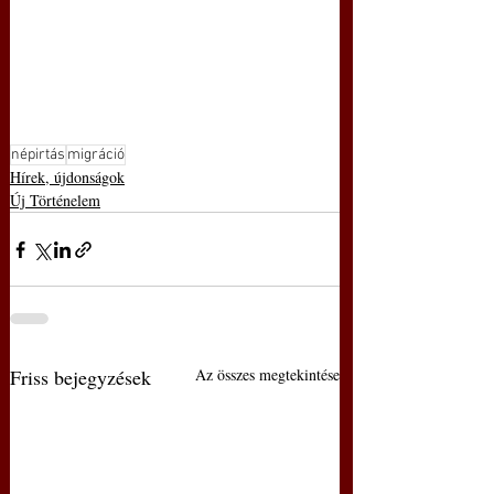
népirtás
migráció
Hírek, újdonságok
Új Történelem
Friss bejegyzések
Az összes megtekintése