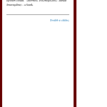
egyetlen csodát.” (Hermész Triszmegisztosz: Tabula 
Smaragdina) – 
a Szerk
.
Tovább a cikkhez