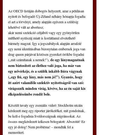
Az OECD listáján dobogós helyezett, azaz a példásan 
nyitott és befogadó Új-Zéland néhány hónapja fogadta 
el azt a törvényt, amely alapján egészen a szülésig 
lehetővé vált az abortusz;
akár nemi szelekció céljából vagy egy gyönyörűen 
műthető nyúlszáj miatt is korlátlanul elvetethető 
bármely magzat. Így a jogszabályok alapján arrafelé 
egy nemi identitásában bizonytalan embernek joga van 
drag queen párjával közösen gyereket örökbe fogadni 
(„mit számítanak a nemek!”),
 de egy lánymagzatnak 
nem biztosított az élethez való joga, ha már van 
egy nővérkéje, és a szülők inkább fiúra vágynak 
(„egy fiú, egy lány, más nem jó!”). Gyanús, hogy 
itt azért valamiféle szelektív nyitottságról van szó: 
virágozzék minden virág, kivéve, ha az én saját kis 
elképzeléseimbe rondít bele.
Készült tavaly egy zseniális videó: Stockholm utcáin 
kérdezett meg egy riporter járókelőket, mit gondolnak, 
be kell-e fogadnia Svédországnak migránsokat. Az 
összes megkérdezett lelkesen bólogatott: Abszolút! Ez 
egy jó dolog! Nem probléma! – mondták fel a 
memoritert.