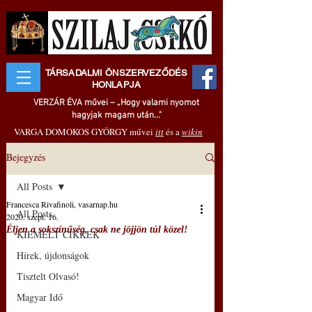
TÁRSADALMI ÖNSZERVEZŐDÉS
HONLAPJA
VERZÁR ÉVA művei – „Hogy valami nyomot
hagyjak magam után..."
VARGA DOMOKOS GYÖRGY művei
itt
és a
wikin
Bejegyzés
All Posts
Francesca Rivafinoli, vasarnap.hu
All Posts
2020. szept. 16.
Éljen a sokszínűség, csak ne jöjjön túl közel!
KIEMELT CIKKEK
Hírek, újdonságok
Tisztelt Olvasó!
Magyar Idő