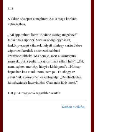
(...)
S ekkor odalépett a maghrebi Ali, a maga konkrét 
valóságában.
„Ali épp otthont keres. Elvinné esetleg magához?” – 
tudakolta a riporter. Mire az addigi egyhangú, 
tankönyvszagú válaszok helyett mintegy varázsütésre 
záporozni kezdtek a szenzációsabbnál 
szenzációsabbak: „Ma nem jó, mert állásinterjúra 
megyek, utána pedig… sajnos nincs nálam hely”; „Úú, 
nem, sajnos, mert épp hányt a kislányom”; ,„Holnap 
hajnalban kell elindulnom, nem jó”. És ahogy az 
egyikőjük gyönyörűen összefoglalja: „De elméletileg 
természetesen hazavinném. Csak nem itt és most.”
Hát ja. A magyarok legalább őszinték.
Tovább a cikkhez