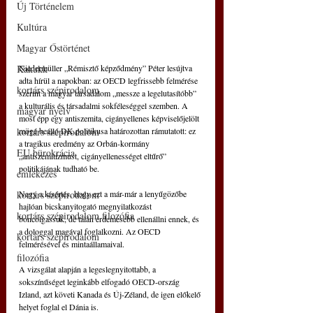
Új Történelem
Kultúra
Magyar Őstörténet
Kakukk
Niedermüller „Rémisztő képződmény” Péter lesújtva 
adta hírül a napokban: az OECD legfrissebb felmérése 
kortárs szépirodalom
szerint a magyar társadalom „messze a legelutasítóbb” 
a kulturális és társadalmi sokféleséggel szemben. A 
magyar nyelv
most épp egy antiszemita, cigányellenes képviselőjelölt 
kortárs szépirodalom
mögé beálló DK politikusa határozottan rámutatott: ez 
a tragikus eredmény az Orbán-kormány 
EU bürokrácia
„antiszemitizmust, cigányellenességet eltűrő” 
politikájának tudható be.
emlékezés
kortárs szépirodalom
Nagy a kísértés, hogy ezt a már-már a lenyűgözőbe 
hajlóan bicskanyitogató megnyilatkozást 
kortárs szépirodalom filozófia
boncolgassuk, de talán érdemesebb ellenállni ennek, és 
a dologgal magával foglalkozni. Az OECD 
kortárs szépirodalom
felmérésével és mintaállamaival.
filozófia
A vizsgálat alapján a legeslegnyitottabb, a 
sokszínűséget leginkább elfogadó OECD-ország 
Izland, azt követi Kanada és Új-Zéland, de igen előkelő 
helyet foglal el Dánia is.