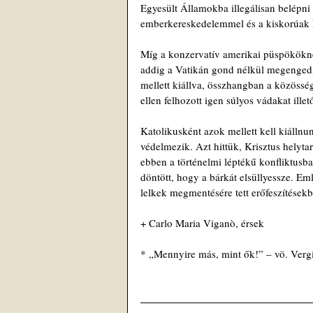
Egyesült Államokba illegálisan belépn
emberkereskedelemmel és a kiskorúak k
Míg a konzervatív amerikai püspököknek
addig a Vatikán gond nélkül megengedi
mellett kiállva, összhangban a közössé
ellen felhozott igen súlyos vádakat illet
Katolikusként azok mellett kell kiállnun
védelmezik. Azt hittük, Krisztus helyta
ebben a történelmi léptékű konfliktusban
döntött, hogy a bárkát elsüllyessze. E
lelkek megmentésére tett erőfeszítések
+ Carlo Maria Viganò, érsek
* „Mennyire más, mint ők!” – vö. Verg