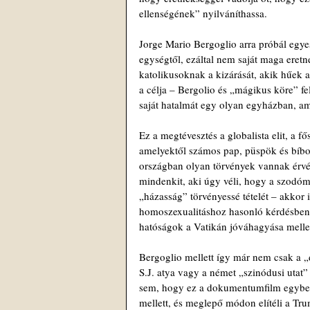
ellenségének” nyilváníthassa.
Jorge Mario Bergoglio arra próbál egye
egységtől, ezáltal nem saját maga eret
katolikusoknak a kizárását, akik hűek
a célja – Bergolio és „mágikus köre” fe
saját hatalmát egy olyan egyházban, am
Ez a megtévesztés a globalista elit, a 
amelyektől számos pap, püspök és bíbor
országban olyan törvények vannak érv
mindenkit, aki úgy véli, hogy a szodóm
„házasság” törvényessé tételét – akkor i
homoszexualitáshoz hasonló kérdésben Be
hatóságok a Vatikán jóváhagyása mellet
Bergoglio mellett így már nem csak a „
S.J. atya vagy a német „szinódusi utat
sem, hogy ez a dokumentumfilm egyben k
mellett, és meglepő módon elítéli a Tru