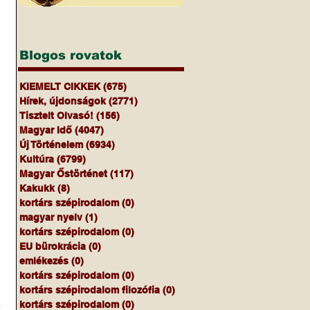
 
Blogos rovatok
 
KIEMELT CIKKEK
(675)
675 bejegyzés
Hírek, újdonságok
(2771)
2771 bejegyzés
Tisztelt Olvasó!
(156)
156 bejegyzés
Magyar Idő
(4047)
4047 bejegyzés
Új Történelem
(6934)
6934 bejegyzés
Kultúra
(6799)
6799 bejegyzés
Magyar Őstörténet
(117)
117 bejegyzés
Kakukk
(8)
8 bejegyzés
kortárs szépirodalom
(0)
0 bejegyzés
magyar nyelv
(1)
1 bejegyzés
kortárs szépirodalom
(0)
0 bejegyzés
EU bürokrácia
(0)
0 bejegyzés
emlékezés
(0)
0 bejegyzés
kortárs szépirodalom
(0)
0 bejegyzés
kortárs szépirodalom filozófia
(0)
0 bejegyzés
 
kortárs szépirodalom
(0)
0 bejegyzés