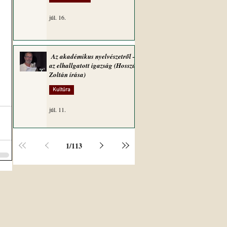
júl. 16.
Az akadémikus nyelvészetről –
az elhallgatott igazság (Hosszú
Zoltán írása)
Kultúra
júl. 11.
1
/
113