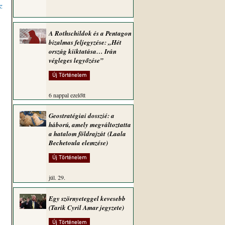
z
A Rothschildok és a Pentagon
bizalmas feljegyzése: „Hét
ország kiiktatása… Irán
végleges legyőzése”
Új Történelem
6 nappal ezelőtt
Geostratégiai dosszié: a
háború, amely megváltoztatta
a hatalom földrajzát (Laala
Bechetoula elemzése)
Új Történelem
júl. 29.
Egy szörnyeteggel kevesebb
(Tarik Cyril Amar jegyzete)
Új Történelem