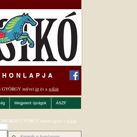
 HONLAPJA
 GYÖRGY művei
itt
és a
wikin
ség
Megjelent újságok
ÁSZF
OMOKOS GYÖRGY művei
itt
és a
wikin