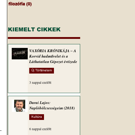
filozófia
(0)
0 bejegyzés
 
KIEMELT CIKKEK
VAXÓRIA KRÓNIKÁJA ‒ A
Korvid hadművelet és a
Láthatatlan Gépezet évtizede
Új Történelem
3 nappal ezelőtt
Darai Lajos:
Naplóbölcsességeim (2018)
Kultúra
6 nappal ezelőtt