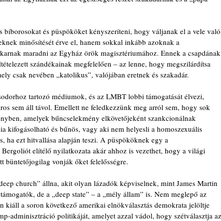
s bíborosokat és püspököket kényszeríteni, hogy váljanak el a vele való
neknek minősítését érve el, hanem sokkal inkább azoknak a 
 akarnak maradni az Egyház örök magisztériumához. Ennek a csapdának
ltételezett szándékainak megfelelően – az lenne, hogy megszilárdítsa 
ely csak nevében „katolikus”, valójában eretnek és szakadár.
fősodorhoz tartozó médiumok, és az LMBT lobbi támogatását élvezi, 
os sem áll távol. Emellett ne feledkezzünk meg arról sem, hogy sok 
ényben, amelyek bűncselekmény elkövetőjeként szankcionálnak 
ia kifogásolható és bűnös, vagy aki nem helyesli a homoszexuális 
s, ha ezt hitvallása alapján teszi. A püspököknek egy a 
rgoliót elítélő nyilatkozata akár ahhoz is vezethet, hogy a világi 
t büntetőjogilag vonják őket felelősségre.
deep church” állna, akit olyan lázadók képviselnek, mint James Martin 
” támogatók, de a „deep state” – a „mély állam” is. Nem meglepő az 
iáll a soron következő amerikai elnökválasztás demokrata jelöltje 
mp-adminisztráció politikáját, amelyet azzal vádol, hogy szétválasztja az