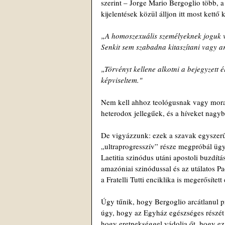
szerint – Jorge Mario Bergoglio több, a
kijelentések közül álljon itt most kettő
„A homoszexuális személyeknek joguk v
Senkit sem szabadna kitaszítani vagy ar
„Törvényt kellene alkotni a bejegyzett é
képviseltem."
Nem kell ahhoz teológusnak vagy morali
heterodox jellegűek, és a híveket nagy
De vigyázzunk: ezek a szavak egyszerűen
„ultraprogresszív” része megpróbál ügy
Laetitia szinódus utáni apostoli buzdítá
amazóniai szinódussal és az utálatos P
a Fratelli Tutti enciklika is megerősített 
Úgy tűnik, hogy Bergoglio arcátlanul pró
úgy, hogy az Egyház egészséges részét 
hogy eretnekséggel vádolja őt, hogy ez