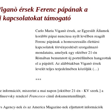
 Viganò érsek Ferenc pápának a
i kapcsolatokat támogató
Carlo Maria Viganò érsek, az Egyesült Államok 
korábbi pápai nunciusa nyílt levélben reagált 
Ferenc pápának a homoszexuális élettársi 
kapcsolatok törvényesítését szorgalmazó 
mondataira, amelyek egy október 21-én 
Rómában bemutatott új portréfilmben hangzottak
el a pápától. Az alábbiakban Viganò érsek 
levelét teljes terjedelmében közöljük (…)
***
 információt, miszerint a mai napon [október 21-én - KV szerk.] a 
Afineevsky rendező 
Francesco
 című dokumentumfilmjét.
 Agency-nek és az America Magazine-nek eljuttatott információk 