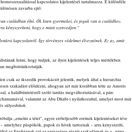
 homoszexualitással kapcsolatos kijelentését tartalmazza. E különféle 
 különösen zavarba ejtő:
an családban élni. Ők Isten gyermekei, és joguk van a családhoz. 
ra kényszeríteni, hogy e miatt szenvedjen."
lettársi kapcsolatról. Így törvényes védelmet élveznének. Ez az, amit 
stának lenni, hogy tudjuk, az ilyen kijelentések teljes mértékben 
ban megbotránkoztatják.
 csak az ikszedik provokációt jelentik, melyek által a hierarchia 
esen szakadást előidézni, ahogyan azt már korábban tette az Amoris 
ssal, a halálbüntetésről szóló tanítás megváltoztatásával, a pán-
achamamával, valamint az Abu Dhabi-i nyilatkozattal, amelyet most már
és súlyosbított.
bálja „emelni a tétet”, egyre erőteljesebb eretnek kijelentéseket téve 
– amelyhez püspökök, papok és hívek tartoznak – arra kényszeríti, 
által az Egyháznak ezt az egészséges részét szakadárnak és a „pápa 