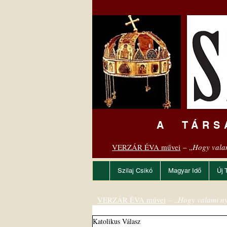
A TÁRS
VERZÁR ÉVA művei
– „
Hogy vala
Szilaj Csikó
Magyar Idő
Új 
VERZÁR ÉVA művei
– „
Hogy valami ny
Katolikus Válasz