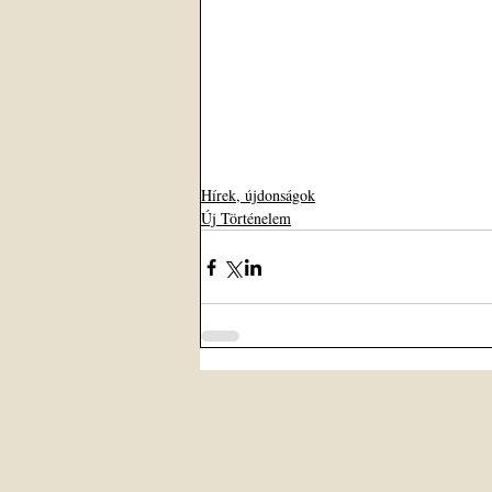
Hírek, újdonságok
Új Történelem