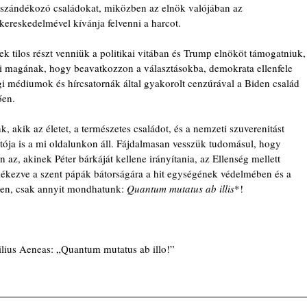
i szándékozó családokat, miközben az elnök valójában az 
ereskedelmével kívánja felvenni a harcot.
 tilos részt venniük a politikai vitában és Trump elnököt támogatniuk,
 magának, hogy beavatkozzon a választásokba, demokrata ellenfele 
gi médiumok és hírcsatornák által gyakorolt cenzúrával a Biden család 
ően.
k, akik az életet, a természetes családot, és a nemzeti szuverenitást 
rtója is a mi oldalunkon áll. Fájdalmasan vesszük tudomásul, hogy 
 az, akinek Péter bárkáját kellene irányítania, az Ellenség mellett 
mlékezve a szent pápák bátorságára a hit egységének védelmében és a 
ben, csak annyit mondhatunk: 
Quantum mutatus ab illis
*!
ilius Aeneas: „Quantum mutatus ab illo!”