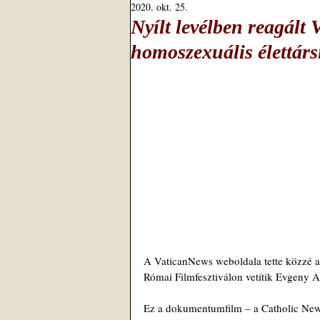
2020. okt. 25.
Nyílt levélben reagált
homoszexuális élettárs
A VaticanNews weboldala tette közzé az
Római Filmfesztiválon vetítik Evgeny 
Ez a dokumentumfilm – a Catholic News