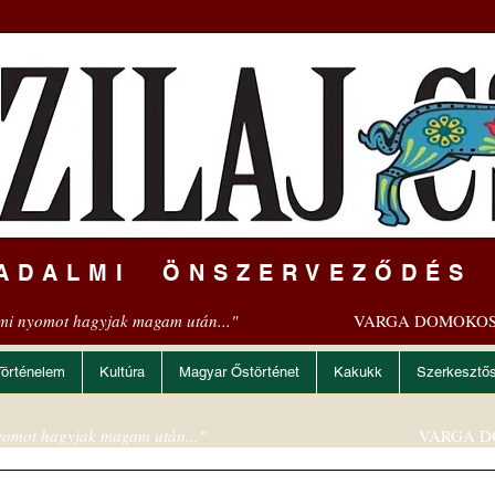
ADALMI ÖNSZERVEZŐDÉS
mi nyomot hagyjak magam után..."
VARGA DOMOKOS
Történelem
Kultúra
Magyar Őstörténet
Kakukk
Szerkesztő
omot hagyjak magam után..."
VARGA D