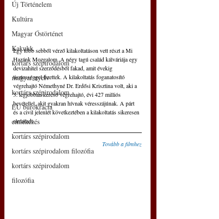
Új Történelem
Kultúra
Magyar Őstörténet
Kakukk
Egy több sebből vérző kilakoltatáson vett részt a Mi 
Hazánk Mozgalom. A négy tagú család kálváriája egy 
kortárs szépirodalom
devizahitel szerződésből fakad, amit évekig 
tisztességgel fizettek. A kilakoltatás foganatosító 
magyar nyelv
végrehajtó Némethyné Dr. Erdősi Krisztina volt, aki a 
kortárs szépirodalom
3. legjobban kereső végrehajtó, évi 427 milliós 
bevétellel, akit gyakran hívnak véresszájúnak. A párt 
EU bürokrácia
és a civil jelenlét következtében a kilakoltatás sikeresen 
elmaradt.
emlékezés
kortárs szépirodalom
Tovább a filmhez
kortárs szépirodalom filozófia
kortárs szépirodalom
filozófia