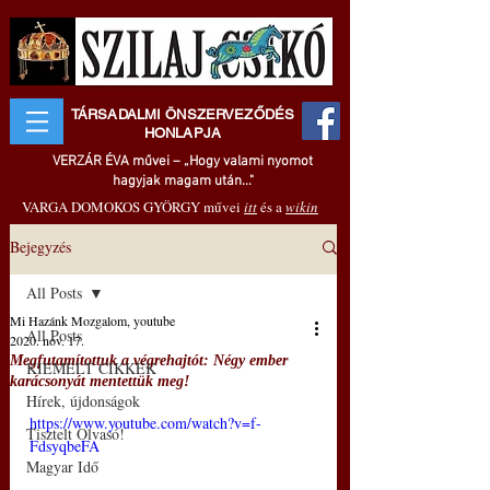
TÁRSADALMI ÖNSZERVEZŐDÉS
HONLAPJA
VERZÁR ÉVA művei – „Hogy valami nyomot
hagyjak magam után..."
VARGA DOMOKOS GYÖRGY művei
itt
és a
wikin
Bejegyzés
All Posts
Mi Hazánk Mozgalom, youtube
All Posts
2020. nov. 17.
Megfutamítottuk a végrehajtót: Négy ember
KIEMELT CIKKEK
karácsonyát mentettük meg!
Hírek, újdonságok
https://www.youtube.com/watch?v=f-
Tisztelt Olvasó!
FdsyqbeFA
Magyar Idő