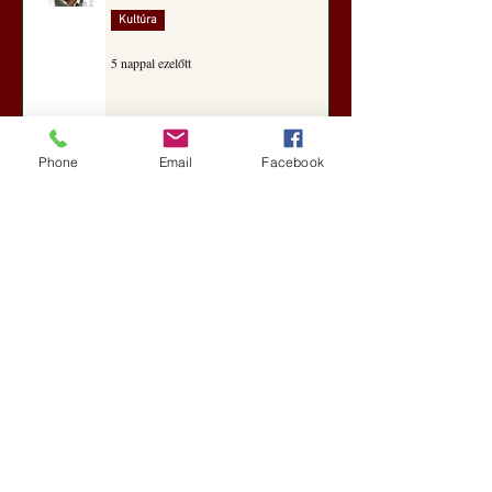
Kultúra
5 nappal ezelőtt
A Rothschildok és a Pentagon
Phone
Email
Facebook
bizalmas feljegyzése: „Hét ország
kiiktatása… Irán végleges
legyőzése”
Új Történelem
5 nappal ezelőtt
Geostratégiai dosszié: a háború,
amely megváltoztatta a hatalom
földrajzát (Laala Bechetoula
elemzése)
Új Történelem
júl. 29.