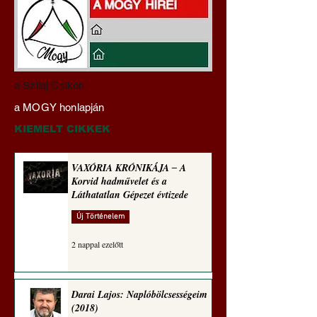
Pokol prof 4x ‒ Tiszás
Pokol prof: A HAZ
a Szilaj Csikón
szakértelem ‒ Háromféle
TŐKE AZ
a MOGY honlapján
módon közelít
RABLÓTŐKE? (Tal
egetrengető
Hedvig posztajánló
KIEMELT CIKKEK
zseninkhez (Tallián
Hedvig posztajánlója)
VAXÓRIA KRÓNIKÁJA ‒ A
Korvid hadművelet és a
Láthatatlan Gépezet évtizede
Új Történelem
2 nappal ezelőtt
Darai Lajos: Naplóbölcsességeim
(2018)