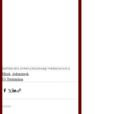
balliberális önkény
közösségi média
cenzúra
Hírek, újdonságok
Új Történelem