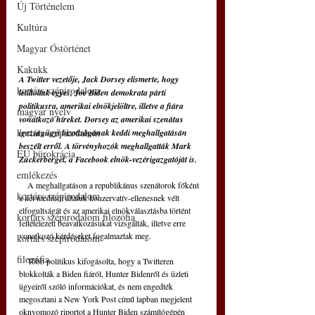
Új Történelem
Kultúra
Magyar Őstörténet
Kakukk
A Twitter vezetője, Jack Dorsey elismerte, hogy 
kortárs szépirodalom
letiltottak egyes, Joe Biden demokrata párti 
politikusra, amerikai elnökjelöltre, illetve a fiára 
magyar nyelv
vonatkozó híreket. Dorsey az amerikai szenátus 
kortárs szépirodalom
igazságügyi bizottságának keddi meghallgatásán 
beszélt erről. A törvényhozók meghallgatták Mark 
EU bürokrácia
Zuckerberget, a Facebook elnök-vezérigazgatóját is.
emlékezés
    A meghallgatáson a republikánus szenátorok főként 
kortárs szépirodalom
a két médium általuk konzervatív-ellenesnek vélt 
elfogultságát és az amerikai elnökválasztásba történt 
kortárs szépirodalom filozófia
feltételezett beavatkozásukat vizsgálták, illetve erre 
vonatkozó kérdéseket fogalmaztak meg.
kortárs szépirodalom
filozófia
    Több politikus kifogásolta, hogy a Twitteren 
blokkolták a Biden fiáról, Hunter Bidenről és üzleti 
ügyeiről szóló információkat, és nem engedték 
megosztani a New York Post című lapban megjelent 
oknyomozó riportot a Hunter Biden számítógépén 