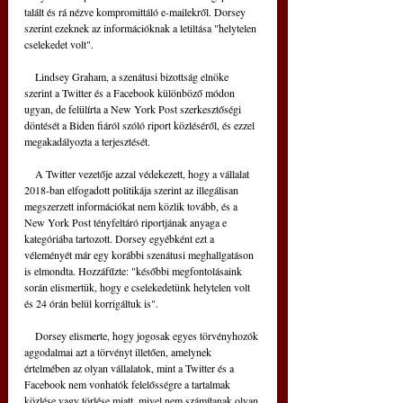
talált és rá nézve kompromittáló e-mailekről. Dorsey 
szerint ezeknek az információknak a letiltása "helytelen 
cselekedet volt".
    Lindsey Graham, a szenátusi bizottság elnöke 
szerint a Twitter és a Facebook különböző módon 
ugyan, de felülírta a New York Post szerkesztőségi 
döntését a Biden fiáról szóló riport közléséről, és ezzel 
megakadályozta a terjesztését.
    A Twitter vezetője azzal védekezett, hogy a vállalat 
2018-ban elfogadott politikája szerint az illegálisan 
megszerzett információkat nem közlik tovább, és a 
New York Post tényfeltáró riportjának anyaga e 
kategóriába tartozott. Dorsey egyébként ezt a 
véleményét már egy korábbi szenátusi meghallgatáson 
is elmondta. Hozzáfűzte: "későbbi megfontolásaink 
során elismertük, hogy e cselekedetünk helytelen volt 
és 24 órán belül korrigáltuk is".
    Dorsey elismerte, hogy jogosak egyes törvényhozók 
aggodalmai azt a törvényt illetően, amelynek 
értelmében az olyan vállalatok, mint a Twitter és a 
Facebook nem vonhatók felelősségre a tartalmak 
közlése vagy törlése miatt, mivel nem számítanak olyan 