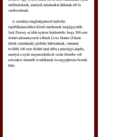
médiumoknak, amelyek tartalmakat állítanak elő és 
szerkesztenek.
    A szenátusi meghallgatásról tudósító, 
republikánusokhoz közeli médiumok megjegyezték: 
Jack Dorsey az idén nyáron bejelentette, hogy 200 ezer 
dollárt adományozott a Black Lives Matter (Fekete 
életek számítanak) globális hálózatának, valamint 
további 100 ezer dollárt utalt abba a pénzügyi alapba, 
amelyet a nyári megmozdulások során őrizetbe vett 
erőszakos tüntetők óvadékának összegyűjtésére hoztak 
létre.