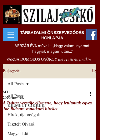
TÁRSADALMI ÖNSZERVEZŐDÉS
HONLAPJA
VERZÁR ÉVA művei – „Hogy valami nyomot
hagyjak magam után..."
VARGA DOMOKOS GYÖRGY művei
itt
és a
wikin
Bejegyzés
All Posts
MTI
All Posts
2020. nov. 18.
A Twitter vezetője elismerte, hogy letiltottak egyes,
KIEMELT CIKKEK
Joe Bidenre vonatkozó híreket
Hírek, újdonságok
Tisztelt Olvasó!
Magyar Idő