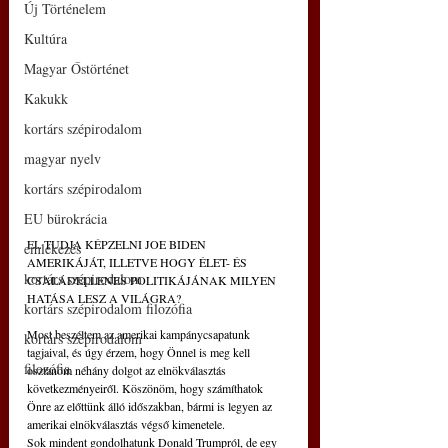
Új Történelem
Kultúra
Magyar Őstörténet
Kakukk
kortárs szépirodalom
magyar nyelv
kortárs szépirodalom
EU bürokrácia
EL TUDJA KÉPZELNI JOE BIDEN 
emlékezés
AMERIKÁJÁT, ILLETVE HOGY ÉLET- ÉS 
kortárs szépirodalom
CSALÁDELLENES POLITIKÁJÁNAK MILYEN 
HATÁSA LESZ A VILÁGRA?
kortárs szépirodalom filozófia
Most beszéltem az amerikai kampánycsapatunk 
kortárs szépirodalom
tagjaival, és úgy érzem, hogy Önnel is meg kell 
filozófia
osztanom néhány dolgot az elnökválasztás 
következményeiről. Köszönöm, hogy számíthatok 
Önre az előttünk álló időszakban, bármi is legyen az 
amerikai elnökválasztás végső kimenetele.
Sok mindent gondolhatunk Donald Trumpról, de egy 