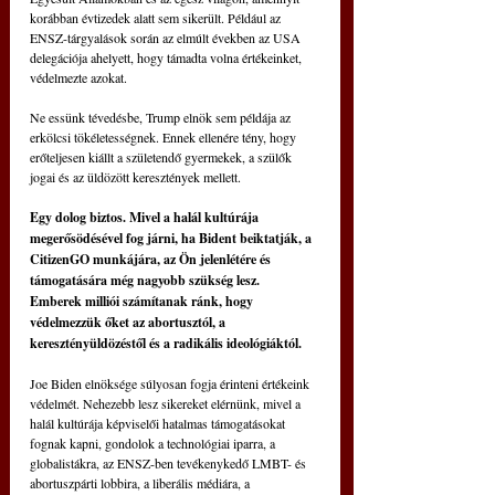
korábban évtizedek alatt sem sikerült. Például az 
ENSZ-tárgyalások során az elmúlt években az USA 
delegációja ahelyett, hogy támadta volna értékeinket, 
védelmezte azokat.
Ne essünk tévedésbe, Trump elnök sem példája az 
erkölcsi tökéletességnek. Ennek ellenére tény, hogy 
erőteljesen kiállt a születendő gyermekek, a szülők 
jogai és az üldözött keresztények mellett.
Egy dolog biztos. Mivel a halál kultúrája 
megerősödésével fog járni, ha Bident beiktatják, a 
CitizenGO munkájára, az Ön jelenlétére és 
támogatására még nagyobb szükség lesz.
Emberek milliói számítanak ránk, hogy 
védelmezzük őket az abortusztól, a 
keresztényüldözéstől és a radikális ideológiáktól.
Joe Biden elnöksége súlyosan fogja érinteni értékeink 
védelmét. Nehezebb lesz sikereket elérnünk, mivel a 
halál kultúrája képviselői hatalmas támogatásokat 
fognak kapni, gondolok a technológiai iparra, a 
globalistákra, az ENSZ-ben tevékenykedő LMBT- és 
abortuszpárti lobbira, a liberális médiára, a 