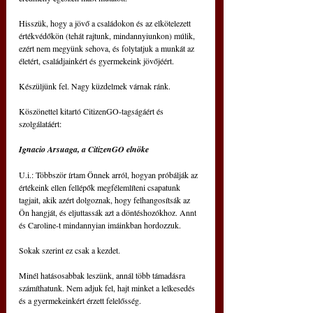
Hisszük, hogy a jövő a családokon és az elkötelezett 
értékvédőkön (tehát rajtunk, mindannyiunkon) múlik, 
ezért nem megyünk sehova, és folytatjuk a munkát az 
életért, családjainkért és gyermekeink jövőjéért.
Készüljünk fel. Nagy küzdelmek várnak ránk.
Köszönettel kitartó CitizenGO-tagságáért és 
szolgálatáért:
Ignacio Arsuaga, a CitizenGO elnöke
U.i.: Többször írtam Önnek arról, hogyan próbálják az 
értékeink ellen fellépők megfélemlíteni csapatunk 
tagjait, akik azért dolgoznak, hogy felhangosítsák az 
Ön hangját, és eljuttassák azt a döntéshozókhoz. Annt 
és Caroline-t mindannyian imáinkban hordozzuk.
Sokak szerint ez csak a kezdet.
Minél hatásosabbak leszünk, annál több támadásra 
számíthatunk. Nem adjuk fel, hajt minket a lelkesedés 
és a gyermekeinkért érzett felelősség.