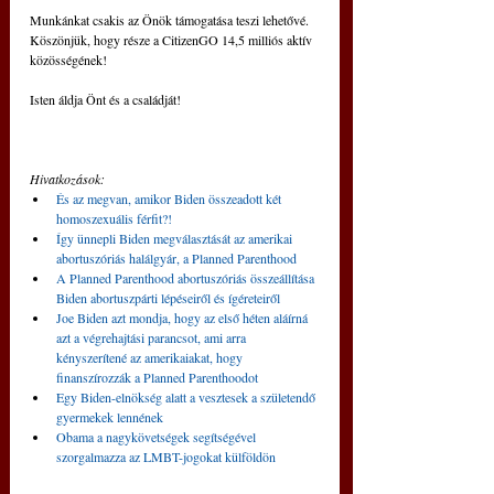
Munkánkat csakis az Önök támogatása teszi lehetővé. 
Köszönjük, hogy része a CitizenGO 14,5 milliós aktív 
közösségének!
Isten áldja Önt és a családját!
Hivatkozások:
És az megvan, amikor Biden összeadott két 
homoszexuális férfit?!
Így ünnepli Biden megválasztását az amerikai 
abortuszóriás halálgyár, a Planned Parenthood
A Planned Parenthood abortuszóriás összeállítása 
Biden abortuszpárti lépéseiről és ígéreteiről
Joe Biden azt mondja, hogy az első héten aláírná 
azt a végrehajtási parancsot, ami arra 
kényszerítené az amerikaiakat, hogy 
finanszírozzák a Planned Parenthoodot
Egy Biden-elnökség alatt a vesztesek a születendő 
gyermekek lennének
Obama a nagykövetségek segítségével 
szorgalmazza az LMBT-jogokat külföldön