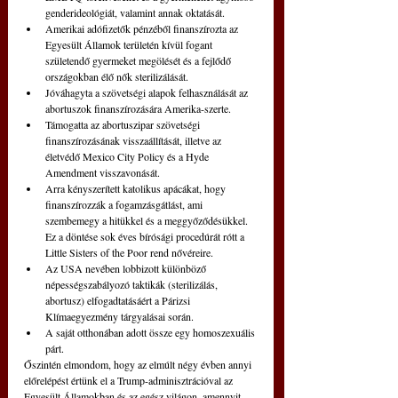
genderideológiát, valamint annak oktatását.  
Amerikai adófizetők pénzéből finanszírozta az 
Egyesült Államok területén kívül fogant 
születendő gyermeket megölését és a fejlődő 
országokban élő nők sterilizálását.  
Jóváhagyta a szövetségi alapok felhasználását az 
abortuszok finanszírozására Amerika-szerte.  
Támogatta az abortuszipar szövetségi 
finanszírozásának visszaállítását, illetve az 
életvédő Mexico City Policy és a Hyde 
Amendment visszavonását.  
Arra kényszerített katolikus apácákat, hogy 
finanszírozzák a fogamzásgátlást, ami 
szembemegy a hitükkel és a meggyőződésükkel. 
Ez a döntése sok éves bírósági procedúrát rótt a 
Little Sisters of the Poor rend nővéreire.  
Az USA nevében lobbizott különböző 
népességszabályozó taktikák (sterilizálás, 
abortusz) elfogadtatásáért a Párizsi 
Klímaegyezmény tárgyalásai során.  
A saját otthonában adott össze egy homoszexuális 
párt. 
Őszintén elmondom, hogy az elmúlt négy évben annyi 
előrelépést értünk el a Trump-adminisztrációval az 
Egyesült Államokban és az egész világon, amennyit 