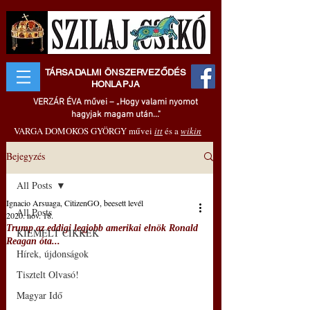
TÁRSADALMI ÖNSZERVEZŐDÉS
HONLAPJA
VERZÁR ÉVA művei – „Hogy valami nyomot
hagyjak magam után..."
VARGA DOMOKOS GYÖRGY művei
itt
és a
wikin
Bejegyzés
All Posts
Ignacio Arsuaga, CitizenGO, beesett levél
All Posts
2020. nov. 18.
Trump az eddigi legjobb amerikai elnök Ronald
KIEMELT CIKKEK
Reagan óta...
Hírek, újdonságok
Tisztelt Olvasó!
Magyar Idő