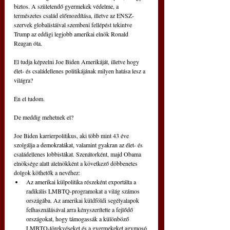
biztos. A születendő gyermekek védelme, a 
természetes család előmozdítása, illetve az ENSZ-
szervek globalistáival szembeni fellépést tekintve 
Trump az eddigi legjobb amerikai elnök Ronald 
Reagan óta.
El tudja képzelni Joe Biden Amerikáját, illetve hogy 
élet- és családellenes politikájának milyen hatása lesz a 
világra?
Én el tudom.
De meddig mehetnek el?
Joe Biden karrierpolitikus, aki több mint 43 éve 
szolgálja a demokratákat, valamint gyakran az élet- és 
családellenes lobbistákat. Szenátorként, majd Obama 
elnöksége alatt alelnökként a következő döbbenetes 
dolgok köthetők a nevéhez: 
Az amerikai külpolitika részeként exportálta a 
radikális LMBTQ-programokat a világ számos 
országába. Az amerikai küldföldi segélyalapok 
felhasználásával arra kényszerítette a fejlődő 
országokat, hogy támogassák a különböző 
LMBTQ-törekvéseket és a gyermekeket agymosó 