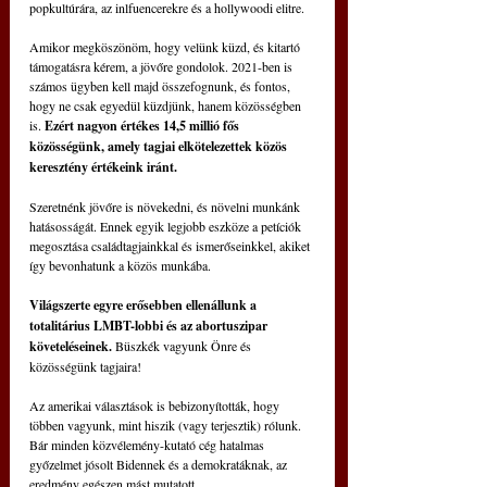
popkultúrára, az inlfuencerekre és a hollywoodi elitre.
Amikor megköszönöm, hogy velünk küzd, és kitartó 
támogatásra kérem, a jövőre gondolok. 2021-ben is 
számos ügyben kell majd összefognunk, és fontos, 
hogy ne csak egyedül küzdjünk, hanem közösségben 
is. 
Ezért nagyon értékes 14,5 millió fős 
közösségünk, amely tagjai elkötelezettek közös 
keresztény értékeink iránt.
Szeretnénk jövőre is növekedni, és növelni munkánk 
hatásosságát. Ennek egyik legjobb eszköze a petíciók 
megosztása családtagjainkkal és ismerőseinkkel, akiket 
így bevonhatunk a közös munkába.
Világszerte egyre erősebben ellenállunk a 
totalitárius LMBT-lobbi és az abortuszipar 
követeléseinek.
 Büszkék vagyunk Önre és 
közösségünk tagjaira!
Az amerikai választások is bebizonyították, hogy 
többen vagyunk, mint hiszik (vagy terjesztik) rólunk. 
Bár minden közvélemény-kutató cég hatalmas 
győzelmet jósolt Bidennek és a demokratáknak, az 
eredmény egészen mást mutatott.