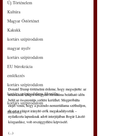
Új Történelem
Kultúra
Magyar Őstörténet
Kakukk
kortárs szépirodalom
magyar nyelv
kortárs szépirodalom
EU bürokrácia
emlékezés
kortárs szépirodalom
Donald Trump történelmi érdeme, hogy megsejtette: az 
kortárs szépirodalom filozófia
amerikaiak világot felügyelő birodalma belátható időn 
belül az összeomlás szélére kerülhet. Megpróbálta 
kortárs szépirodalom
elejét venni, hogy a pszeudo-nemzetállama széthulljon, 
de ezt a világot irányító erők megakadályozták – 
filozófia
nyilatkozta lapunknak adott interjújában Bogár László 
közgazdász, volt országgyűlési képviselő.
(...)