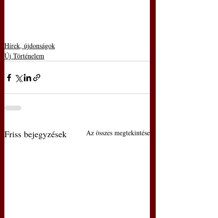
Hírek, újdonságok
Új Történelem
Friss bejegyzések
Az összes megtekintése