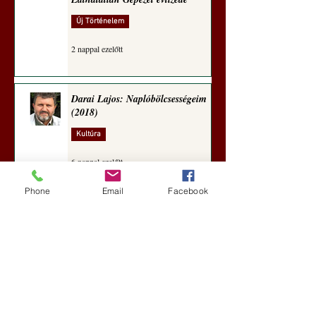
Új Történelem
2 nappal ezelőtt
Darai Lajos: Naplóbölcsességeim
(2018)
Kultúra
6 nappal ezelőtt
Phone
Email
Facebook
A Rothschildok és a Pentagon
bizalmas feljegyzése: „Hét ország
kiiktatása… Irán végleges
legyőzése”
Új Történelem
6 nappal ezelőtt