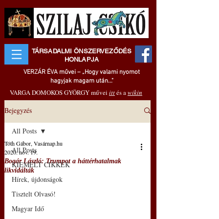
TÁRSADALMI ÖNSZERVEZŐDÉS
HONLAPJA
VERZÁR ÉVA művei – „Hogy valami nyomot
hagyjak magam után..."
VARGA DOMOKOS GYÖRGY művei
itt
és a
wikin
Bejegyzés
All Posts
Tóth Gábor, Vasárnap.hu
All Posts
2020. nov. 19.
Bogár László: Trumpot a háttérhatalmak
KIEMELT CIKKEK
likvidálták
Hírek, újdonságok
Tisztelt Olvasó!
Magyar Idő