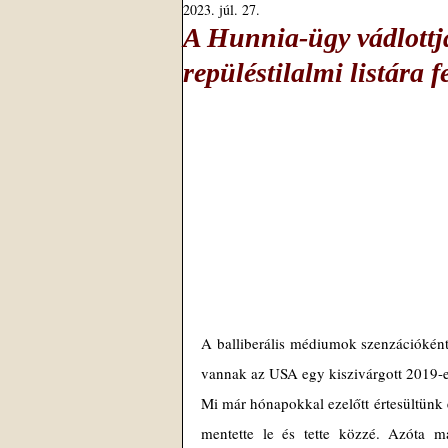
2023. júl. 27.
A Hunnia-ügy vádlottj
repüléstilalmi listára 
A balliberális médiumok szenzációként t
vannak az USA egy kiszivárgott 2019-es 
Mi már hónapokkal ezelőtt értesültünk er
mentette le és tette közzé. Azóta ma