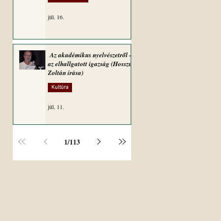
júl. 16.
Az akadémikus nyelvészetről –
az elhallgatott igazság (Hosszú
Zoltán írása)
Kultúra
júl. 11.
1
/
113