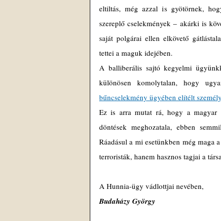
eltiltás, még azzal is gyötörnek, h
szereplő cselekmények – akárki is köve
saját polgárai ellen elkövető gátlást
tettei a maguk idejében.
A balliberális sajtó kegyelmi ügyünk
különösen komolytalan, hogy ugy
bűncselekmény ügyében elítélt személ
Ez is arra mutat rá, hogy a magyar 
döntések meghozatala, ebben semmily
Ráadásul a mi esetünkben még maga a 
terroristák, hanem hasznos tagjai a tár
A Hunnia-ügy vádlottjai nevében,
Budaházy György