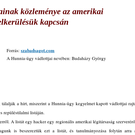
ainak közleménye az amerikai
felkerülésük kapcsán
szabadsagot.com
Forrás: 
A Hunnia-ügy vádlottjai nevében: Budaházy György
álalják a hírt, miszerint a Hunnia-ügy kegyelmet kapott vádlottjai rajta
repüléstilalmi listáján.
ről. A listát egy hacker egy regionális amerikai légitársaság szerveréről
gunk is beszereztük ezt a listát, és tanulmányozása folytán arra a