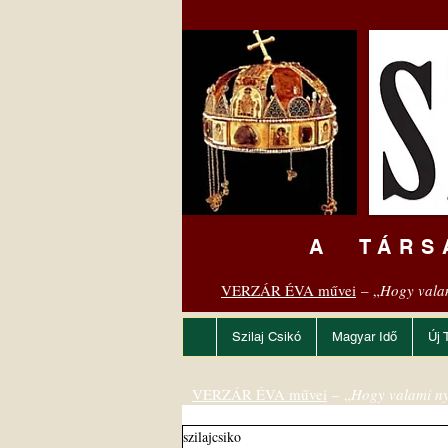
A TÁRS
VERZÁR ÉVA művei
– „
Hogy vala
Szilaj Csikó
Magyar Idő
Új 
VERZÁR ÉVA művei
– „
Hogy valami ny
szilajcsiko