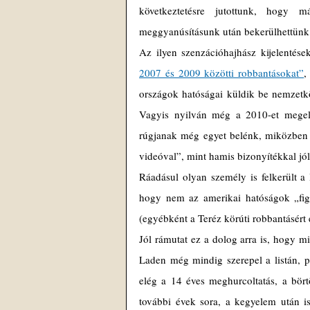
következtetésre jutottunk, hogy 
meggyanúsításunk után bekerülhettünk e
Az ilyen szenzációhajhász kijelentése
2007 és 2009 közötti robbantásokat”
,
országok hatóságai küldik be nemzetkö
Vagyis nyilván még a 2010-et megelő
rúgjanak még egyet belénk, miközben a 
videóval”, mint hamis bizonyítékkal jól 
Ráadásul olyan személy is felkerült a l
hogy nem az amerikai hatóságok „figy
(egyébként a Teréz körúti robbantásért elí
Jól rámutat ez a dolog arra is, hogy mi
Laden még mindig szerepel a listán, 
elég a 14 éves meghurcoltatás, a börtön
további évek sora, a kegyelem után is 