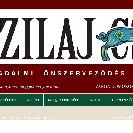
ADALMI ÖNSZERVEZŐDÉS
mi nyomot hagyjak magam után..."
VARGA DOMOKOS
Történelem
Kultúra
Magyar Őstörténet
Kakukk
Szerkesztő
omot hagyjak magam után..."
VARGA D