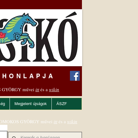
 HONLAPJA
 GYÖRGY művei
itt
és a
wikin
ség
Megjelent újságok
ÁSZF
OMOKOS GYÖRGY művei
itt
és a
wikin