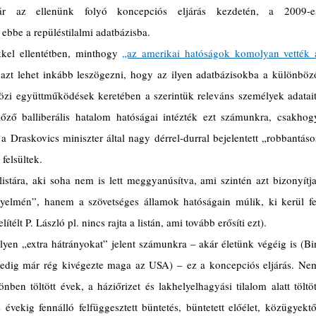
már az ellenünk folyó koncepciós eljárás kezdetén, a 2009-es
bbe a repüléstilalmi adatbázisba.
kkel ellentétben, minthogy 
„az amerikai hatóságok komolyan vették a
 azt lehet inkább leszögezni, hogy az ilyen adatbázisokba a különböző
zi együttműködések keretében a szerintük releváns személyek adatait.
ző balliberális hatalom hatóságai intézték ezt számunkra, csakhogy
Draskovics miniszter által nagy dérrel-durral bejelentett „robbantásos
felsültek.
istára, aki soha nem is lett meggyanúsítva, ami szintén azt bizonyítja,
elmén”, hanem a szövetséges államok hatóságain múlik, ki kerül fel
télt P. László pl. nincs rajta a listán, ami tovább erősíti ezt).
lyen „extra hátrányokat” jelent számunkra – akár életünk végéig is (Bin
pedig már rég kivégezte maga az USA) – ez a koncepciós eljárás. Nem
ben töltött évek, a háziőrizet és lakhelyelhagyási tilalom alatt töltött
évekig fennálló felfüggesztett büntetés, büntetett előélet, közügyektől