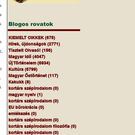
 
 
 
Blogos rovatok
KIEMELT CIKKEK
(675)
675 bejegyzés
 
Hírek, újdonságok
(2771)
2771 bejegyzés
 
Tisztelt Olvasó!
(156)
156 bejegyzés
Magyar Idő
(4047)
4047 bejegyzés
Új Történelem
(6934)
6934 bejegyzés
 
Kultúra
(6799)
6799 bejegyzés
Magyar Őstörténet
(117)
117 bejegyzés
 
Kakukk
(8)
8 bejegyzés
 
kortárs szépirodalom
(0)
0 bejegyzés
magyar nyelv
(1)
1 bejegyzés
kortárs szépirodalom
(0)
0 bejegyzés
EU bürokrácia
(0)
0 bejegyzés
emlékezés
(0)
0 bejegyzés
kortárs szépirodalom
(0)
0 bejegyzés
kortárs szépirodalom filozófia
(0)
0 bejegyzés
kortárs szépirodalom
(0)
0 bejegyzés