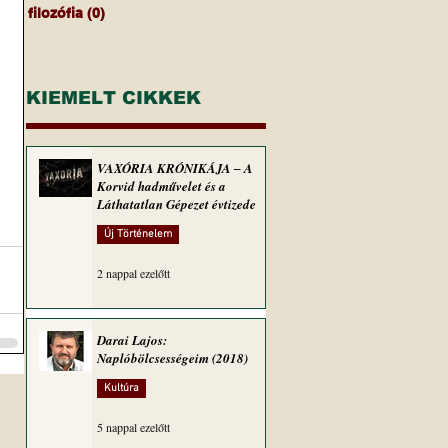
filozófia
(0)
0 bejegyzés
KIEMELT CIKKEK
VAXÓRIA KRÓNIKÁJA ‒ A
Korvid hadművelet és a
Láthatatlan Gépezet évtizede
Új Történelem
2 nappal ezelőtt
Darai Lajos:
Naplóbölcsességeim (2018)
Kultúra
5 nappal ezelőtt