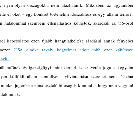
ogy ilyen-olyan országokba nem utazhatunk. Miközben az ügyünkben
tte el őket – egy konkrét történelmi időszakhoz és egy állami terrort a
alan hatalommal szembeni ellenálláshoz köthetők, akárcsak az ’56-osok
kel kapcsolatos ezen újabb hangulatkeltése ráadásul annak fényében
anezen 
USA elnöke tavaly kegyelmet adott több ezer kábítószer
ynek.
államfőnek és igazságügyi miniszternek is szuverén joga a kegyelmi
en külföldi állam semmilyen nyilvántartása szerepet nem játszhat.
minket jogerősen elmarasztaló bíróság is kimondta, hogy nem vagyunk
sadalomnak.