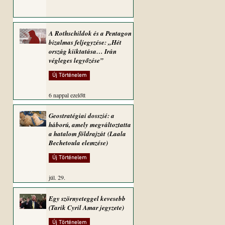
A Rothschildok és a Pentagon
bizalmas feljegyzése: „Hét
ország kiiktatása… Irán
végleges legyőzése”
Új Történelem
6 nappal ezelőtt
Geostratégiai dosszié: a
háború, amely megváltoztatta
a hatalom földrajzát (Laala
Bechetoula elemzése)
Új Történelem
júl. 29.
Egy szörnyeteggel kevesebb
(Tarik Cyril Amar jegyzete)
Új Történelem