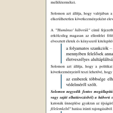
melléktermékei.
Solomon azt állítja, hogy valójában a
elkerülhetetlen következményeként elev
A 
"'Humánus' háborúk"
 című fejezet
erkölcsileg magasan az ellenfelei fölö
elvesztett életek és kényszerű kitelepíté
a folyamatos szankciók 
–
mennyiben felelősek annak
életveszélyes alultáplált
Solomon azt állítja, hogy a politikai
következményeiről teszi lehetővé, hogy
az emberek többsége elh
védelméről szólt.
Solomon negyedik fontos megállapítás
vagy saját elhatározásból) a háború s
katonák ünneplése gyakran az újságírók
félelemkeltő"
 hatása iránti rajongásából