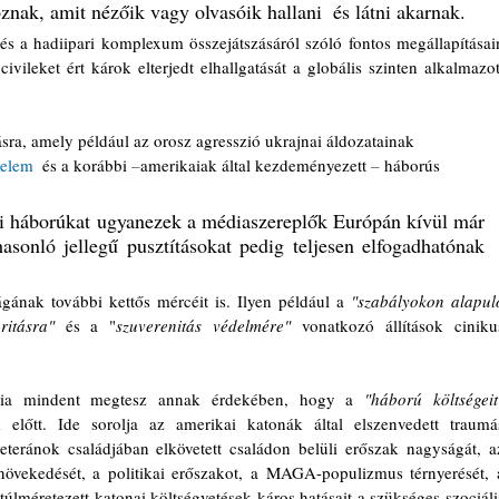
znak, amit nézőik vagy olvasóik hallani  és látni akarnak.
 és a hadiipari komplexum összejátszásáról szóló fontos megállapításain
vileket ért károk elterjedt elhallgatását a globális szinten alkalmazott
ásra, amely például az orosz agresszió ukrajnai áldozatainak 
yelem
  és a korábbi 
–
amerikaiak által kezdeményezett 
–
 háborús 
i háborúkat ugyanezek a médiaszereplők Európán kívül már 
asonló jellegű pusztításokat pedig teljesen elfogadhatónak 
gának további kettős mércéit is. Ilyen például a 
"szabályokon alapuló
gritásra"
 és a "
szuverenitás védelmére"
 vonatkozó állítások cinikus
dia mindent megtesz annak érdekében, hogy a 
"háború költségeit
m előtt. Ide sorolja az amerikai katonák által elszenvedett traumás
eteránok családjában elkövetett családon belüli erőszak nagyságát, az
növekedését, a politikai erőszakot, a MAGA-populizmus térnyerését, a
túlméretezett katonai költségvetések káros hatásait a szükséges szociális