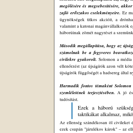
megölésére és megsebesítésére, akkor 
zajló erőszakos cselekményeire.
Ez ma
ügynökségek titkos akcióit, a drónha
valamint a katonai magánvállalkozók eg
háborúinak zömét nagyrészt a szemünk és
Második megállapítása, hogy az újságí
számolnak be a fegyveres beavatkoz
civilekre gyakorolt.
Solomon a média c
ellenőrzést (az újságírók azon vélt köt
Harmadik fontos témaként Solomon d
szemléletének terjesztésében.
A jó és
tudósítást. 
Ezek a háború szüksége
taktikákat alkalmaz, mikö
Az ellenség szándékosan öl civileket é
ezek csupán "járulékos károk" – az ell