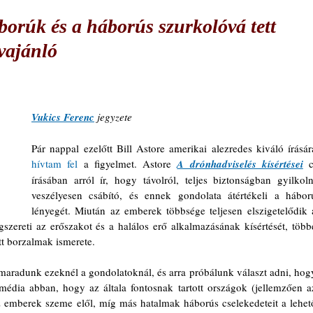
áborúk és a háborús szurkolóvá tett
vajánló
Vukics Ferenc
 jegyzete
hívtam fel
 a figyelmet. Astore 
A drónhadviselés kísértései
c
írásában arról ír, hogy távolról, teljes biztonságban gyilkolni
veszélyesen csábító, és ennek gondolata átértékeli a háború
lényegét. Miután az emberek többsége teljesen elszigetelődik a
szereti az erőszakot és a halálos erő alkalmazásának kísértését, többé
ott borzalmak ismerete. 
aradunk ezeknél a gondolatoknál, és arra próbálunk választ adni, hogy
 média abban, hogy az általa fontosnak tartott országok (jellemzően az
z emberek szeme elől, míg más hatalmak háborús cselekedeteit a lehető