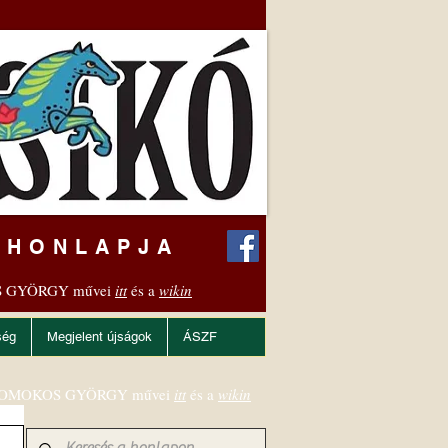
 HONLAPJA
 GYÖRGY művei
itt
és a
wikin
ség
Megjelent újságok
ÁSZF
OMOKOS GYÖRGY művei
itt
és a
wikin