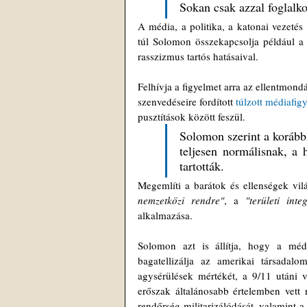
Sokan csak azzal foglalko
A média, a politika, a katonai vezetés
túl Solomon összekapcsolja például a ci
rasszizmus tartós hatásaival. 
Felhívja a figyelmet arra az ellentmond
szenvedéseire fordított 
túlzott médiafig
pusztítások között feszül. 
Solomon szerint a korább
teljesen normálisnak, a h
tartották. 
Megemlíti a barátok és ellenségek vilá
nemzetközi rendre"
, a 
"területi inte
alkalmazása.
Solomon azt is állítja, hogy a mé
bagatellizálja az amerikai társadalo
agysérülések mértékét, a 9/11 utáni v
erőszak általánosabb értelemben vett 
rendőrség militarizálódását, valamint a 