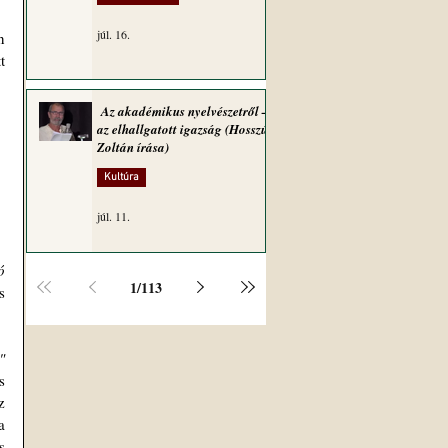
júl. 16.
 
 
Az akadémikus nyelvészetről –
az elhallgatott igazság (Hosszú
Zoltán írása)
Kultúra
júl. 11.
 
1
/
113
 
"
 
 
 
 