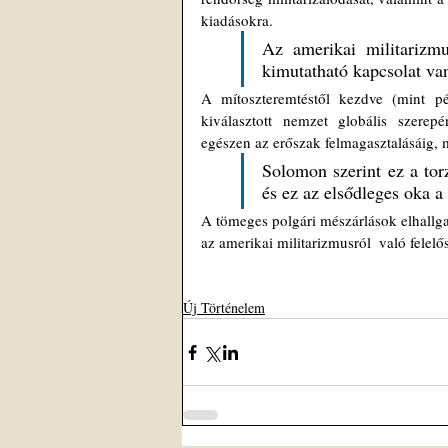
kiadásokra. 
Az amerikai militarizmu
kimutatható kapcsolat van
A mítoszteremtéstől kezdve (mint p
kiválasztott nemzet globális szerepén
egészen az erőszak felmagasztalásáig, m
Solomon szerint ez a torz
és ez az elsődleges oka a
A tömeges polgári mészárlások elhallga
az amerikai militarizmusról  való felel
Új Történelem