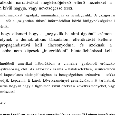
lkodó narratívákat megkérdőjelező eltérő nézeteket a 
 kívül hagyja, vagy nevetségessé teszi. 
információkat tagadják, minimalizálják és semlegesítik. A „szigorúan
at – sőt a „szigorúan titkos" információkat közlő hírügynökségeket is
rlik. 
, hogy elismeri hogy a „negyedik hatalmi ágként” számon 
melynek a demokratikus társadalom ellenőrzését kellene 
 propagandistává kell alacsonyodnia, és azoknak a 
 ebbe nem képesek „integrálódni” büntetőeljárással kell 
últbeli amerikai háborúkban a civilekre gyakorolt erőszakos
yilvánosság elől. Az áldozatok száma – halálesetekben, sérülésekben,
el kapcsolatos alultápláltságban és betegségekben számolva – sokkal
udják képzelni. E károk következményei generációkon át tarthatnak.
média hogyan hagyja figyelmen kívül ezeket a következményeket, vagy
nrészessé.
zik.
a nem kerül sor nagyszámú amerikai (vagy nyugati) katona bevetésére,