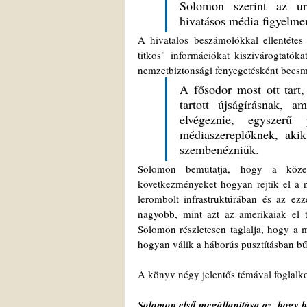
Solomon szerint az ura
hivatásos média figyelmen
A hivatalos beszámolókkal ellentétes 
titkos" információkat kiszivárogtatók
nemzetbiztonsági fenyegetésként becsmé
A fősodor most ott tart
tartott újságírásnak, a
elvégeznie, egyszerű
médiaszereplőknek, akik
szembenézniük. 
Solomon bemutatja, hogy a közelm
következményeket hogyan rejtik el a n
lerombolt infrastruktúrában és az ezz
nagyobb, mint azt az amerikaiak el t
Solomon részletesen taglalja, hogy a 
hogyan válik a háborús pusztításban bű
A könyv négy jelentős témával foglalko
Solomon első megállapítása az, hogy h