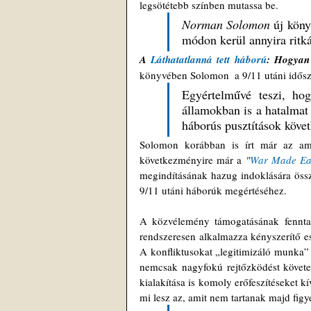
legsötétebb színben mutassa be. 
Norman Solomon
 új köny
módon kerül annyira ritká
A 
Láthatatlanná tett háború
: Hogyan 
könyvében Solomon  a 9/11 utáni időszak
Egyértelművé teszi, hog
államokban is a hatalmat 
háborús pusztítások követ
Solomon korábban is írt már az amer
következményire már a 
"
War Made Ea
megindításának hazug indoklására összp
9/11 utáni háborúk megértéséhez. 
A közvélemény támogatásának fenntar
rendszeresen alkalmazza kényszerítő es
A konfliktusokat „legitimizáló munka” f
nemcsak nagyfokú rejtőzködést követe
kialakítása is komoly erőfeszítéseket k
mi lesz az, amit nem tartanak majd fig