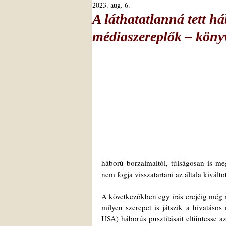
2023. aug. 6.
A láthatatlanná tett h
médiaszereplők – köny
háború borzalmaitól, túlságosan is meg
nem fogja visszatartani az általa kivált
A következőkben egy írás erejéig még m
milyen szerepet is játszik a hivatásos
USA) háborús pusztításait eltüntesse a