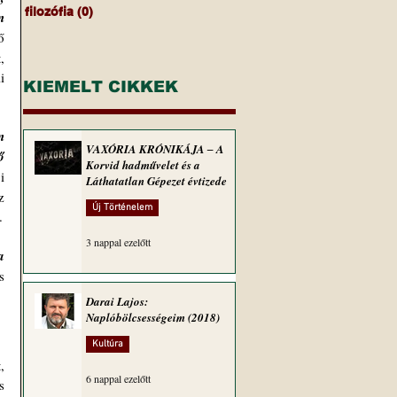
filozófia
(0)
0 bejegyzés
 
 
 
 
KIEMELT CIKKEK
 
VAXÓRIA KRÓNIKÁJA ‒ A
 
Korvid hadművelet és a
 
Láthatatlan Gépezet évtizede
 
Új Történelem
újságírók függőségét a hadsereg által nyújtott információktól), valamint a forrásaik elidegenítésének kockázatát.    
3 nappal ezelőtt
 
 
Darai Lajos:
Naplóbölcsességeim (2018)
Kultúra
 
6 nappal ezelőtt
 