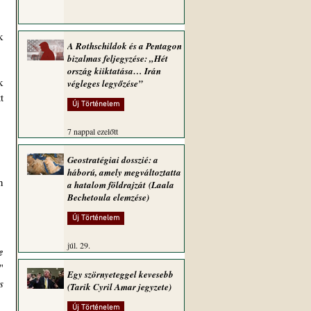
 
A Rothschildok és a Pentagon
bizalmas feljegyzése: „Hét
ország kiiktatása… Irán
 
végleges legyőzése”
 
Új Történelem
7 nappal ezelőtt
Geostratégiai dosszié: a
háború, amely megváltoztatta
 
a hatalom földrajzát (Laala
Bechetoula elemzése)
Új Történelem
júl. 29.
 
 
Egy szörnyeteggel kevesebb
 
(Tarik Cyril Amar jegyzete)
Új Történelem