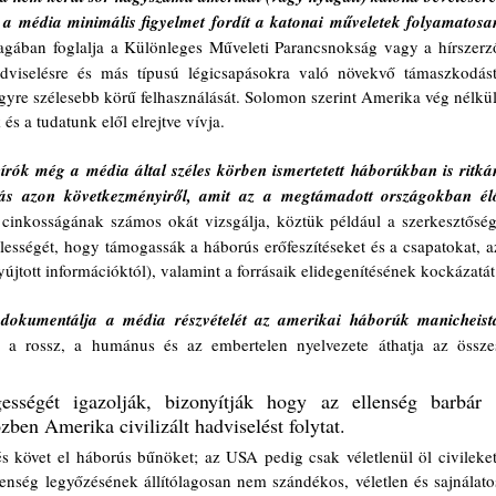
a média minimális figyelmet fordít a katonai műveletek folyamatosan
gában foglalja a Különleges Műveleti Parancsnokság vagy a hírszerző
dviselésre és más típusú légicsapásokra való növekvő támaszkodást,
yre szélesebb körű felhasználását. Solomon szerint Amerika vég nélküli
 a tudatunk elől elrejtve vívja.   
rók még a média által széles körben ismertetett háborúkban is ritkán
ás azon következményiről, amit az a megtámadott országokban élő
inkosságának számos okát vizsgálja, köztük például a szerkesztőségi
elességét, hogy támogassák a háborús erőfeszítéseket és a csapatokat, az
okumentálja a média részvételét az amerikai háborúk manicheista
 a rossz, a humánus és az embertelen nyelvezete áthatja az összes
sségét igazolják, bizonyítják hogy az ellenség barbár 
zben Amerika civilizált hadviselést folytat. 
s követ el háborús bűnöket; az USA pedig csak véletlenül öl civileket,
enség legyőzésének állítólagosan nem szándékos, véletlen és sajnálatos