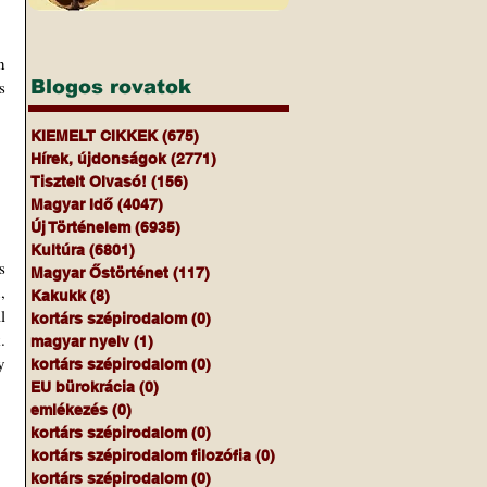
 
 
Blogos rovatok
KIEMELT CIKKEK
(675)
675 bejegyzés
Hírek, újdonságok
(2771)
2771 bejegyzés
Tisztelt Olvasó!
(156)
156 bejegyzés
Magyar Idő
(4047)
4047 bejegyzés
Új Történelem
(6935)
6935 bejegyzés
Kultúra
(6801)
6801 bejegyzés
 
Magyar Őstörténet
(117)
117 bejegyzés
 
Kakukk
(8)
8 bejegyzés
 
kortárs szépirodalom
(0)
0 bejegyzés
 
magyar nyelv
(1)
1 bejegyzés
 
kortárs szépirodalom
(0)
0 bejegyzés
EU bürokrácia
(0)
0 bejegyzés
emlékezés
(0)
0 bejegyzés
kortárs szépirodalom
(0)
0 bejegyzés
kortárs szépirodalom filozófia
(0)
0 bejegyzés
kortárs szépirodalom
(0)
0 bejegyzés
 