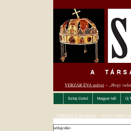
A TÁRS
VERZÁR ÉVA művei
– „
Hogy vala
Szilaj Csikó
Magyar Idő
Új 
VERZÁR ÉVA művei
– „
Hogy valami ny
szilajcsiko