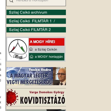
Szilaj Csikó archívum
Szilaj Csikó FILMTÁR 1 /
Szilaj Csikó FILMTÁR 2
a Szilaj Csikón
Pár nappal ezelőtt Bill Astore amerikai alezredes kiváló írására 
a MOGY honlapján
. 
 
 
 
 
 
 
 