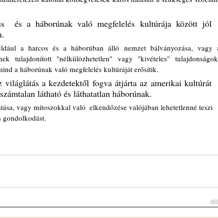
s  és a háborúnak való megfelelés kultúrája között jól 
. 
éldául a harcos és a háborúban álló nemzet bálványozása, vagy a
ek tulajdonított "nélkülözhetetlen" vagy "kivételes" tulajdonságok)
ind a háborúnak való megfelelés kultúráját erősítik.   
 világlátás a kezdetektől fogva átjárta az amerikai kultúrát 
 számtalan látható és láthatatlan háborúnak. 
tása, vagy mítoszokkal való  elkendőzése valójában lehetetlenné teszi 
ős gondolkodást.