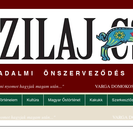
ADALMI ÖNSZERVEZŐDÉS
mi nyomot hagyjak magam után..."
VARGA DOMOKOS
Történelem
Kultúra
Magyar Őstörténet
Kakukk
Szerkesztő
omot hagyjak magam után..."
VARGA D