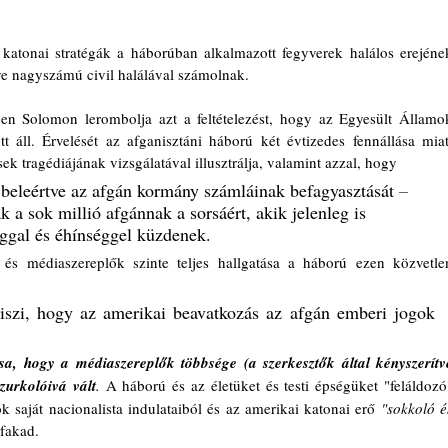
 katonai stratégák a háborúban alkalmazott fegyverek halálos erejének
e nagyszámú civil halálával számolnak.   
ben Solomon lerombolja azt a feltételezést, hogy az Egyesült Államok
tt áll. Érvelését az afganisztáni háború két évtizedes fennállása miatt
sek tragédiájának vizsgálatával illusztrálja, valamint azzal, hogy
 
beleértve az afgán kormány számláinak befagyasztását 
–
 a sok millió afgánnak a sorsáért, akik jelenleg is 
sággal és éhínséggel küzdenek. 
 és médiaszereplők szinte teljes hallgatása a háború ezen közvetlen
 
iszi, hogy az amerikai beavatkozás az afgán emberi jogok 
a, hogy a médiaszereplők többsége (a szerkesztők által kényszerítve
zurkolóivá vált
. 
A háború és az életüket és testi épségüket "feláldozó"
 saját nacionalista indulataiból és az amerikai katonai erő 
"sokkoló és
 fakad. 