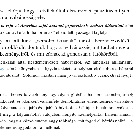
ve feltárja, hogy a civilek által elszenvedett pusztítás milyen 
n a nyilvánosság elé.
is rejti el Amerika saját katonai gépezetének emberi áldozatait
című
 „örökké tartó háborúinak” elferdített igazságait taglalja.
y az általunk „demokratikusnak” tartott berendezkedésű 
birtokló elit dönti el, hogy a nyilvánosság mit tudhat meg a 
kezményeiről, és mit zárnak ki gondosan a látóköréből.
ikaiak által kezdeményezett háborúkról. Az amerikai militarizmus
sy
" 
című könyvében is figyelmeztetett, amelyben elsősorban a háborúk
ontosított. Solomon mostani írása jóval szélesebb perspektívát nyújt a
tása fontos követelmény egy olyan globális hatalom számára, amely
zközeit, és időnként valamiféle demokratikus ellenőrzésnek van kitéve.
olyamatosan újabb és újabb kihívások elé állítja a hatalmon levőket, és
l meg a folyamatokat valójában irányító személyektől, hanem annak a
íván, hogy a közvélemény nagy többsége  mit fogad el kérdés nélkül , és
yelemre és aggodalomra méltónak. 