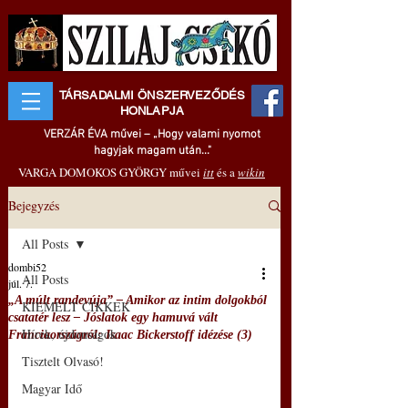
TÁRSADALMI ÖNSZERVEZŐDÉS
HONLAPJA
VERZÁR ÉVA művei – „Hogy valami nyomot
hagyjak magam után..."
VARGA DOMOKOS GYÖRGY művei
itt
és a
wikin
Bejegyzés
All Posts
dombi52
All Posts
júl. 7.
„A múlt randevúja” – Amikor az intim dolgokból
KIEMELT CIKKEK
csatatér lesz – Jóslatok egy hamuvá vált
Hírek, újdonságok
Franciaországról: Isaac Bickerstoff idézése (3)
Tisztelt Olvasó!
Magyar Idő