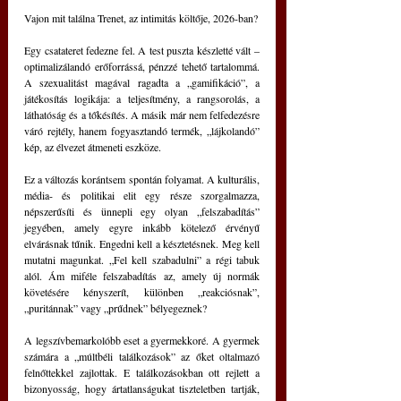
Vajon mit találna Trenet, az intimitás költője, 2026-ban?
Egy csatateret fedezne fel. A test puszta készletté vált – 
optimalizálandó erőforrássá, pénzzé tehető tartalommá. 
A szexualitást magával ragadta a „gamifikáció”, a 
játékosítás logikája: a teljesítmény, a rangsorolás, a 
láthatóság és a tőkésítés. A másik már nem felfedezésre 
váró rejtély, hanem fogyasztandó termék, „lájkolandó” 
kép, az élvezet átmeneti eszköze.
Ez a változás korántsem spontán folyamat. A kulturális, 
média- és politikai elit egy része szorgalmazza, 
népszerűsíti és ünnepli egy olyan „felszabadítás” 
jegyében, amely egyre inkább kötelező érvényű 
elvárásnak tűnik. Engedni kell a késztetésnek. Meg kell 
mutatni magunkat. „Fel kell szabadulni” a régi tabuk 
alól. Ám miféle felszabadítás az, amely új normák 
követésére kényszerít, különben „reakciósnak”, 
„puritánnak” vagy „prűdnek” bélyegeznek?
A legszívbemarkolóbb eset a gyermekkoré. A gyermek 
számára a „múltbéli találkozások” az őket oltalmazó 
felnőttekkel zajlottak. E találkozásokban ott rejlett a 
bizonyosság, hogy ártatlanságukat tiszteletben tartják, 