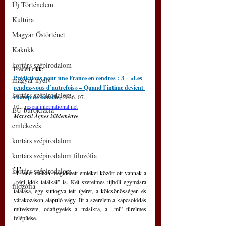
Új Történelem
Kultúra
Magyar Őstörténet
Kakukk
kortárs szépirodalom
Eredeti cikk:
Prédictions pour une France en cendres : 3 – «Les 
magyar nyelv
rendez-vous d’autrefois» – Quand l’intime devient 
kortárs szépirodalom
champ de bataille
,
2026. 07. 
02., 
reseauinternational.net
EU bürokrácia
Marsall Ágnes küldeménye
emlékezés
kortárs szépirodalom
kortárs szépirodalom filozófia
T
kortárs szépirodalom
renet dalban megidézett emlékei között ott vannak a 
„régi idők találkái” is. Két szerelmes újbóli egymásra 
filozófia
találása, egy suttogva tett ígéret, a kölcsönösségen és 
várakozáson alapuló vágy. Itt a szerelem a kapcsolódás 
művészete, odafigyelés a másikra, a „mi” türelmes 
felépítése.