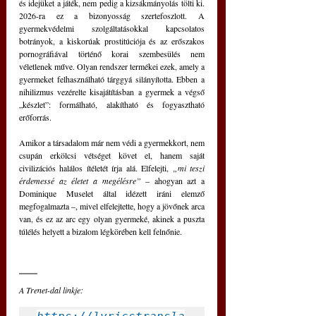
és idejüket a játék, nem pedig a kizsákmányolás tölti ki. 
2026-ra ez a bizonyosság szertefoszlott. A 
gyermekvédelmi szolgáltatásokkal kapcsolatos 
botrányok, a kiskorúak prostitúciója és az erőszakos 
pornográfiával történő korai szembesülés nem 
véletlenek műve. Olyan rendszer termékei ezek, amely a 
gyermeket felhasználható tárggyá silányította. Ebben a 
nihilizmus vezérelte kisajátításban a gyermek a végső 
„készlet”: formálható, alakítható és fogyasztható 
erőforrás.
Amikor a társadalom már nem védi a gyermekkort, nem 
csupán erkölcsi vétséget követ el, hanem saját 
civilizációs halálos ítéletét írja alá. Elfelejti, 
„mi teszi 
érdemessé az életet a megélésre” 
– ahogyan azt a 
Dominique Muselet által idézett iráni elemző 
megfogalmazta –, mivel elfelejtette, hogy a jövőnek arca 
van, és ez az arc egy olyan gyermeké, akinek a puszta 
túlélés helyett a bizalom légkörében kell felnőnie.
A Trenet-dal linkje: