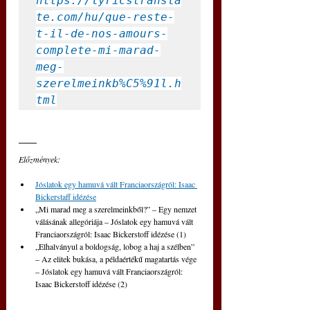
https://lyricstransla
te.com/hu/que-reste-
t-il-de-nos-amours-
complete-mi-marad-
meg-
szerelmeinkb%C5%91l.h
tml
Előzmények:
Jóslatok egy hamuvá vált Franciaországról: Isaac 
Bickerstaff idézése
„Mi marad meg a szerelmeinkből?” – ​​Egy nemzet 
válásának allegóriája – Jóslatok egy hamuvá vált 
Franciaországról: Isaac Bickerstoff idézése (1)
„Elhalványul a boldogság, lobog a haj a szélben” 
– Az elitek bukása, a példaértékű magatartás vége 
– Jóslatok egy hamuvá vált Franciaországról: 
Isaac Bickerstoff idézése (2)