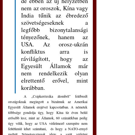
de ebben az új helyzetben 
nem az oroszok, Kína vagy 
India tűnik az ébredező 
szövetségeseknek a 
legfőbb bizonytalansági 
tényezőnek, hanem az 
USA. Az orosz-ukrán 
konfliktus arra is 
rávilágított, hogy az 
Egyesült Államok már 
nem rendelkezik olyan 
elrettentő erővel, mint 
korábban. 
	A „Csipkerózsika álomból” felébredt 
országoknak megingott a bizalmuk az Amerikai 
Egyesült Államok erejével kapcsolatban. A németek 
többsége gondolja úgy, hogy Kína tíz éven belül 
erősebb lesz, mint az Államok, 60 százalékban pedig 
úgy vélik, hogy az USA védelmező szerepére nem 
feltétlenül lehet számítani,  és hogy a NATO-ernyő 
mellett Németországnak ideje a saját védelmi 