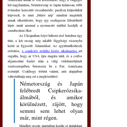
két nagyhatalma, Németország és Japán tudatosan, több 
évtizeden keresztül visszahúzódó, pacifista külpolitikát 
képviselt, és mint „bűnös nép” mindent megtettek 
annak elkerülésére, hogy egy esetlegesen félreérthető 
lépés miatt azonnal a nyomasztó múlttal kezdjék el 
szembesíteni őket. 
	Az Ukrajnában folyó háború első heteiben úgy 
tűnt, a két ország még inkább függőségi viszonyba 
kerül az Egyesült Államokkal. Az együttműködések 
erősítése, 
a szankciós politika közös alkalmazása 
azt 
sugallta, hogy az USA újra magára talál, és a csúfos 
afganisztáni fiaskó után a világ védelmezőjének 
vezérszerepében betonozza be a Pax Americana 
eszméjét. Csakhogy történt valami, ami alapjaiban 
változtathatja meg ezt a megközelítést:
Németország és Japán 
felébredt Csipkerózsika-
álmából, és amikor 
körülnézett, rájött, hogy 
semmi sem lehet olyan 
már, mint régen.
	Mindkét ország alapjaiban kezdte el átalakítani 