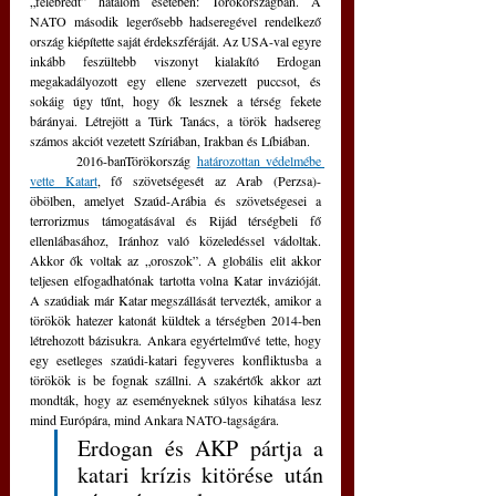
„felébredt” hatalom esetében: Törökországban. A 
NATO második legerősebb hadseregével rendelkező 
ország kiépítette saját érdekszféráját. Az USA-val egyre 
inkább feszültebb viszonyt kialakító Erdogan 
megakadályozott egy ellene szervezett puccsot, és 
sokáig úgy tűnt, hogy ők lesznek a térség fekete 
bárányai. Létrejött a Türk Tanács, a török hadsereg 
számos akciót vezetett Szíriában, Irakban és Líbiában.
	2016-banTörökország 
határozottan védelmébe 
vette Katart
, fő szövetségesét az Arab (Perzsa)-
öbölben, amelyet Szaúd-Arábia és szövetségesei a 
terrorizmus támogatásával és Rijád térségbeli fő 
ellenlábasához, Iránhoz való közeledéssel vádoltak. 
Akkor ők voltak az „oroszok”. A globális elit akkor 
teljesen elfogadhatónak tartotta volna Katar invázióját. 
A szaúdiak már Katar megszállását tervezték, amikor a 
törökök hatezer katonát küldtek a térségben 2014-ben 
létrehozott bázisukra. Ankara egyértelművé tette, hogy 
egy esetleges szaúdi-katari fegyveres konfliktusba a 
törökök is be fognak szállni. A szakértők akkor azt 
mondták, hogy az eseményeknek súlyos kihatása lesz 
mind Európára, mind Ankara NATO-tagságára. 
Erdogan és AKP pártja a 
katari krízis kitörése után 