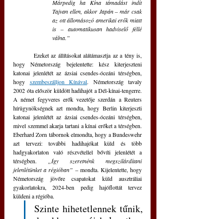
Márpedig ha Kína támadást indít 
Tajvan ellen, akkor Japán – már csak 
az ott állomásozó amerikai erők miatt 
is – automatikusan hadviselő féllé 
válna.” 
	Ezeket az állításokat alátámasztja az a tény is, 
hogy Németország bejelentette: kész kiterjeszteni 
katonai jelenlétét az ázsiai csendes-óceáni térségben, 
hogy 
szembeszálljon Kínával
. Németország tavaly 
2002 óta először küldött hadihajót a Dél-kínai-tengerre. 
A német fegyveres erők vezetője szerdán a Reuters 
hírügynökségnek azt mondta, hogy Berlin kiterjeszti 
katonai jelenlétét az ázsiai csendes-óceáni térségben, 
mivel szemmel akarja tartani a kínai erőket a térségben. 
Eberhard Zorn tábornok elmondta, hogy a Bundeswehr 
azt tervezi: további hadihajókat küld és több 
hadgyakorlaton való részvétellel bővíti jelenlétét a 
térségben. 
„Így szeretnénk megszilárdítani 
jelenlétünket a régióban” 
– mondta. Kijelentette, hogy 
Németország jövőre csapatokat küld ausztráliai 
gyakorlatokra, 2024-ben pedig hajóflottát tervez 
küldeni a régióba. 
Szinte hihetetlennek tűnik, 