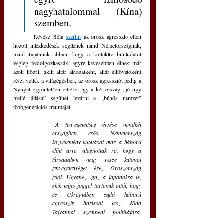
nagyhatalommal (Kína) 
szemben.
	Révész Béla 
szerint
 az orosz agresszió ellen 
hozott intézkedések segítenek mind Németországnak, 
mind Japánnak abban, hogy a kollektív bűntudatot 
végleg feldolgozhassák: egyre kevesebben élnek már 
azok közül, akik akár áldozatként, akár elkövetőként 
részt vettek a világégésben, az orosz agressziót pedig a 
Nyugat egyöntetűen elítélte, így a két ország „jó ügy 
mellé állása” segíthet lezárni a „bűnös nemzet” 
többgenerációs traumáját. 
„A fenyegetettség érzése mindkét 
országban erős. Németország 
közvélemény-kutatásai már a háború 
előtt arra világítottak rá, hogy a 
társadalom nagy része katonai 
fenyegetettséget érez Oroszország 
felől. Ugyanez igaz a japánokra is, 
akik teljes joggal tartanak attól, hogy 
az Ukrajnában zajló háború 
agresszív hatással lesz Kína 
Tajvannal szembeni politikájára. 