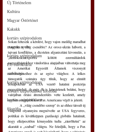
Új Történelem
Kultúra
Magyar Őstörténet
Kakukk
kortárs szépirodalom
Sokan felteszik a kérdést, hogy vajon meddig maradhat 
magyar nyelv
Amerika a világ csendőre? Az orosz-ukrán háború, a 
tajvani konfliktus, a dicstelen afganisztáni kivonulás, a 
kortárs szépirodalom
„demokráciaexportra” költött ezermilliárdok 
nagyvállalatokhoz vándorlása alapjaiban változtatja meg 
EU bürokrácia
az Amerikai Egyesült Államok viszonyát 
emlékezés
szövetségeseihez és az egész világhoz. A lelkes 
támogatók számára úgy tűnik, hogy az elmúlt 
kortárs szépirodalom
hónapokban az USA vezető hatalmi pozíciója 
megszilárdult, de még ők is kénytelenek belátni, hogy 
kortárs szépirodalom filozófia
valójában óriási átrendeződés vette kezdetét, amely 
kortárs szépirodalom
egyben a legújabb kori Pax Americana végét is jelenti. 
	A „világ csendőre szerep” és az ehhez társult új 
filozófia
világrend olyannyira megnövelte az USA fegyveres, 
politikai és kiváltképpen gazdasági globális hatalmát, 
hogy elképesztően könnyedén tudta „ráerőltetni” az 
akaratát a „szabad” világra. Ne feledjük, hogy a Pax 
Americana annak is volt köszönhető, hogy a világégés 