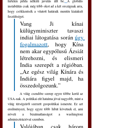
hirtelen példa nélküli javulás állt be.
A globális 
instabilitás csak még több okot ad a két országnak arra, 
hogy csökkentsék a vitatott határaik mentén kialakult 
feszültséget. 
Vang Ji kínai 
külügyminiszter tavaszi 
indiai látogatása során 
úgy 
fogalmazott
, hogy Kína 
nem akar egypólusú Ázsiát 
létrehozni, és elismeri 
India szerepét a régióban. 
„Az egész világ Kínára és 
Indiára figyel majd, ha 
összedolgozunk.”
	A világ csendőre szerep egyre többe kerül az 
USA-nak. A politikai elit hatalma jóval nagyobb, mint a 
világ térségeiről szerzett geopolitikai ismerete. Ez azt 
eredményezi, hogy egyre több hibát követnek el, ami 
növeli a bizalmatlanságot a washingtoni 
adminisztrációval szemben. 
Valójában csak három 