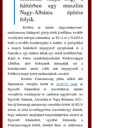
háttérben egy muszlim 
Nagy-Albánia építése 
folyik. 
	Közben az immár „hagyományosan” 
rendszeresen fellángoló görög-török konfliktus további 
veszélyeket tartogat számunkra: az EU-n és a NATO-n 
belül is további feszültségeket is kelthet. A görögökkel 
a tengeri határokról megegyező egyiptomiak és a 
franciák is egy oldalon állnak egy másik konfliktusban: 
Kairó és Párizs szembehelyezkedett Törökországgal 
Líbiában, ahol Erdoganék támogatják azt a 
kormányzatot, amely velük már megegyezett a 
Földközi-tenger keleti medencéjének sorsáról.
	Közben Franciaország példa nélkül álló 
diplomáciai válságba került az 
AUKUS miatt
 az 
Egyesült Államokkal és Ausztráliával, miután 
visszahívta washingtoni és canberrai nagykövetét. Az 
Egyesült Államok, Ausztrália és Nagy-Britannia 2021-
ben új biztonsági partnerségi szerződést kötött AUKUS 
néven, és ezzel összefüggésben Ausztrália úgy döntött, 
hogy nukleáris meghajtású tengeralattjárókat vásárol az 
Egyesült Államoktól, egyúttal felmondja a 
Franciaországgal kötött, tizenkét dízel- és elektromos 