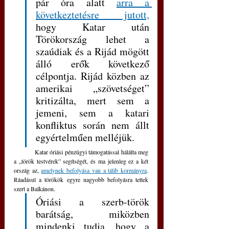
pár óra alatt 
arra a 
következtetésre jutott,
hogy Katar után 
Törökország lehet a 
szaúdiak és a Rijád mögött 
álló erők következő 
célpontja. Rijád közben az 
amerikai „szövetséget” 
kritizálta, mert sem a 
jemeni, sem a katari 
konfliktus során nem állt 
egyértelműen melléjük.
	Katar óriási pénzügyi támogatással hálálta meg 
a „török testvérek” segítségét, és ma jelenleg ez a két 
ország az, 
amelynek befolyása van a tálib kormányra
. 
Ráadásul a törökök egyre nagyobb befolyásra tettek 
szert a Balkánon.
Óriási a szerb-török 
barátság, miközben 
mindenki tudja, hogy a 