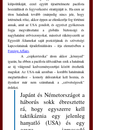
külpolitikáját, ezzel együtt újraértelmezte pacifista 
hozzáállását és fegyverkezési stratégiáját is. Ha ezen az 
úton haladnak tovább (márpedig nincs jele, hogy 
letérnének róla), akkor éppen az ellenkezője fog történni 
annak, amit az USA gondolt, és egyrészt gyökeresen 
fogja megváltoztatni a globális biztonsági és 
nagyhatalmi erőviszonyokat, másrészt rákényszeríti az 
Egyesült Államokat saját pozíciójának és szövetségi 
kapcsolatainak újradefiniálására – írja elemzésében a 
Foreign Affairs
.
	A „csipkerózsika” álom akkor „könnyed” 
igazán, ha ebben a pacifista időszakban ezek a hatalmak 
az új világrend kedvezményezettjei között érezhetik 
magukat. Az USA-nak azonban – korábbi hatalmának 
megtartásához – komoly áldozatokat kell hoznia, és 
ilyenkor már nem számítanak a „szövetségesek” 
érdekei.
Japánt és Németországot a 
háborús sokk ébresztette 
rá, hogy egyszerre kell 
taktikáznia egy jelenleg 
hanyatló (USA) és egy 
egyre izmosodó 