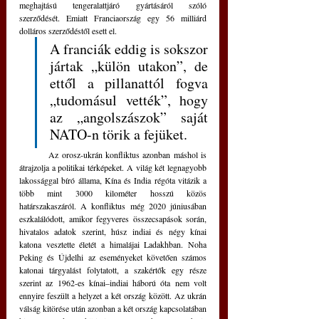
meghajtású tengeralattjáró gyártásáról szóló 
szerződését. Emiatt Franciaország egy 56 milliárd 
dolláros szerződéstől esett el. 
A franciák eddig is sokszor 
jártak „külön utakon”, de 
ettől a pillanattól fogva 
„tudomásul vették”, hogy 
az „angolszászok” saját 
NATO-n törik a fejüket.
	Az orosz-ukrán konfliktus azonban máshol is 
átrajzolja a politikai térképeket. A világ két legnagyobb 
lakossággal bíró állama, Kína és India régóta vitázik a 
több mint 3000 kilométer hosszú közös 
határszakaszáról. A konfliktus még 2020 júniusában 
eszkalálódott, amikor fegyveres összecsapások során, 
hivatalos adatok szerint, húsz indiai és négy kínai 
katona vesztette életét a himalájai Ladakhban. Noha 
Peking és Újdelhi az eseményeket követően számos 
katonai tárgyalást folytatott, a szakértők egy része 
szerint az 1962-es kínai–indiai háború óta nem volt 
ennyire feszült a helyzet a két ország között. Az ukrán 
válság kitörése után azonban a két ország kapcsolatában 