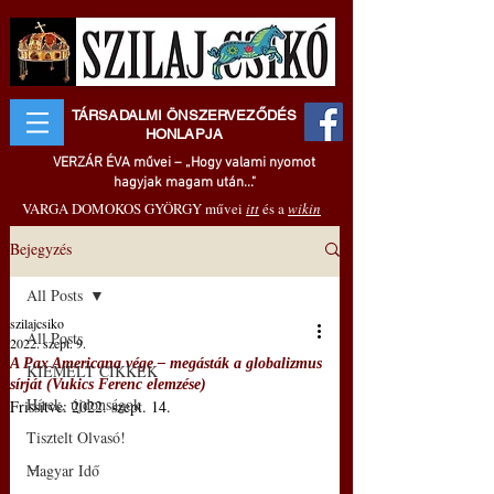
TÁRSADALMI ÖNSZERVEZŐDÉS
HONLAPJA
VERZÁR ÉVA művei – „Hogy valami nyomot
hagyjak magam után..."
VARGA DOMOKOS GYÖRGY művei
itt
és a
wikin
Bejegyzés
All Posts
szilajcsiko
All Posts
2022. szept. 9.
A Pax Americana vége – megásták a globalizmus
KIEMELT CIKKEK
sírját (Vukics Ferenc elemzése)
Hírek, újdonságok
Frissítve:
2022. szept. 14.
Tisztelt Olvasó!
–
Magyar Idő