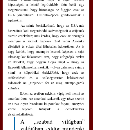
képességeit a lehető legrövidebb időn belül úgy 
megizmosítani, hogy biztonsága ne függjön csak az 
USA jóindulatától. Hasonlóképpen gondolkodnak a 
japánok is.
	Az szinte borítékolható, hogy az USA-nak 
használnia kell megerősödő szövetségeseit a céljainak 
elérése érdekében; más kérdés, hogy ezek az országok 
mennyire is lesznek képesek részt venni Amerika 
elfelejtett és sokak által láthatatlan háborúiban. Az is 
nagy kérdés, hogy mennyire lesznek képesek a saját 
lakosságukat felkészíteni arra, hogy elfogadják ezeket 
az akciókat, vagy hogyan tudják majd – ahogy az 
Egyesült Államokban szokták – olyan „alacsony szintre 
vinni” a külpolitikai érdeklődést, hogy ezek az 
erőfeszítések és a szükségszerűen bekövetkező 
áldozatok ne „tűnjenek” fel az átlag állampolgárok 
számára.
	Ebben az esetben nekik is végig kell menni az 
amerikai úton. Az amerikai szakértők egy része szerint 
az USA olyan birodalmi külpolitikát folytat, amelyből 
szinte teljesen hiányzik a demokratikus 
elszámoltathatóság. 
A „szabad világban” 
valójában eddig mindenki 