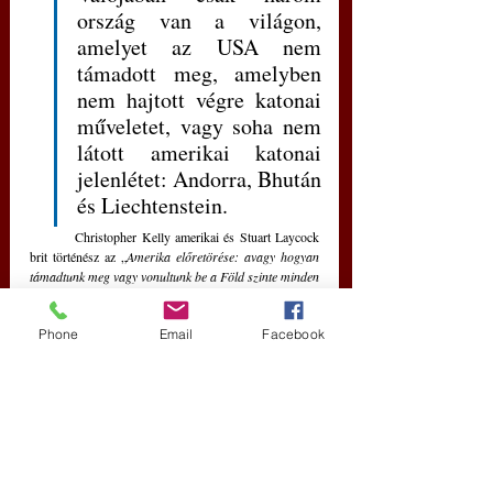
ország van a világon, 
amelyet az USA nem 
támadott meg, amelyben 
nem hajtott végre katonai 
műveletet, vagy soha nem 
látott amerikai katonai 
jelenlétet: Andorra, Bhután 
és Liechtenstein.
	Christopher Kelly amerikai és Stuart Laycock 
brit történész az „
Amerika előretörése: avagy hogyan 
támadtunk meg vagy vonultunk be a Föld szinte minden 
országába”
 (
America Invades: How We’ve Invaded 
Or Been Militarily Involved With Almost Every 
Phone
Email
Facebook
Country on Earth
.”) című könyve szerint az Egyesült 
Államok az Egyesült Nemzetek Szervezete által elismert 
193 ország közül 84-et megszállt vagy megtámadott, és 
193-ból 191-ben volt katonailag érintett. 
A Föld országainak 
elképesztő 
98 százalékát
érintette a „csendőri” 