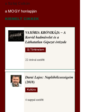
VAXÓRIA KRÓNIKÁJA
Franciaország:
a Szilaj Csikón
‒ A Korvid hadművelet
Rendőrségi razziák
a MOGY honlapján
és a Láthatatlan Gépezet
bevándorlásellenes
évtizede
Nemzeti Tömörülés
KIEMELT CIKKEK
ellen ‒ a választáso
VAXÓRIA KRÓNIKÁJA ‒ A
Korvid hadművelet és a
Láthatatlan Gépezet évtizede
Új Történelem
22 órával ezelőtt
Darai Lajos: Naplóbölcsességeim
(2018)
Kultúra
4 nappal ezelőtt