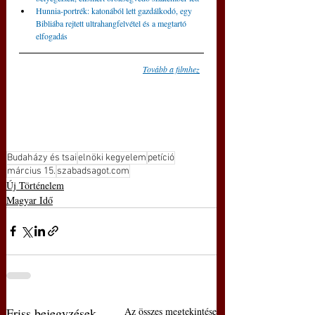
Hunnia-portrék: katonából lett gazdálkodó, egy 
Bibliába rejtett ultrahangfelvétel és a megtartó 
elfogadás
Tovább a filmhez
Budaházy és tsai
elnöki kegyelem
petíció
március 15.
szabadsagot.com
Új Történelem
Magyar Idő
Friss bejegyzések
Az összes megtekintése