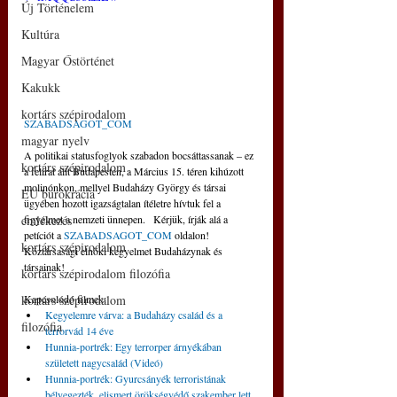
Új Történelem
Kultúra
Magyar Őstörténet
Kakukk
kortárs szépirodalom
SZABADSAGOT_COM
magyar nyelv
A politikai statusfoglyok szabadon bocsáttassanak – ez 
kortárs szépirodalom
a felirat állt Budapesten, a Március 15. téren kihúzott 
molinónkon, mellyel Budaházy György és társai 
EU bürokrácia
ügyében hozott igazságtalan ítéletre hívtuk fel a 
figyelmet a nemzeti ünnepen.   Kérjük, írják alá a 
emlékezés
petíciót a 
SZABADSAGOT_COM
 oldalon! 
kortárs szépirodalom
Köztársasági elnöki kegyelmet Budaházynak és 
társainak!
kortárs szépirodalom filozófia
Kapcsolódó filmek:
kortárs szépirodalom
Kegyelemre várva: a Budaházy család és a 
filozófia
terrorvád 14 éve
Hunnia-portrék: Egy terrorper árnyékában 
született nagycsalád (Videó)
Hunnia-portrék: Gyurcsányék terroristának 
bélyegezték, elismert örökségvédő szakember lett