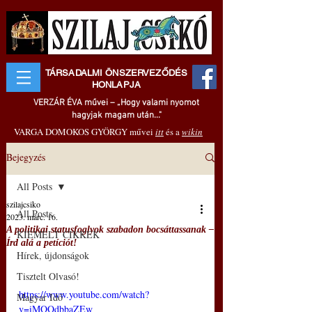
TÁRSADALMI ÖNSZERVEZŐDÉS
HONLAPJA
VERZÁR ÉVA művei – „Hogy valami nyomot
hagyjak magam után..."
VARGA DOMOKOS GYÖRGY művei
itt
és a
wikin
Bejegyzés
All Posts
szilajcsiko
All Posts
2023. márc. 16.
A politikai statusfoglyok szabadon bocsáttassanak –
KIEMELT CIKKEK
Írd alá a petíciót!
Hírek, újdonságok
Tisztelt Olvasó!
https://www.youtube.com/watch?
Magyar Idő
v=iMQQdbbaZEw