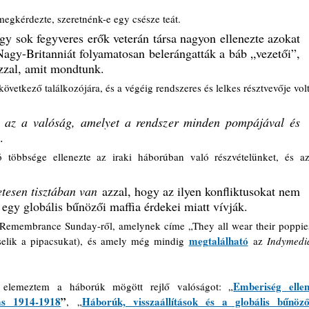
megkérdezte, szeretnénk-e egy csésze teát.
y sok fegyveres erők veterán társa nagyon ellenezte azokat 
agy-Britanniát folyamatosan belerángatták a báb „vezetői”, 
azzal, amit mondtunk.
övetkező találkozójára, és a végéig rendszeres és lelkes résztvevője volt
z az a valóság, amelyet a rendszer minden pompájával és 
.
 többsége ellenezte az iraki háborúban való részvételünket, és azt
etesen tisztában van
 azzal, hogy az ilyen konfliktusokat nem 
egy globális bűnözői maffia érdekei miatt vívják.
 a Remembrance Sunday-ről, amelynek címe „They all wear their poppies
megtalálható
elik a pipacsukat), és amely még mindig 
 az 
Indymedia
Emberiség elleni
elemeztem a háborúk mögött rejlő valóságot: „
ás 1914-1918
”
Háborúk, visszaállítások és a globális bűnözői
, „