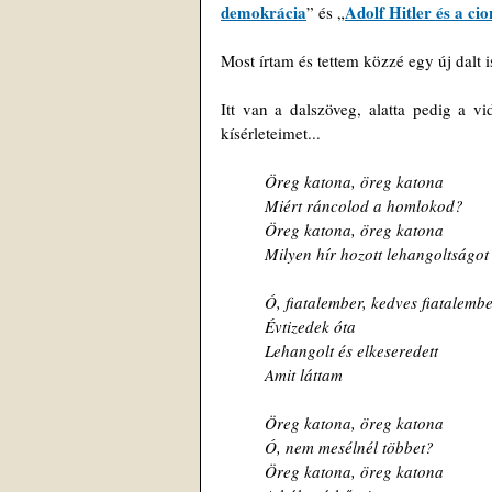
demokrácia
Adolf Hitler és a cio
” és „
Most írtam és tettem közzé egy új dalt 
Itt van a dalszöveg, alatta pedig a v
kísérleteimet...
Öreg katona, öreg katona
Miért ráncolod a homlokod?
Öreg katona, öreg katona
Milyen hír hozott lehangoltságot
Ó, fiatalember, kedves fiatalemb
Évtizedek óta
Lehangolt és elkeseredett
Amit láttam
Öreg katona, öreg katona
Ó, nem mesélnél többet?
Öreg katona, öreg katona