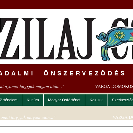
ADALMI ÖNSZERVEZŐDÉS
mi nyomot hagyjak magam után..."
VARGA DOMOKOS
Történelem
Kultúra
Magyar Őstörténet
Kakukk
Szerkesztő
omot hagyjak magam után..."
VARGA D