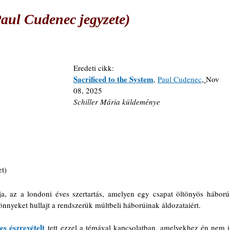
Paul Cudenec jegyzete)
Eredeti cikk: 
Sacrificed to the System
, 
Paul Cudenec
, 
Nov 
08, 2025
Schiller Mária küldeménye
et)
, az a londoni éves szertartás, amelyen egy csapat öltönyös háborús
önnyeket hullajt a rendszerük múltbeli háborúinak áldozataiért.
jes észrevételt
 tett ezzel a témával kapcsolatban, amelyekhez én nem is