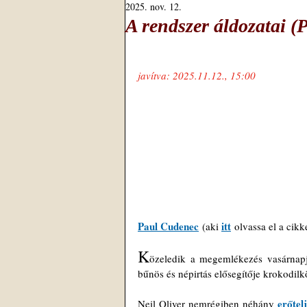
2025. nov. 12.
A rendszer áldozatai (
javítva: 2025.11.12., 15:00
Paul Cudenec
itt
 (aki 
 olvassa el a cikk
K
özeledik a megemlékezés vasárnapja
bűnös és népirtás elősegítője krokodilk
erőtel
Neil Oliver nemrégiben néhány 