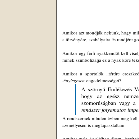
Amikor azt mondják nekünk, hogy milye
a törvényére, szabályaira és rendjére 
Amikor egy férfi nyakkendőt kell vise
minek szimbolizálja ez a nyak köré teke
ténylegesen
 engedelmességet?
A szörnyű Emlékezés Vas
hogy az egész nemzet
szomorúságban vagy a k
rendszer folyamatos imper
A rendszernek minden évben meg kell e
személyesen is megtapasztaltam.
Amikor még Angliában éltem, barátaimm