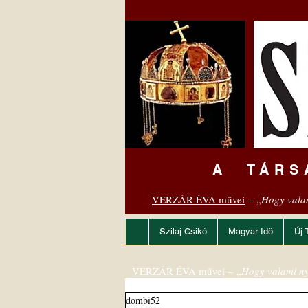
A TÁRS
VERZÁR ÉVA művei
– „
Hogy vala
Szilaj Csikó
Magyar Idő
Új 
VERZÁR ÉVA művei
– „
Hogy valami ny
dombi52