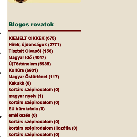
Blogos rovatok
 
KIEMELT CIKKEK
(675)
675 bejegyzés
Hírek, újdonságok
(2771)
2771 bejegyzés
Tisztelt Olvasó!
(156)
156 bejegyzés
 
Magyar Idő
(4047)
4047 bejegyzés
Új Történelem
(6935)
6935 bejegyzés
Kultúra
(6801)
6801 bejegyzés
Amikor a sportolók „térdre ereszkednek” – állítólag a rasszizmus ellen –, kinek vagy minek ígérnek 
Magyar Őstörténet
(117)
117 bejegyzés
Kakukk
(8)
8 bejegyzés
kortárs szépirodalom
(0)
0 bejegyzés
magyar nyelv
(1)
1 bejegyzés
kortárs szépirodalom
(0)
0 bejegyzés
EU bürokrácia
(0)
0 bejegyzés
emlékezés
(0)
0 bejegyzés
 
kortárs szépirodalom
(0)
0 bejegyzés
kortárs szépirodalom filozófia
(0)
0 bejegyzés
kortárs szépirodalom
(0)
0 bejegyzés
 