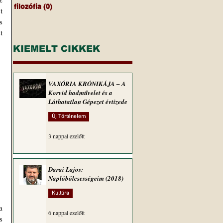
filozófia
(0)
0 bejegyzés
 
 
 
KIEMELT CIKKEK
VAXÓRIA KRÓNIKÁJA ‒ A
Korvid hadművelet és a
Láthatatlan Gépezet évtizede
Új Történelem
3 nappal ezelőtt
Darai Lajos:
Naplóbölcsességeim (2018)
Kultúra
 
6 nappal ezelőtt
 