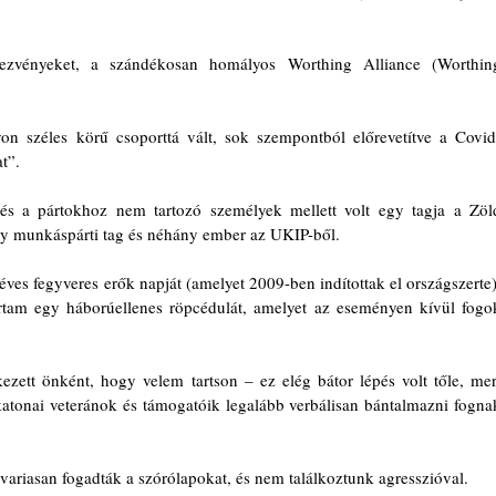
ezvényeket, a szándékosan homályos Worthing Alliance (Worthing
on széles körű csoporttá vált, sok szempontból előrevetítve a Covid
t”.
 és a pártokhoz nem tartozó személyek mellett volt egy tagja a Zöld
ány munkáspárti tag és néhány ember az UKIP-ből.
es fegyveres erők napját (amelyet 2009-ben indítottak el országszerte),
rtam egy háborúellenes röpcédulát, amelyet az eseményen kívül fogok
zett önként, hogy velem tartson – ez elég bátor lépés volt tőle, mert
atonai veteránok és támogatóik legalább verbálisan bántalmazni fognak
ariasan fogadták a szórólapokat, és nem találkoztunk agresszióval.