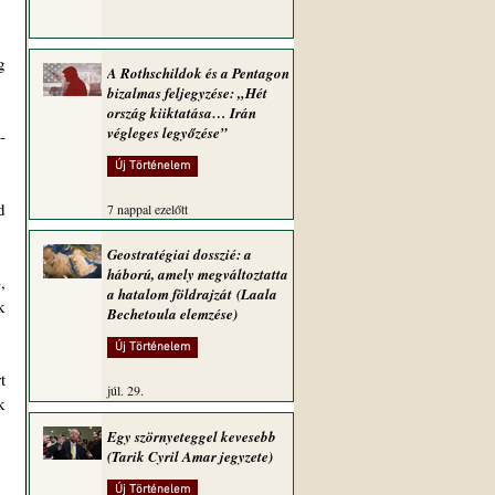
 
A Rothschildok és a Pentagon
bizalmas feljegyzése: „Hét
ország kiiktatása… Irán
végleges legyőzése”
-
Új Történelem
 
7 nappal ezelőtt
Geostratégiai dosszié: a
háború, amely megváltoztatta
 
a hatalom földrajzát (Laala
 
Bechetoula elemzése)
Új Történelem
 
júl. 29.
 
Egy szörnyeteggel kevesebb
(Tarik Cyril Amar jegyzete)
Új Történelem