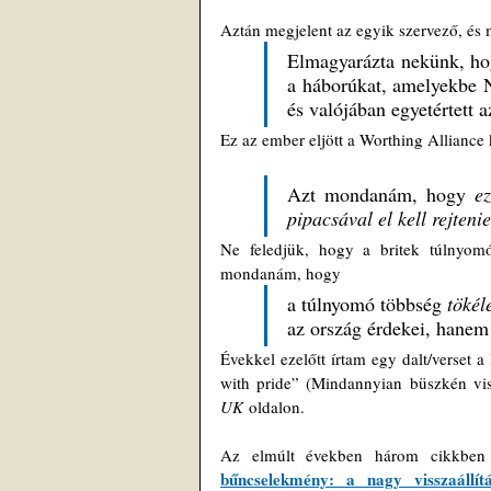
Aztán megjelent az egyik szervező, és 
Elmagyarázta nekünk, hog
a háborúkat, amelyekbe N
és valójában egyetértett 
Ez az ember eljött a Worthing Alliance k
Azt mondanám, hogy 
e
pipacsával el kell rejtenie
Ne feledjük, hogy a britek túlnyomó
mondanám, hogy 
a túlnyomó többség 
tökél
az ország érdekei, hanem 
Évekkel ezelőtt írtam egy dalt/verset
with pride” (Mindannyian büszkén vis
UK
 oldalon.
Az elmúlt években három cikkben 
bűncselekmény: a nagy visszaállít