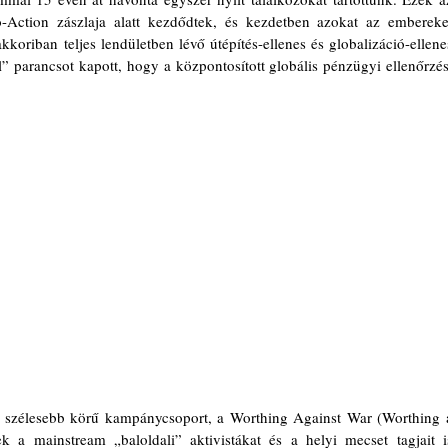
ction zászlaja alatt kezdődtek, és kezdetben azokat az embereket
kkoriban teljes lendületben lévő útépítés-ellenes és globalizáció-ellenes
” parancsot kapott, hogy a központosított globális pénzügyi ellenőrzést
 szélesebb körű kampánycsoport, a Worthing Against War (Worthing a
 a mainstream „baloldali” aktivistákat és a helyi mecset tagjait is