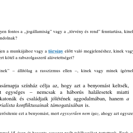
n fontos a „jogállamiság” vagy a „törvény és rend” fenntartása, kinek
gondolnak?
törvény
ljen a munkájához vagy a 
 előtt való megjelenéshez, kinek vagy
rt kötél a rabszolgaszerű alávetettséget?
árnapja színház célja az, hogy azt a benyomást keltsék, 
 egységes – nemcsak a háborús halálesetek miatti 
atonák és családjaik jólétének aggodalmában, hanem 
a 
ialista konfliktusainak
támogatásában
 is.
rősítenie ezt a benyomást, mert 
egyszerűen nem igaz
, ahogy azt egyszer
al 15 éven át havonta egyszer nyílt találkozókat tartottunk. Ezek az