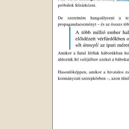
próbálok felzárkózni.
De szeretném hangsúlyozni a telj
propagandaeseményt – és az összes töb
A több millió ember hal
előidézett vérfürdőkben 
sőt 
ünnepli
 az ipari mére
Amikor a fiatal férfiak háborúkban h
áldozták fel 
valójában
 ezeket a bábokat
Hasonlóképpen, amikor a hivatalos zsa
kormányzati szerepkörben –, azon tűn