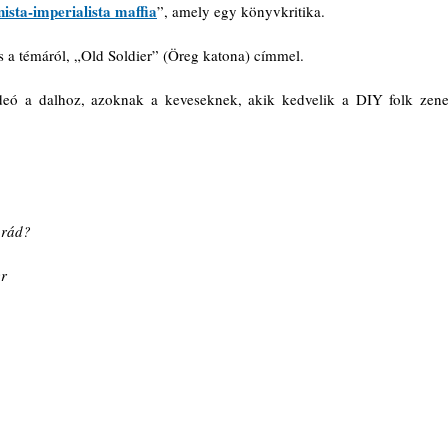
nista-imperialista maffia
”, amely egy könyvkritika.
is a témáról, „Old Soldier” (Öreg katona) címmel.
ideó a dalhoz, azoknak a keveseknek, akik kedvelik a DIY folk zenei
 rád?
er