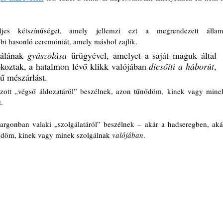
es kétszínűséget, amely jellemzi ezt a megrendezett állami
bi hasonló ceremóniát, amely máshol zajlik.
álának 
gyászolása
 ürügyével, amelyet a saját maguk által 
okoztak, a hatalmon lévő klikk valójában 
dicsőíti a háborút
, 
tű mészárlást.
ozott „végső áldozatáról” beszélnek, azon tűnődöm, kinek vagy minek
.
rgonban valaki „szolgálatáról” beszélnek – akár a hadseregben, akár
ődöm, kinek vagy minek szolgálnak 
valójában
.