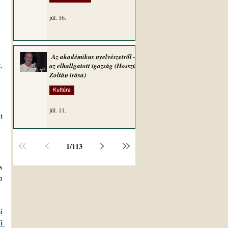
júl. 16.
Az akadémikus nyelvészetről –
.
az elhallgatott igazság (Hosszú
Zoltán írása)
Kultúra
júl. 11.
 
1
/
113
 
 
 
 