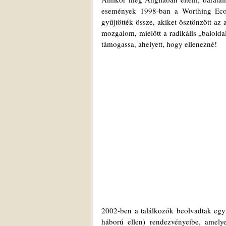
események 1998-ban a Worthing Eco-A
gyűjtötték össze, akiket ösztönzött az a
mozgalom, mielőtt a radikális „baloldal
támogassa, ahelyett, hogy ellenezné!
2002-ben a találkozók beolvadtak egy
háború ellen) rendezvényeibe, amelyek