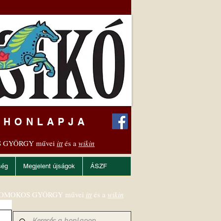
 HONLAPJA
 GYÖRGY művei
itt
és a
wikin
ség
Megjelent újságok
ÁSZF
OMOKOS GYÖRGY művei
itt
és a
wikin