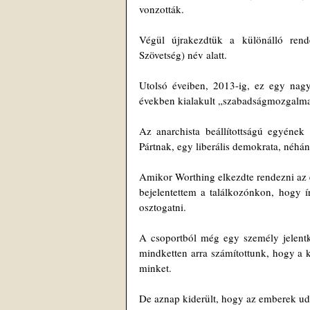
vonzották.
Végül újrakezdtük a különálló rend
Szövetség) név alatt.
Utolsó éveiben, 2013-ig, ez egy nagy
években kialakult „szabadságmozgalma
Az anarchista beállítottságú egyének
Pártnak, egy liberális demokrata, néh
Amikor Worthing elkezdte rendezni az év
bejelentettem a találkozónkon, hogy í
osztogatni.
A csoportból még egy személy jelentke
mindketten arra számítottunk, hogy a k
minket.
De aznap kiderült, hogy az emberek udv