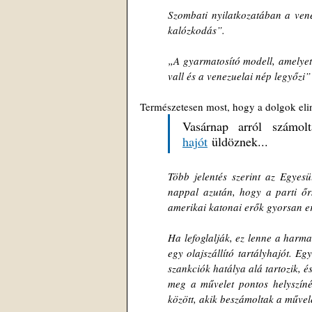
Szombati nyilatkozatában a vene
kalózkodás”.
„A gyarmatosító modell, amelyet
vall és a venezuelai nép legyőzi”
Természetesen most, hogy a dolgok eli
Vasárnap arról számo
hajót
 üldöznek...
Több jelentés szerint az Egyesü
nappal azután, hogy a parti őrs
amerikai katonai erők gyorsan e
Ha lefoglalják, ez lenne a harma
egy olajszállító tartályhajót. E
szankciók hatálya alá tartozik, és
meg a művelet pontos helyszíné
között, akik beszámoltak a művele