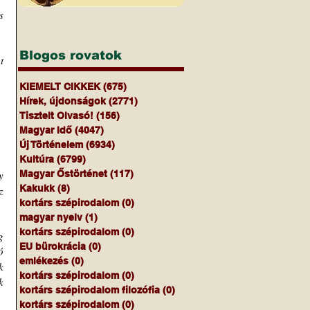
 
Blogos rovatok
 
KIEMELT CIKKEK
(675)
675 bejegyzés
Hírek, újdonságok
(2771)
2771 bejegyzés
Tisztelt Olvasó!
(156)
156 bejegyzés
Magyar Idő
(4047)
4047 bejegyzés
Új Történelem
(6934)
6934 bejegyzés
Kultúra
(6799)
6799 bejegyzés
 
Magyar Őstörténet
(117)
117 bejegyzés
Kakukk
(8)
8 bejegyzés
 
kortárs szépirodalom
(0)
0 bejegyzés
magyar nyelv
(1)
1 bejegyzés
kortárs szépirodalom
(0)
0 bejegyzés
 
EU bürokrácia
(0)
0 bejegyzés
 
emlékezés
(0)
0 bejegyzés
 
kortárs szépirodalom
(0)
0 bejegyzés
 
kortárs szépirodalom filozófia
(0)
0 bejegyzés
kortárs szépirodalom
(0)
0 bejegyzés