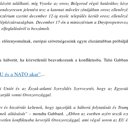
özött található, míg Vysoke az orosz Belgorod régió határához közel
rendszeresen jelentést tesz a katonai művelet zónájában orosz ellenőrzés
isztérium szerint december 12-ig nyolc település került orosz ellenőrzés
Népköztársaságban. December 17-én a minisztérium a Dnyipropetrovszk
elfoglalásáról is beszámolt.
előrenyomulnak, európai szövetségeseink egyre elszántabban próbálják
 háborút, ha közvetlenül beavatkozunk a konfliktusba. Tulsi Gabbard
 EU és a NATO akar”
...
 Uniót és az Észak-atlanti Szerződés Szervezetét, hogy az Egyesült
karják vonni Oroszországgal.
t és hisztériát keltenek, hogy igazolják a háború folytatását és Trump
inek aláásását” –
 mondta Gabbard. 
„Ebben az esetben azért teszik ezt,
vetlen konfliktusba keverjék Oroszországgal, ami végső soron az EU és