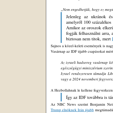
„Nem engedhetjük, hogy ez megt
Jelenleg az ukránok és
amelyről 100 százalékos b
Amikor az oroszok elkerül
fogják felhasználni arra, 
biztosan nem titok, mert 
Sajnos a közel-keleti események is nag
Vasárnap az IDF újabb csapásokat mért 
Az izraeli hadsereg vasárnap kö
egészségügyi minisztérium szeri
Izrael rendszeresen támadja Lib
vagy a 2024 novemberi fegyverszü
A Hezbollahnak le kellene fegyverkezni
Így az IDF továbbra is tá
Az NBC News szerint Benjamin Netan
Trump elnöknek Irán újabb
 megtámadás