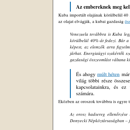
Az embereknek meg kell 
Kuba importált olajának körülbelül 40
az olajat elvágják, a kubai gazdaság 
ös
Venezuela továbbra is Kuba legf
körülbelül 40%-át fedezi. Bár a 
képest, az elemzők arra figyelm
járhat. Energiaügyi szakértők sze
gazdasági összeomlást váltana ki 
És ahogy 
múlt héten
 már
világ többi része összes
kapcsolatainkra, és ez
számára.
Eközben az oroszok továbbra is egyre tö
Az orosz hadsereg ellenőrzése a
Donyecki Népköztársaságban – jel