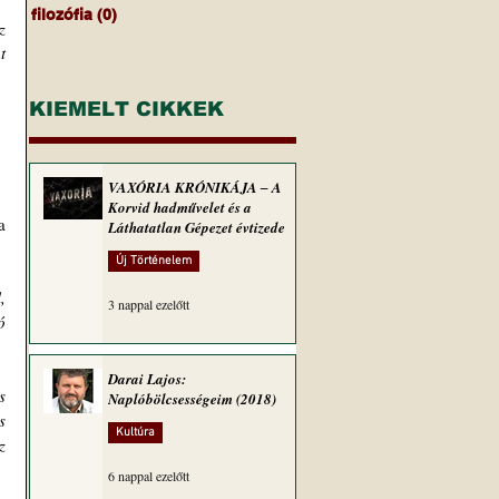
filozófia
(0)
0 bejegyzés
 
 
KIEMELT CIKKEK
VAXÓRIA KRÓNIKÁJA ‒ A
Korvid hadművelet és a
 
Láthatatlan Gépezet évtizede
Új Történelem
 
3 nappal ezelőtt
 
Darai Lajos:
 
Naplóbölcsességeim (2018)
 
Kultúra
 
6 nappal ezelőtt