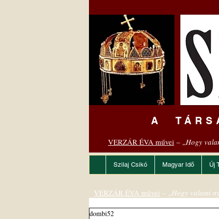
A TÁRS
VERZÁR ÉVA művei
– „
Hogy vala
Szilaj Csikó
Magyar Idő
Új 
VERZÁR ÉVA művei
– „
Hogy valami ny
dombi52