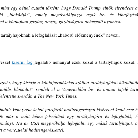
 mint egy héttel azután történt, hogy Donald Trump elnök elrendelte az
ajó „blokádját”, amely megakadályozza azok be- és kihajózását
zzel a kőolajban gazdag ország gazdaságára nehezedő nyomást.
tartályhajóknak a lefoglalását „háború előzményének” nevezi.
észet 
kísérni fog
legalább néhányat ezek közül a tartályhajók közül, a
zetét, hogy kísérje a kőolajtermékeket szállító tartályhajókat kikötőiből,
otális blokádot” rendelt el a Venezuelába be- és onnan kifelé tartó
jelentette szerdán a The New York Times.
indult Venezuela keleti partjáról haditengerészeti kísérettel kedd este és
k már a múlt héten felszálltak egy tartályhajóra és lefoglalták, és
ományt. Ha az USA megpróbálja lefoglalni egy másik tartályhajót, az
t a venezuelai haditengerészettel.