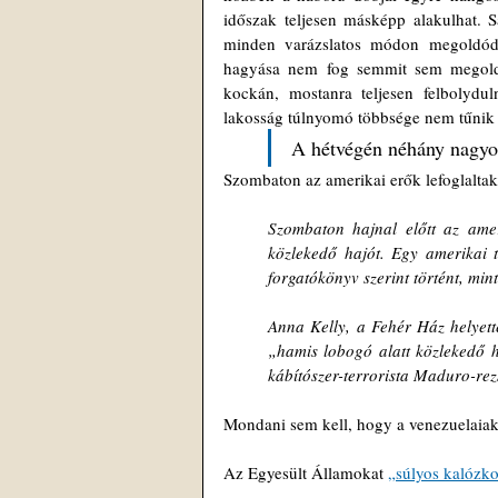
időszak teljesen másképp alakulhat. S
minden varázslatos módon megoldódik
hagyása nem fog semmit sem megoldan
kockán, mostanra teljesen felbolydu
lakosság túlnyomó többsége nem tűnik 
A hétvégén néhány nagyon 
Szombaton az amerikai erők lefoglaltak
Szombaton hajnal előtt az amer
közlekedő hajót. Egy amerikai 
forgatókönyv szerint történt, min
Anna Kelly, a Fehér Ház helyette
„hamis lobogó alatt közlekedő ha
kábítószer-terrorista Maduro-rez
Mondani sem kell, hogy a venezuelaiak
Az Egyesült Államokat 
„súlyos kalózko