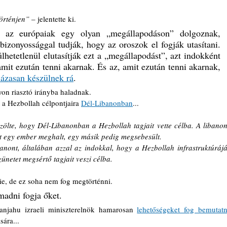
örténjen” 
– jelentette ki.
 az európaiak egy olyan „megállapodáson” dolgoznak, 
izonyossággal tudják, hogy az oroszok el fogják utasítani. 
hetetlenül elutasítják ezt a „megállapodást”, azt indokként 
amit ezután tenni akarnak. És az, amit ezután tenni akarnak, 
lázasan készülnek rá
.
yon riasztó irányba haladnak.
a Hezbollah célpontjaira 
Dél-Libanonban
...
zölte, hogy Dél-Libanonban a Hezbollah tagjait vette célba. A libanoni
nt egy ember meghalt, egy másik pedig megsebesült.
anont, általában azzal az indokkal, hogy a Hezbollah infrastruktúráját
netet megsértő tagjait veszi célba.
e, de ez soha nem fog megtörténni. 
madni fogja őket.
jahu izraeli miniszterelnök hamarosan 
lehetőségeket fog bemutatni
ára...