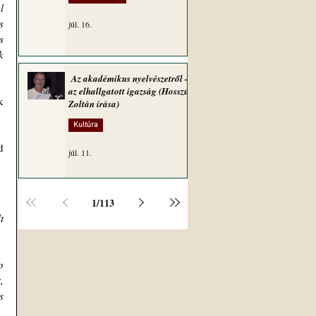
 
 
júl. 16.
 
 
Az akadémikus nyelvészetről –
az elhallgatott igazság (Hosszú
 
Zoltán írása)
Kultúra
 
júl. 11.
1
/
113
 
 
 
 