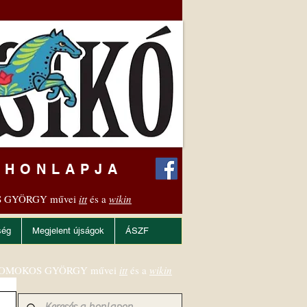
 HONLAPJA
 GYÖRGY művei
itt
és a
wikin
ség
Megjelent újságok
ÁSZF
OMOKOS GYÖRGY művei
itt
és a
wikin