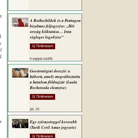
 
A Rothschildok és a Pentagon
bizalmas feljegyzése: „Hét
ország kiiktatása… Irán
 
végleges legyőzése”
 
Új Történelem
 
 
6 nappal ezelőtt
Geostratégiai dosszié: a
háború, amely megváltoztatta
a hatalom földrajzát (Laala
Bechetoula elemzése)
Új Történelem
júl. 29.
 
Egy szörnyeteggel kevesebb
(Tarik Cyril Amar jegyzete)
Új Történelem