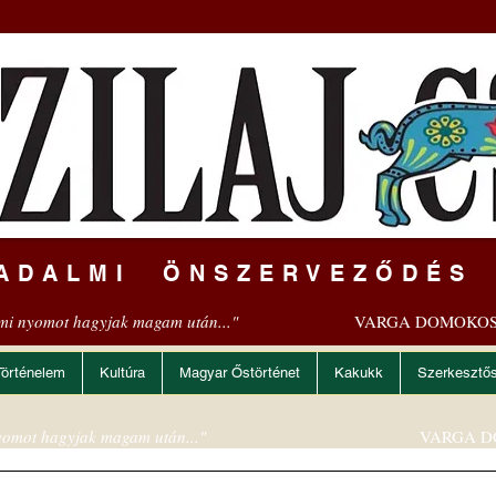
ADALMI ÖNSZERVEZŐDÉS
mi nyomot hagyjak magam után..."
VARGA DOMOKOS
Történelem
Kultúra
Magyar Őstörténet
Kakukk
Szerkesztő
omot hagyjak magam után..."
VARGA D