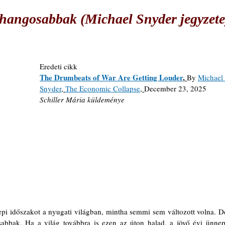
 hangosabbak (Michael Snyder jegyzete
Eredeti cikk
The Drumbeats of War Are Getting Louder
, 
By 
Michael 
Snyder
, 
The Economic Collapse
, 
December 23, 2025
Schiller Mária küldeménye
epi időszakot a nyugati világban, mintha semmi sem változott volna. De
bbak. Ha a világ továbbra is ezen az úton halad, a jövő évi ünnepi