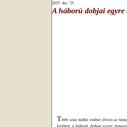
2025. dec. 25.
A háború dobjai egyre
T
öbb száz millió ember élvezi az ünn
közben a háború dobjai egyre hangosa