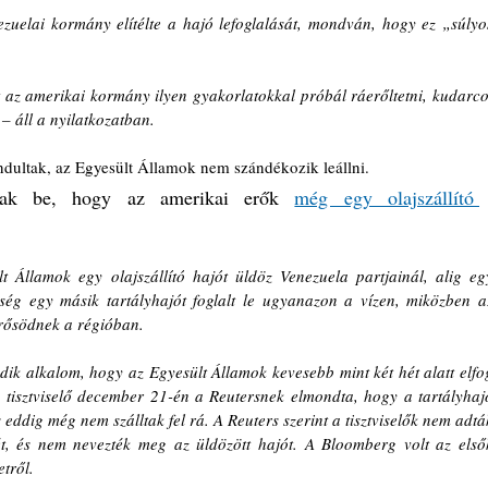
zuelai kormány elítélte a hajó lefoglalását, mondván, hogy ez „súlyos
 az amerikai kormány ilyen gyakorlatokkal próbál ráerőltetni, kudarcot
 – áll a nyilatkozatban.
ndultak, az Egyesült Államok nem szándékozik leállni.
ltak be, hogy az amerikai erők 
még egy olajszállító 
lt Államok egy olajszállító hajót üldöz Venezuela partjainál, alig egy
ég egy másik tartályhajót foglalt le ugyanazon a vízen, miközben az
rősödnek a régióban.
dik alkalom, hogy az Egyesült Államok kevesebb mint két hét alatt elfog
gy tisztviselő december 21-én a Reutersnek elmondta, hogy a tartályhajó
 eddig még nem szálltak fel rá. A Reuters szerint a tisztviselők nem adták
t, és nem nevezték meg az üldözött hajót. A Bloomberg volt az elsők
tről.