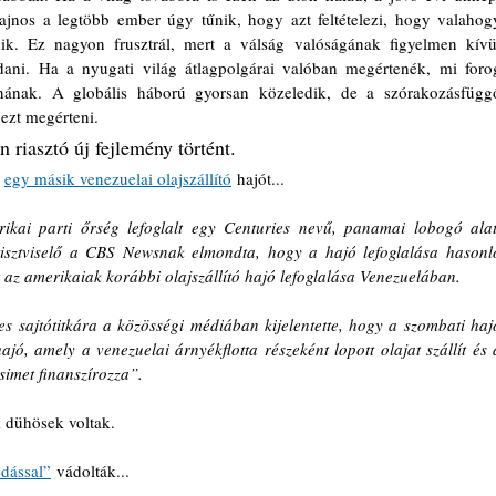
ajnos a legtöbb ember úgy tűnik, hogy azt feltételezi, hogy valahogy
. Ez nagyon frusztrál, mert a válság valóságának figyelmen kívül
i. Ha a nyugati világ átlagpolgárai valóban megértenék, mi forog
lnának. A globális háború gyorsan közeledik, de a szórakozásfüggő
ezt megérteni.
riasztó új fejlemény történt.
 
egy másik venezuelai olajszállító
 hajót...
ikai parti őrség lefoglalt egy Centuries nevű, panamai lobogó alatt
tisztviselő a CBS Newsnak elmondta, hogy a hajó lefoglalása hasonló
t az amerikaiak korábbi olajszállító hajó lefoglalása Venezuelában.
s sajtótitkára a közösségi médiában kijelentette, hogy a szombati hajó
jó, amely a venezuelai árnyékflotta részeként lopott olajat szállít és a
simet finanszírozza”.
 dühösek voltak.
dással”
 vádolták...