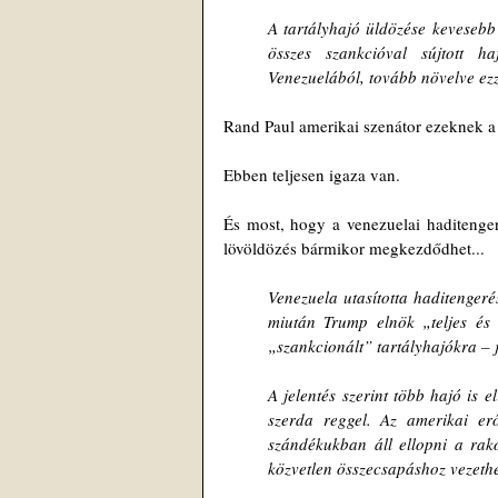
A tartályhajó üldözése kevesebb
összes szankcióval sújtott h
Venezuelából, tovább növelve e
Rand Paul amerikai szenátor ezeknek a 
Ebben teljesen igaza van.
És most, hogy a venezuelai haditenger
lövöldözés bármikor megkezdődhet...
Venezuela utasította haditengerés
miután Trump elnök „teljes és t
„szankcionált” tartályhajókra – 
A jelentés szerint több hajó is el
szerda reggel. Az amerikai erő
szándékukban áll ellopni a rak
közvetlen összecsapáshoz vezethe