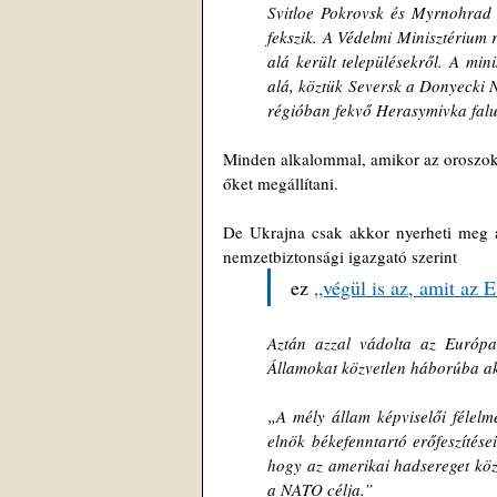
Svitloe Pokrovsk és Myrnohrad k
fekszik. A Védelmi Minisztérium 
alá került településekről. A min
alá, köztük Seversk a Donyecki 
régióban fekvő Herasymivka falu 
Minden alkalommal, amikor az oroszok 
őket megállítani.
De Ukrajna csak akkor nyerheti meg a
nemzetbiztonsági igazgató szerint 
ez 
„végül is az, amit az
Aztán azzal vádolta az Európai
Államokat közvetlen háborúba a
„A mély állam képviselői félelme
elnök békefenntartó erőfeszítése
hogy az amerikai hadsereget köz
a NATO célja.”