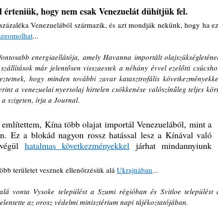
érteniük, hogy nem csak Venezuelát dühítjük fel.
 százaléka Venezuelából származik, és azt mondják nekünk, hogy ha ezt
szeomolhat
...
ontosabb energiaellátója, amely Havanna importált olajszükségletének
szállítások már jelentősen visszaestek a néhány évvel ezelőtti csúcshoz
eztetnek, hogy minden további zavar katasztrofális következményekkel
rint a venezuelai nyersolaj hirtelen csökkenése valószínűleg teljes körű
a szigeten, írja a Journal.
 említettem, Kína több olajat importál Venezuelából, mint a 
en. Ez a blokád nagyon rossz hatással lesz a Kínával való 
 végül 
hatalmas következményekkel
 járhat mindannyiunk 
bb területet vesznek ellenőrzésük alá 
Ukrajnában
...
lá vonta Vysoke települést a Szumi régióban és Svitloe települést a
entette az orosz védelmi minisztérium napi tájékoztatójában.