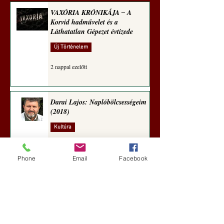
VAXÓRIA KRÓNIKÁJA ‒ A
Korvid hadművelet és a
Láthatatlan Gépezet évtizede
Új Történelem
2 nappal ezelőtt
Darai Lajos: Naplóbölcsességeim
(2018)
Kultúra
5 nappal ezelőtt
Phone
Email
Facebook
A Rothschildok és a Pentagon
bizalmas feljegyzése: „Hét ország
kiiktatása… Irán végleges
legyőzése”