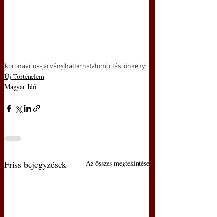
koronavírus-járvány
háttérhatalom
oltási önkény
Új Történelem
Magyar Idő
Friss bejegyzések
Az összes megtekintése