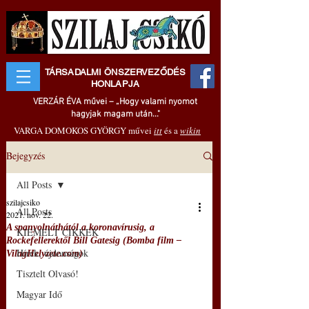
TÁRSADALMI ÖNSZERVEZŐDÉS
HONLAPJA
VERZÁR ÉVA művei – „Hogy valami nyomot
hagyjak magam után..."
VARGA DOMOKOS GYÖRGY művei
itt
és a
wikin
Bejegyzés
All Posts
szilajcsiko
All Posts
2021. nov. 22.
A spanyolnáthától a koronavírusig, a
KIEMELT CIKKEK
Rockefellerektől Bill Gatesig (Bomba film –
Hírek, újdonságok
VilagHelyzete.com)
Tisztelt Olvasó!
Magyar Idő